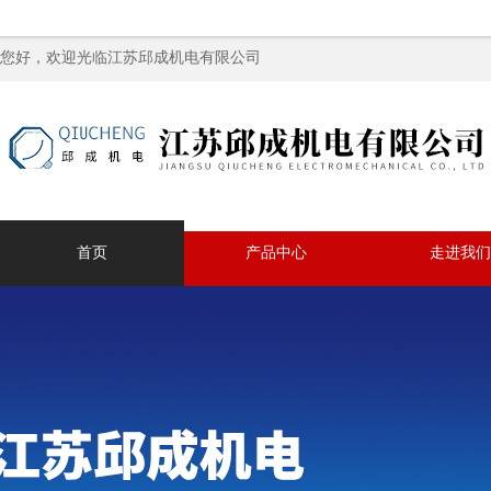
您好，欢迎光临江苏邱成机电有限公司
首页
产品中心
走进我们