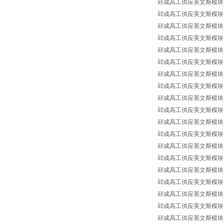
邱成高工供应英文斯模块，价格
邱成高工供应英文斯模块，价格
邱成高工供应英文斯模块，
邱成高工供应英文斯模块，
邱成高工供应英文斯模块，
邱成高工供应英文斯模块，
邱成高工供应英文斯模块，
邱成高工供应英文斯模块，价
邱成高工供应英文斯模块，价
邱成高工供应英文斯模块，价格好
邱成高工供应英文斯模块，
邱成高工供应英文斯模块，
邱成高工供应英文斯模块，价
邱成高工供应英文斯模块，价格好
邱成高工供应英文斯模块，价格好
邱成高工供应英文斯模块，价
邱成高工供应英文斯模块，
邱成高工供应英文斯模块，
邱成高工供应英文斯模块，价格