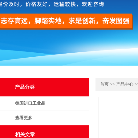
首页
>>
产品中心
>
产品分类
德国进口工业品
查看更多
相关文章