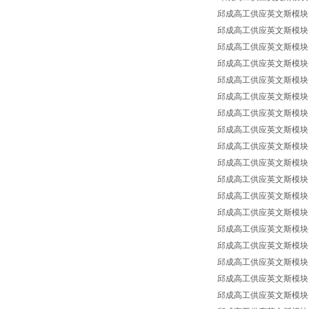
邱成高工供应英文斯模块，价
邱成高工供应英文斯模块，
邱成高工供应英文斯模块
邱成高工供应英文斯模块，
邱成高工供应英文斯模块，价
邱成高工供应英文斯模块，价
邱成高工供应英文斯模块，
邱成高工供应英文斯模块，
邱成高工供应英文斯模块，
邱成高工供应英文斯模块，价格好
邱成高工供应英文斯模块，价格好
邱成高工供应英文斯模块，价格
邱成高工供应英文斯模块，价
邱成高工供应英文斯模块，价格
邱成高工供应英文斯模块，价格
邱成高工供应英文斯模块，价
邱成高工供应英文斯模块，
邱成高工供应英文斯模块，