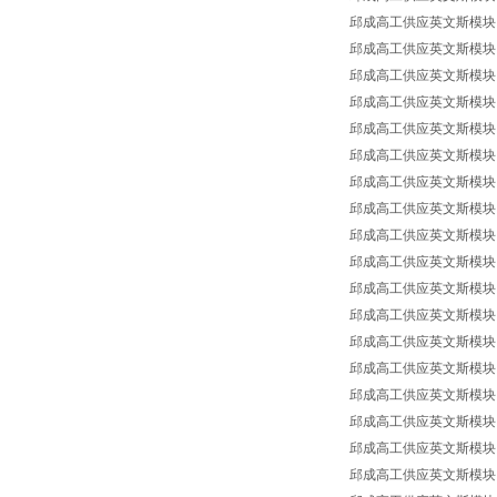
邱成高工供应英文斯模块，价格好
邱成高工供应英文斯模块，
邱成高工供应英文斯模块，
邱成高工供应英文斯模块，
邱成高工供应英文斯模块，
邱成高工供应英文斯模块，
邱成高工供应英文斯模块，
邱成高工供应英文斯模块，
邱成高工供应英文斯模块，
邱成高工供应英文斯模块，
邱成高工供应英文斯模块，
邱成高工供应英文斯模块，
邱成高工供应英文斯模块，
邱成高工供应英文斯模块，价格好
邱成高工供应英文斯模块，价格好，大
邱成高工供应英文斯模块，价格
邱成高工供应英文斯模块，
邱成高工供应英文斯模块，价