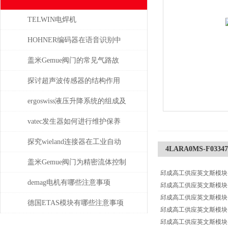
TELWIN电焊机
DIGITALCARSPOTTER5500的
HOHNER编码器在语音识别中
维护保养与易损件更换周期
有什么应用
盖米Gemue阀门的常见气路故
障、执行器不动作问题排查与
探讨超声波传感器的结构作用
密封件更换步骤
ergoswiss液压升降系统的组成及
其作用
vatec发生器如何进行维护保养
探究wieland连接器在工业自动
4LARA0MS-F033
化系统中的即插即用与应用优
盖米Gemue阀门为精密流体控制
邱成高工供应英文斯模块，
势
提供高效解决方案
demag电机有哪些注意事项
邱成高工供应英文斯模块，
邱成高工供应英文斯模块，价
德国ETAS模块有哪些注意事项
邱成高工供应英文斯模块，
邱成高工供应英文斯模块，