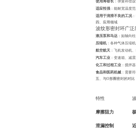
使用寿命长
：弹簧补偿设
适应性强
：能耐宽温度范围
适用于润滑不良的工况
：
四、应用领域
波纹形密封环广泛
液压泵和马达
：如轴向柱
压缩机
：各种气体压缩机
航空航天
：飞机发动机、
汽车工业
：变速箱、减震
化工和过程工业
：搅拌器
食品和医药机械
：需要符
五、与O形圈密封的对比
特性
波
摩擦阻力
泄漏控制