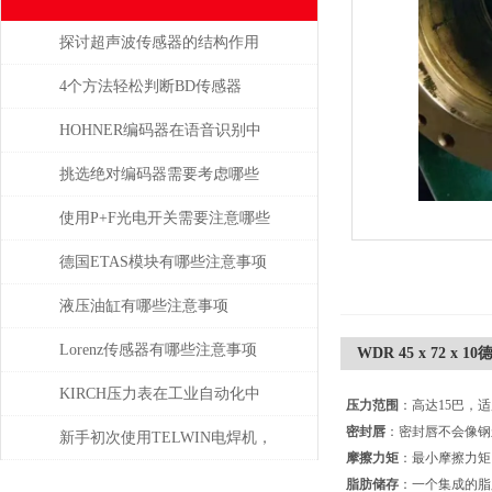
探讨超声波传感器的结构作用
4个方法轻松判断BD传感器
DMP的好坏，不信试一试
HOHNER编码器在语音识别中
有什么应用
挑选绝对编码器需要考虑哪些
问题
使用P+F光电开关需要注意哪些
问题？
德国ETAS模块有哪些注意事项
液压油缸有哪些注意事项
Lorenz传感器有哪些注意事项
WDR 45 x 72 x 
KIRCH压力表在工业自动化中
压力范围
：高达15巴，
密封唇
：密封唇不会像钢
的角色与价值
新手初次使用TELWIN电焊机，
摩擦力矩
：最小摩擦力矩
需注意这几点
脂肪储存
：一个集成的脂