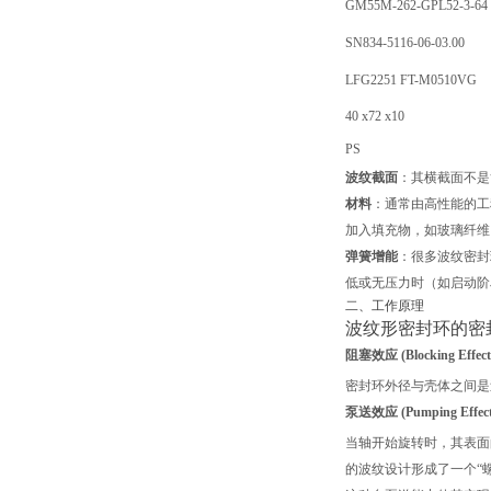
GM55M-262-GPL52-3-64
SN834-5116-06-03.00
LFG2251 FT-M0510VG
40 x72 x10
PS
波纹截面
：其横截面不是
材料
：通常由高性能的工
加入填充物，如玻璃纤维
弹簧增能
：很多波纹密封
低或无压力时（如启动阶
二、工作原理
波纹形密封环的密
阻塞效应 (Blocking Effect
密封环外径与壳体之间是
泵送效应 (Pumping Effect
当轴开始旋转时，其表面
的波纹设计形成了一个“