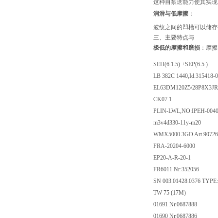
这种自泵送能力使其实现
润滑与低摩擦
：
波纹之间的凹槽可以储存
三、主要特点与
极低的摩擦和磨损
：摩擦
SEH(6.1.5) +SEP(6.5 )
LB 382C 1440,Id.315418-
EL63DM120Z5/28P8X3JR
CK07.1
PLIN-LWL,NO:IPEH-004
m3v4d330-11y-m20
WMX5000 3GD Art.90726
FRA-20204-6000
EP20-A-R-20-1
FR6011 Nr:352056
SN 003.01428.0376 TYPE:
TW 75 (17M)
01691 Nr.0687888
01690 Nr.0687886