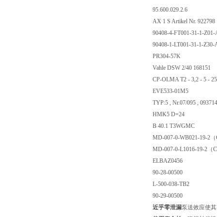
95.600.029.2.6
AX 1 S Artikel Nr. 922798
90408-4-FT001-31-1-Z01
90408-1-LT001-31-1-Z30
PR304-57K
Vahle DSW 2/40 168151
CP-OLMA T2 - 3,2 - 5 - 2
EVE533-01M5
TYP:5 , Nr.07/095 , 0
HMK5 D=24
B 40.1 T3WGMC
MD-007-0-WB021-19-2
MD-007-0-L1016-19-2（
ELBAZ0456
90-28-00500
L-500-038-TB2
90-29-00500
近乎零泄漏
泵送效应使其