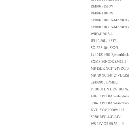
RMI06.7151/JV
RMI06.1101/JV
SPH06.5102/IA/MA/BF/J
SPH08.5103/IA/MA/BF/J
WRD-H3015-L
IFL10-30L-11STP
SG-EFS 104 ZK2/1
1x 101214681 Ejektorblocke
SXMPI30NOH2ZM12-5
MK15DR NC1" 24VDC(50
MK 10 NC 3/8" 24VDC(S
0240D010 BN4HC
Pi 38100 DN DRG 100 Nr
420707 BEDIA Verbindung
320403 BEDIA Wasserstan
KVU 230V 2000W 125
S9581RFG-1/4"-24V
WS 24V GS S9 581-1/4