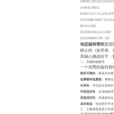
OPDM 12P5101/S35A013
10.06.02.00032
613925 EGV-111-Z76-1F
ITD21H00 2048 T NI S21S
R0.36-0.36A
ZS22061AB-G24-S1029
SCE210D095 24V / DC
动态旋转密封
是指
静止的（如壳体、
其核心挑战在于：
二、关键性能要求
一个优秀的旋转密封设
密封可靠性
：最基本的要
低摩擦和低磨损
：摩擦会
长寿命
：特别是在免维护
环境适应性
：必须能耐受
高速适应性
：高速旋转会
成本效益
：包括密封件本
三、主要类型及其工作原