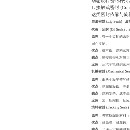
动态旋转密封种类
1. 接触式密封 (Contac
这类密封依靠与旋
唇形密封 (Lip Seals)
-
最
代表
：
油封 (Oil Seals)
，
原理
：有一个柔韧的密封
回介质侧。
优点
：成本低、结构紧凑
缺点
：摩擦磨损相对较大
应用
：从汽车轮毂到家用
机械密封 (Mechanical Sea
原理
：由两个极平整的硬
优点
：泄漏量极低、寿命
缺点
：结构复杂、成本高
应用
：泵、压缩机、反应
填料密封 (Packing Seals)
原理
：将软质编织材料（
优点
：耐高温、耐腐蚀、
缺点
：允许一定量的泄漏