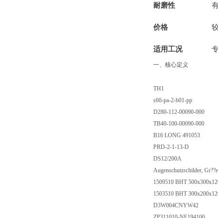
耐磨性
价格
适用工况
一、核心定义
TH1
s60-pa-2-b01-pp
D280-112-00090-000
TB40-100-00090-000
B16 LONG 491053
PRD-2-1-13-D
DS12/200A
Augenschutzschilder, Gr??e
1509510 BHT 500x300x1
1503510 BHT 300x200x1
D3W004CNYW42
ZP311010-NE194100