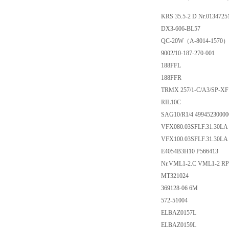
KRS 35.5-2 D Nr.0134725
DX3-606-BL57
QC-20W（A-8014-1570）
9002/10-187-270-001
188FFL
188FFR
TRMX 257/1-C/A3/SP-XF
RIL10C
SAG10/R1/4 49945230000
VFX080.03SFLF.31.30LA
VFX100.03SFLF.31.30LA
E4054B3H10 P566413
Nr.VML1-2.C VML1-2 R
MT321024
369128-06 6M
572-51004
ELBAZ0157L
ELBAZ0159L