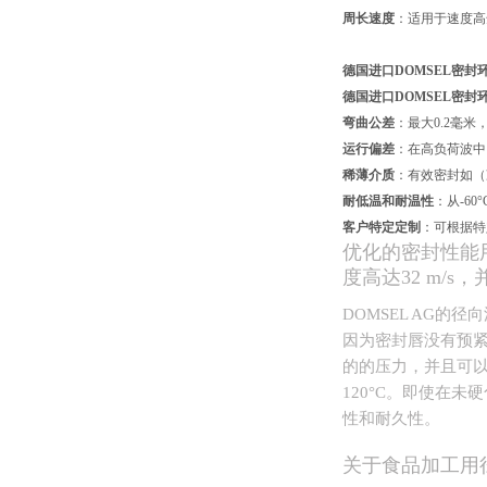
周长速度
：适用于速度高达
德国进口DOMSEL密封环WDR
德国进口DOMSEL密封环WDR
弯曲公差
：最大0.2毫
运行偏差
：在高负荷波中
稀薄介质
：有效密封如（
耐低温和耐温性
：从-60
客户特定定制
：可根据特
优化的密封性能用
度高达32 m/s
DOMSEL AG
因为密封唇没有预紧
的的压力，并且可以
120°C。即使在
性和耐久性。
关于食品加工用