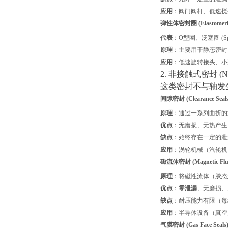
应用
：阀门阀杆、低速搅
弹性体密封圈 (Elastomeric 
代表
：O型圈、泛塞圈 (Spring
原理
：主要用于静态密封
应用
：低速旋转接头、小
2. 非接触式密封 (Non-
这类密封不与轴发
间隙密封 (Clearance Seals
原理
：通过一系列曲折的
优点
：无磨损、无热产生
缺点
：始终存在一定的泄
应用
：涡轮机械（汽轮机
磁流体密封 (Magnetic Fluid
原理
：将磁性流体（胶态
优点
：
零泄漏
、无磨损、
缺点
：耐压能力有限（每级
应用
：半导体设备（真空
气膜密封 (Gas Face Seals