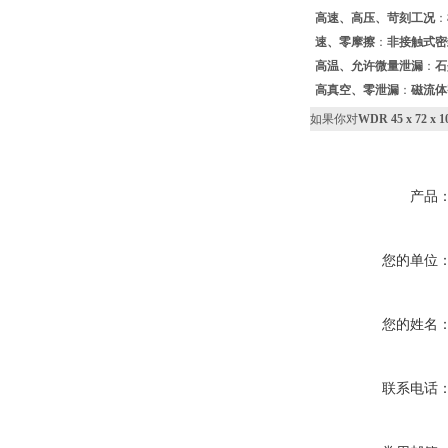
高速、高压、苛刻工况
：
速、零摩擦
：
非接触式密
高温、允许微量泄漏
：
石
高真空、零泄漏
：
磁流体
如果你对
WDR 45 x 72 
产品
您的单位
您的姓名
联系电话