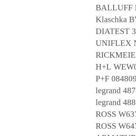
BALLUFF 
Klaschka 
DIATEST 3
UNIFLEX N
RICKMEIER
H+L WEW0
P+F 08480
legrand 48
legrand 48
ROSS W63
ROSS W64