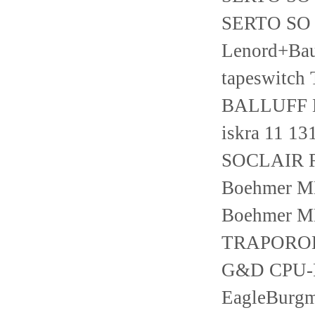
SERTO SO 
Lenord+Ba
tapeswitch
BALLUFF B
iskra 11 1
SOCLAIR 
Boehmer M
Boehmer M
TRAPOROL
G&D CPU-P
EagleBurg