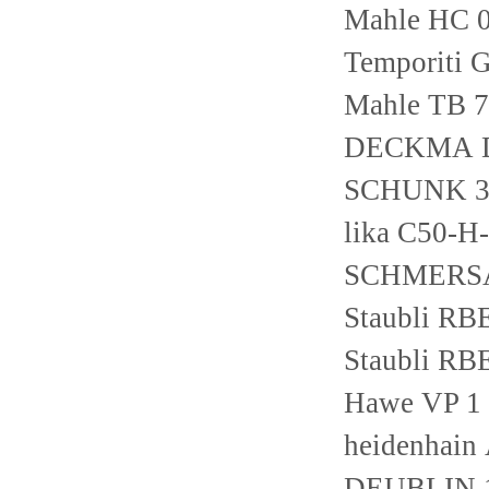
Mahle HC 0
Temporiti 
Mahle TB 
DECKMA Di
SCHUNK 3
lika C50-
SCHMERSA
Staubli RB
Staubli RB
Hawe VP 1 
heidenhain
DEUBLIN 1