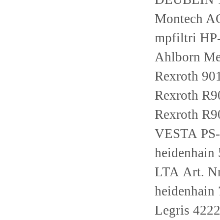
Montech A
mpfiltri H
Ahlborn Me
Rexroth 9
Rexroth R
Rexroth R
VESTA PS-
heidenhain
LTA Art. N
heidenhain
Legris 4222