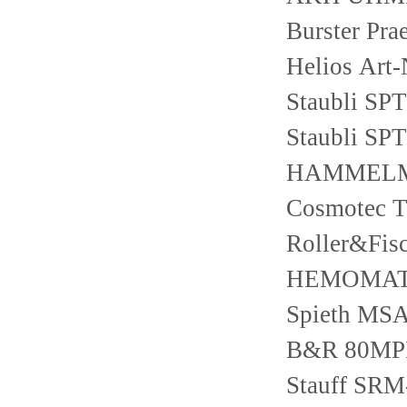
Burster Pr
Helios Ar
Staubli SP
Staubli SP
HAMMELMA
Cosmotec 
Roller&Fis
HEMOMATI
Spieth MSA
B&R 80MPD
Stauff SR