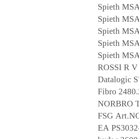
Spieth MS
Spieth MS
Spieth MS
Spieth MS
Spieth MS
ROSSI R V
Datalogic 
Fibro 2480
NORBRO TY
FSG Art.N
EA PS3032