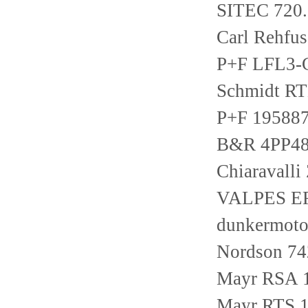
SITEC 720.
Carl Rehf
P+F LFL3
Schmidt R
P+F 1958
B&R 4PP48
Chiaravall
VALPES E
dunkermot
Nordson 7
Mayr RSA 1
Mayr RTS 1