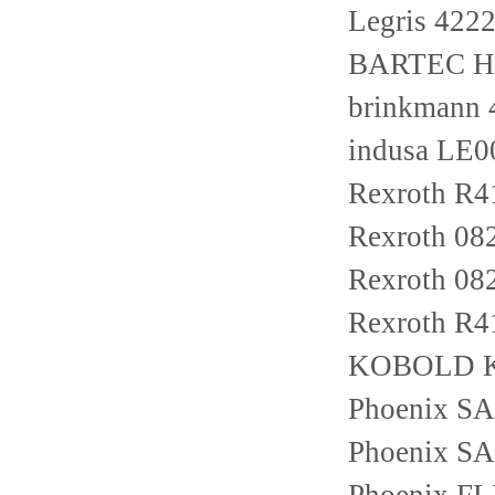
Legris 4222
BARTEC Ho
brinkmann
indusa LE0
Rexroth R
Rexroth 08
Rexroth 0
Rexroth R4
KOBOLD K
Phoenix S
Phoenix S