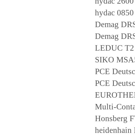
hydac 260
hydac 085
Demag DRS
Demag DRS
LEDUC T2 -
SIKO MSA5
PCE Deutsc
PCE Deuts
EUROTHERM
Multi-Conta
Honsberg 
heidenhain