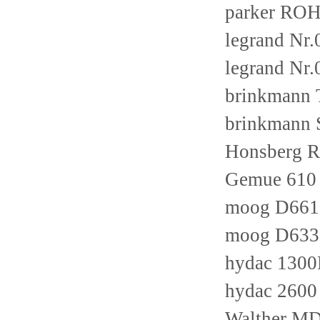
parker ROH
legrand Nr
legrand Nr
brinkmann 
brinkmann
Honsberg
Gemue 610
moog D661
moog D633
hydac 130
hydac 260
Walther MD