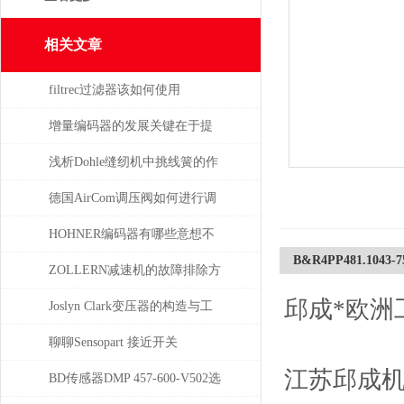
相关文章
filtrec过滤器该如何使用
增量编码器的发展关键在于提
升质量
浅析Dohle缝纫机中挑线簧的作
用
德国AirCom调压阀如何进行调
压，一分钟了解！
HOHNER编码器有哪些意想不
B&R4PP481.1043-7
到的应用
ZOLLERN减速机的故障排除方
邱成*欧洲
法有哪些
Joslyn Clark变压器的构造与工
作原理
聊聊Sensopart 接近开关
江苏邱成
BD传感器DMP 457-600-V502选