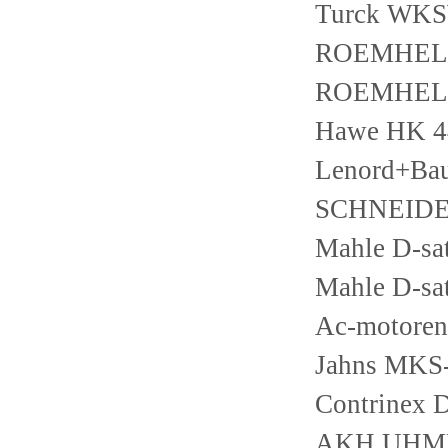
Turck WK
ROEMHELD
ROEMHELD
Hawe HK 44
Lenord+Ba
SCHNEIDE
Mahle D-sa
Mahle D-sa
Ac-motoren
Jahns MKS
Contrinex
AKH UHMF 