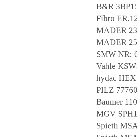
B&R 3BP15
Fibro ER.12
MADER 23
MADER 25
SMW NR: 
Vahle KSWS
hydac HEX
PILZ 7776
Baumer 1
MGV SPH1
Spieth MS