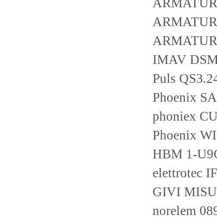
ARMATURE
ARMATURE
ARMATURE
IMAV DSM
Puls QS3.2
Phoenix SA
phoniex C
Phoenix W
HBM 1-U9
elettrotec
GIVI MIS
norelem 0