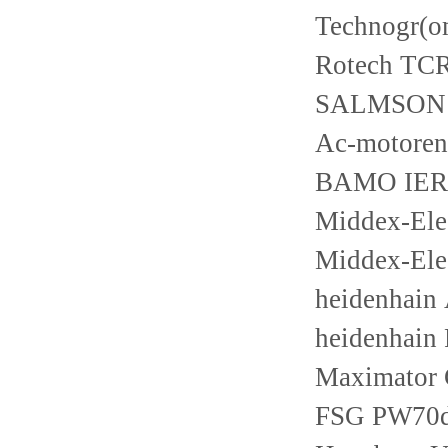
Technogr(
Rotech T
SALMSON H
Ac-motoren
BAMO IER
Middex-El
Middex-El
heidenhain
heidenhain
Maximator
FSG PW70d