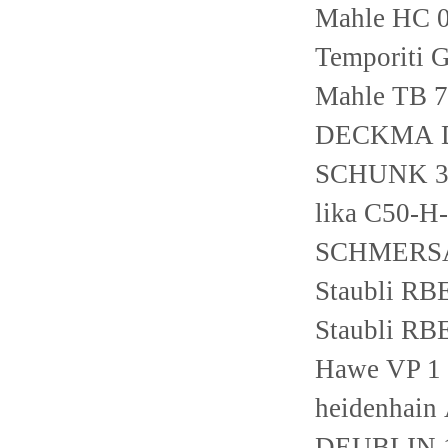
Mahle HC 0
Temporiti 
Mahle TB 
DECKMA Di
SCHUNK 3
lika C50-
SCHMERSA
Staubli RB
Staubli RB
Hawe VP 1 
heidenhain
DEUBLIN 1