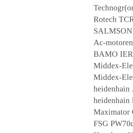
Technogr(
Rotech T
SALMSON H
Ac-motoren
BAMO IER
Middex-El
Middex-El
heidenhain
heidenhain
Maximator
FSG PW70d