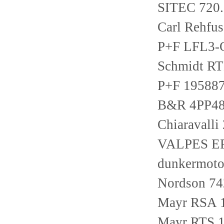
SITEC 720.
Carl Rehf
P+F LFL3
Schmidt R
P+F 1958
B&R 4PP48
Chiaravall
VALPES E
dunkermot
Nordson 7
Mayr RSA 1
Mayr RTS 1