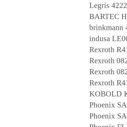
Legris 4222
BARTEC Ho
brinkmann
indusa LE0
Rexroth R
Rexroth 08
Rexroth 0
Rexroth R4
KOBOLD K
Phoenix S
Phoenix S