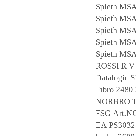
Spieth MS
Spieth MS
Spieth MS
Spieth MS
Spieth MS
ROSSI R V
Datalogic 
Fibro 2480
NORBRO TY
FSG Art.N
EA PS3032