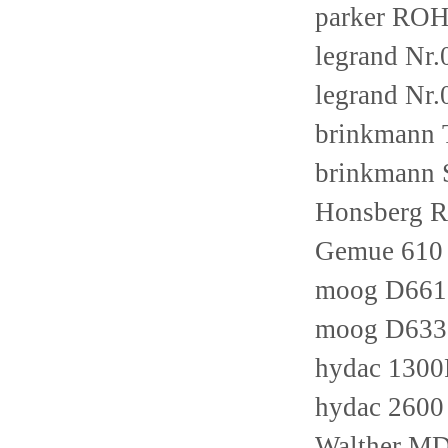
parker ROH
legrand Nr
legrand Nr
brinkmann 
brinkmann
Honsberg
Gemue 610
moog D661
moog D633
hydac 130
hydac 260
Walther MD