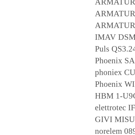
ARMATURE
ARMATURE
ARMATURE
IMAV DSM
Puls QS3.2
Phoenix SA
phoniex C
Phoenix W
HBM 1-U9
elettrotec
GIVI MIS
norelem 0