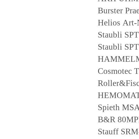
Burster Pr
Helios Ar
Staubli SP
Staubli SP
HAMMELMA
Cosmotec 
Roller&Fis
HEMOMATI
Spieth MSA
B&R 80MPD
Stauff SR