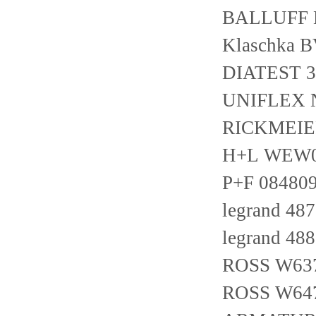
BALLUFF 
Klaschka 
DIATEST 3
UNIFLEX N
RICKMEIER
H+L WEW0
P+F 08480
legrand 48
legrand 48
ROSS W63
ROSS W64