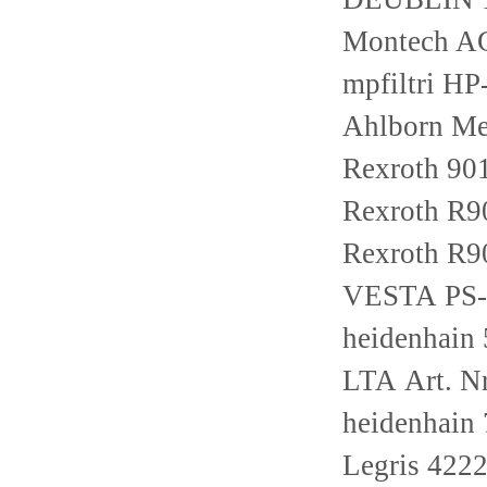
Montech A
mpfiltri H
Ahlborn Me
Rexroth 9
Rexroth R
Rexroth R
VESTA PS-
heidenhain
LTA Art. N
heidenhain
Legris 4222