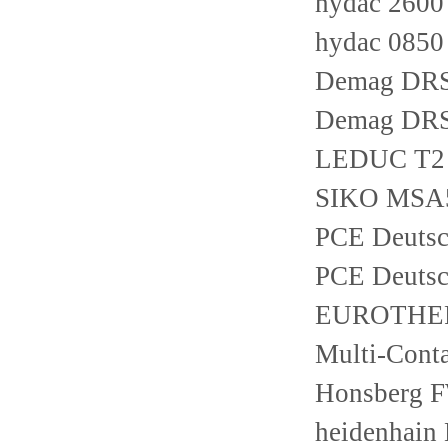
hydac 260
hydac 085
Demag DRS
Demag DRS
LEDUC T2 -
SIKO MSA5
PCE Deutsc
PCE Deuts
EUROTHERM
Multi-Conta
Honsberg 
heidenhain