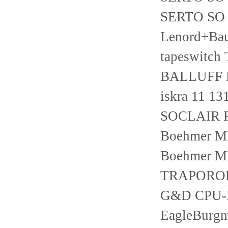
SERTO SO 
Lenord+Ba
tapeswitch
BALLUFF B
iskra 11 1
SOCLAIR 
Boehmer M
Boehmer M
TRAPOROL
G&D CPU-P
EagleBurg