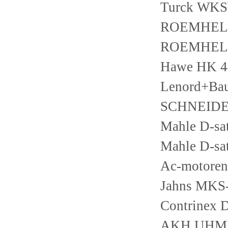
Turck WK
ROEMHELD
ROEMHELD
Hawe HK 44
Lenord+Ba
SCHNEIDE
Mahle D-sa
Mahle D-sa
Ac-motoren
Jahns MKS
Contrinex
AKH UHMF 