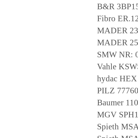
B&R 3BP15
Fibro ER.12
MADER 23
MADER 25
SMW NR: 
Vahle KSWS
hydac HEX
PILZ 7776
Baumer 1
MGV SPH1
Spieth MS