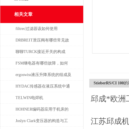
相关文章
filtrec过滤器该如何使用
DRBREIT泄压阀有哪些常见故
障
聊聊TURCK接近开关的构成
FSM继电器有哪些故障，如何
解决
ergoswiss液压升降系统的组成及
StieberRS/CI 100
的
其作用
HYDAC传感器在液压系统中通
邱成*欧洲
常承担哪些具体任务？
TELWIN电焊机
DIGITALCARSPOTTER5500的
HOHNER编码器应用于机床的
江苏邱成
维护保养与易损件更换周期
位移测量和主轴控制
Joslyn Clark变压器的构造与工