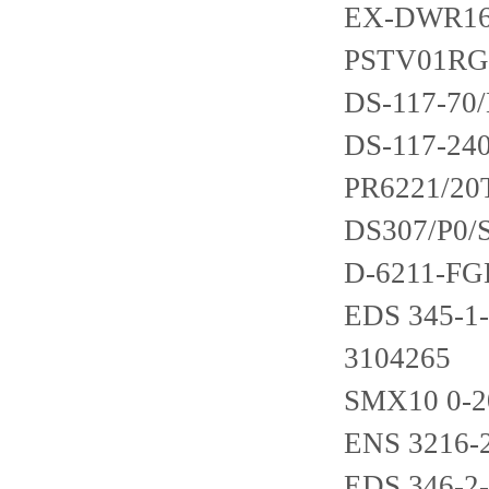
EX-DWR1
PSTV01RG
DS-117-70
DS-117-24
PR6221/20
DS307/P0/
D-6211-FGB
EDS 345-1-
3104265
SMX10 0-2
ENS 3216-
EDS 346-2-