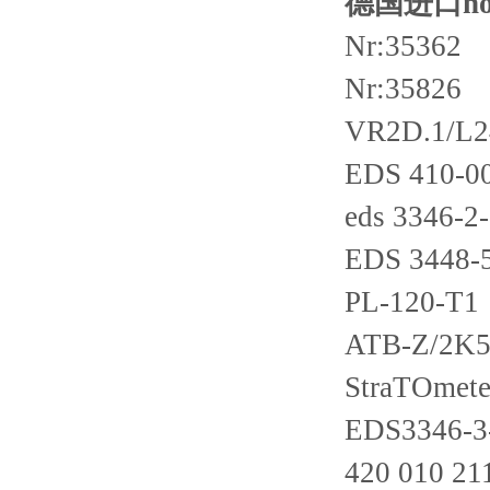
德国进口nori
Nr:35362
Nr:35826
VR2D.1/L2
EDS 410-00
eds 3346-2
EDS 3448-
PL-120-T1
ATB-Z/2K
StraTOmete
EDS3346-3
420 010 2