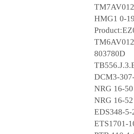
TM7AV012
HMG1 0-19
Product:E
TM6AV012
803780D
TB556.J.3.
DCM3-307-S
NRG 16-50
NRG 16-52
EDS348-5-
ETS1701-1