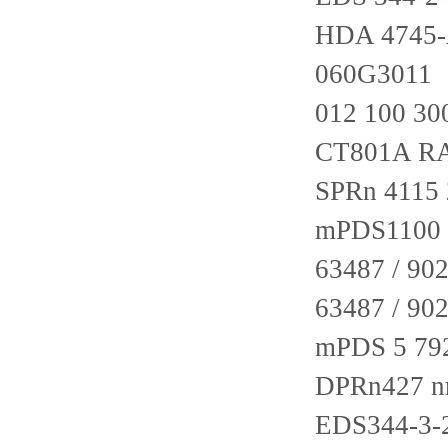
HDA 4745-
060G3011
012 100 30
CT801A RA
SPRn 4115 
mPDS1100 
63487 / 90
63487 / 90
mPDS 5 792
DPRn427 nr
EDS344-3-