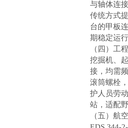
与轴体连
传统方式提
台的甲板
期稳定运
（四）工
挖掘机、
接，均需
滚筒螺栓，
护人员劳
站，适配
（五）航
EDS 344-2-