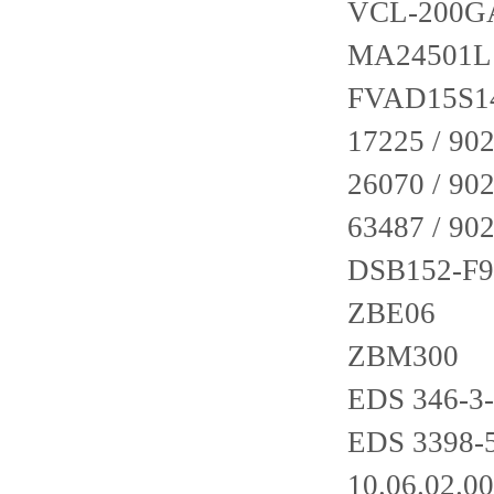
VCL-200G
MA24501L
FVAD15S1
17225 / 90
26070 / 90
63487 / 90
DSB152-F9
ZBE06
ZBM300
EDS 346-3-
EDS 3398-
10.06.02.0