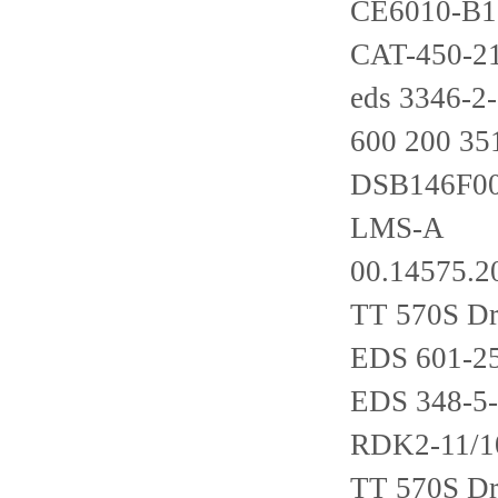
CE6010-B1
CAT-450-2
eds 3346-2
600 200 35
DSB146F0
LMS-A
00.14575.2
TT 570S Dr
EDS 601-2
EDS 348-5-
RDK2-11/1
TT 570S Dr