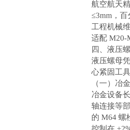
航空航天
≤3mm，
工程机械
适配 M20-
四、液压
液压螺母
心紧固工
（一）冶
冶金设备
轴连接等
的 M64
控制在 ±