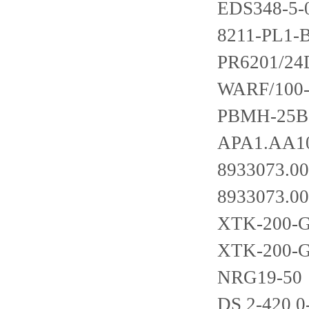
EDS348-5-
8211-PL1-
PR6201/24
WARF/100-4
PBMH-25B
APA1.AA1
8933073.00
8933073.00
XTK-200-G
XTK-200-G
NRG19-50
DS 2-420 