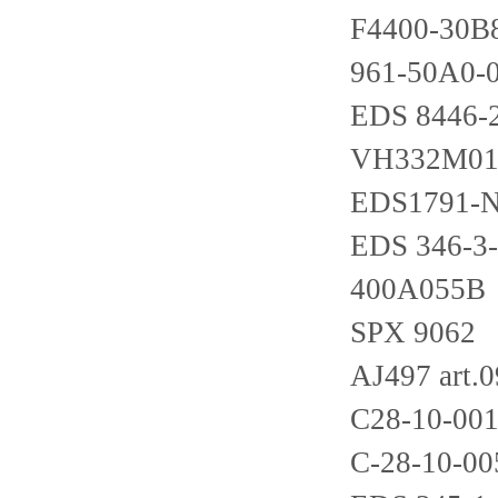
F4400-30B
961-50A0-
EDS 8446-
VH332M01
EDS1791-N
EDS 346-3-
400A055B
SPX 9062
AJ497 art.
C28-10-00
C-28-10-00