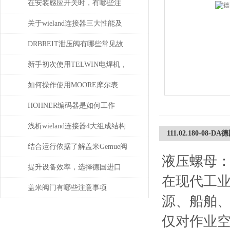
在安装感应开关时，有哪些注
意事项？
关于wieland连接器三大性能及
重要性
DRBREIT泄压阀有哪些常见故
障
新手初次使用TELWIN电焊机，
需注意这几点
如何操作使用MOORE摩尔表
HOHNER编码器是如何工作
的，有哪些类型？
浅析wieland连接器4大组成结构
111.02.180-08-DA
和检验要求
结合运行依据了解盖米Gemue阀
液压螺母
门
提升设备效率，选择德国进口
在现代工
SPECK泵备件
盖米阀门有哪些注意事项
源、船舶
仅对作业