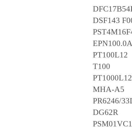
DFC17B54
DSF143 F0
PST4M16F
EPN100.0
PT100L12
T100
PT1000L12
MHA-A5
PR6246/33
DG62R
PSM01VC1