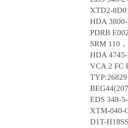
XTD2-8D01-
HDA 3800-
PDRB E002
SRM 110，
HDA 4745-
VCA 2 FC 
TYP:26829
BEG44(207
EDS 348-5-
XTM-040-G
D1T-H18SS