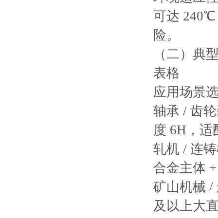
可达 24
险。
（二）典
表格
应用场景
轴承 / 齿
度 6H，
轧机 / 连
合金主体 
矿山机械 /
及以上大