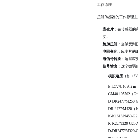
工作原理
扭矩传感器的工作原理主
应变片
：在传感器的
变。
施加扭矩
：当轴受到
电阻变化
：应变片的
电信号转换
：这些应
信号输出
：这个微弱
模拟电压
（如 ±5V
E-LCV/U10 Art-nr
GM40 105702（Out
D-DR2477/M250-
DR-2477/M420（1
K-K1613/N450-G2
K-K22/N220-G25 A
D-DR2477/M320-