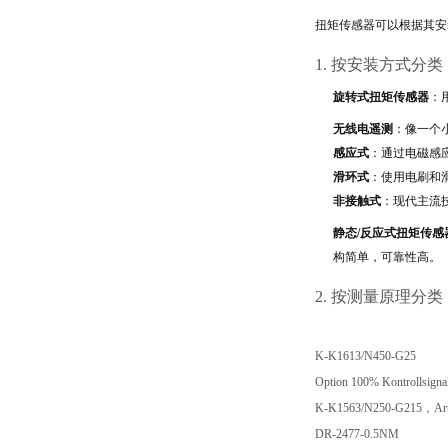
扭矩传感器可以根据其安
1. 按安装方式分类
旋转式扭矩传感器
：
无线电遥测
：像一个
感应式
：通过电磁感
滑环式
：使用电刷和
非接触式
：现代主流
静态/反应式扭矩传感
构简单，可靠性高。
2. 按测量原理分类
K-K1613/N450-G25
Option 100% Kontrollsign
K-K1563/N250-G215，Arti
DR-2477-0.5NM