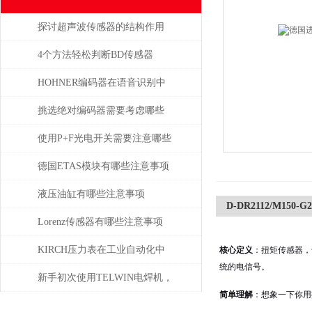
探讨超声波传感器的结构作用
4个方法轻松判断BD传感器
DMP的好坏，不信试一试
HOHNER编码器在语音识别中
有什么应用
挑选绝对编码器需要考虑哪些
问题
使用P+F光电开关需要注意哪些
问题？
德国ETAS模块有哪些注意事项
液压油缸有哪些注意事项
D-DR2112/M150-
Lorenz传感器有哪些注意事项
KIRCH压力表在工业自动化中
核心定义
：扭矩传感器，
统的电信号。
的角色与价值
新手初次使用TELWIN电焊机，
简单理解
：想象一下你用
需注意这几点