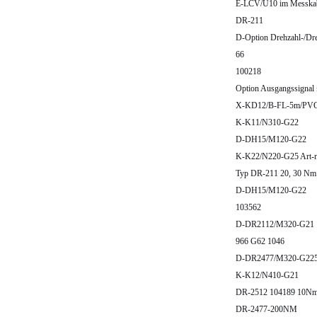
E-LCV/U10 im Messka
DR-211
D-Option Drehzahl-/D
66
100218
Option Ausgangssigna
X-KD12/B-FL-5m/PV
K-K11/N310-G22
D-DH15/M120-G22
K-K22/N220-G25 Art-n
Typ DR-211 20, 30 N
D-DH15/M120-G22
103562
D-DR2112/M320-G21 
966 G62 1046
D-DR2477/M320-G22
K-K12/N410-G21
DR-2512 104189 10N
DR-2477-200NM