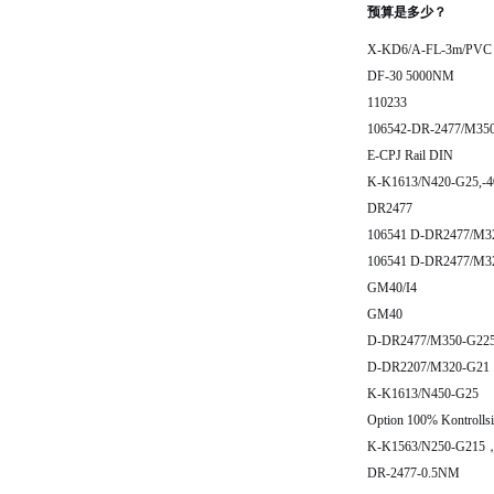
预算是多少？
X-KD6/A-FL-3m/PVC
DF-30 5000NM
110233
106542-DR-2477/M35
E-CPJ Rail DIN
K-K1613/N420-G25,-40
DR2477
106541 D-DR2477/M32
106541 D-DR2477/M32
GM40/I4
GM40
D-DR2477/M350-G22
D-DR2207/M320-G21
K-K1613/N450-G25
Option 100% Kontrolls
K-K1563/N250-G215，A
DR-2477-0.5NM