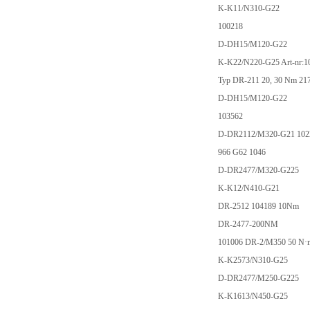
K-K11/N310-G22
100218
D-DH15/M120-G22
K-K22/N220-G25 Art-nr:1
Typ DR-211 20, 30 Nm 2
D-DH15/M120-G22
103562
D-DR2112/M320-G21 102
966 G62 1046
D-DR2477/M320-G225
K-K12/N410-G21
DR-2512 104189 10Nm
DR-2477-200NM
101006 DR-2/M350 50 N·m
K-K2573/N310-G25
D-DR2477/M250-G225
K-K1613/N450-G25