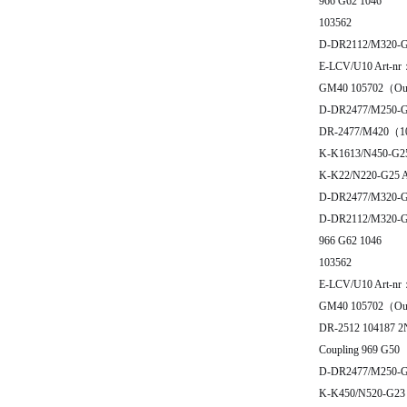
966 G62 1046
103562
D-DR2112/M320-G
E-LCV/U10 Art-nr
GM40 105702（Out
D-DR2477/M250-
DR-2477/M420（1
K-K1613/N450-G2
K-K22/N220-G25 A
D-DR2477/M320-
D-DR2112/M320-G
966 G62 1046
103562
E-LCV/U10 Art-nr
GM40 105702（Out
DR-2512 104187 
Coupling 969 G50
D-DR2477/M250-
K-K450/N520-G23