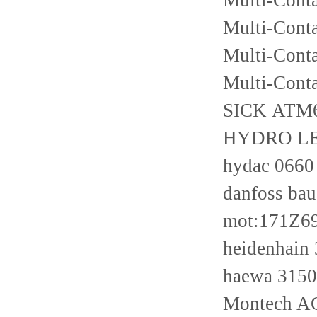
Multi-Cont
Multi-Cont
Multi-Cont
Multi-Cont
SICK ATM
HYDRO LE
hydac 066
danfoss ba
mot:171Z6
heidenhain
haewa 315
Montech A