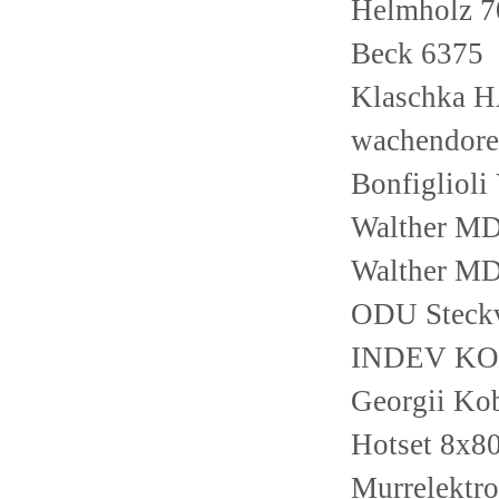
Helmholz 
Beck 6375
Klaschka 
wachendor
Bonfiglioli
Walther MD
Walther MD
ODU Steckv
INDEV KO
Georgii K
Hotset 8x
Murrelektr