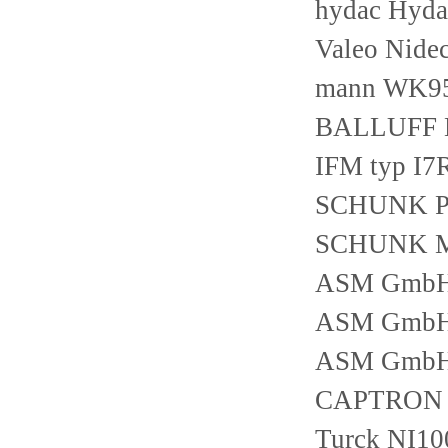
hydac Hyd
Valeo Nid
mann WK95
BALLUFF 
IFM typ I7
SCHUNK PZ
SCHUNK M
ASM GmbH
ASM GmbH 
ASM GmbH 
CAPTRON 
Turck NI1