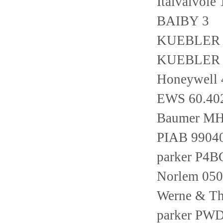
Italvalvol
BAIBY 3
KUEBLER 8
KUEBLER 8
Honeywell 
EWS 60.40
Baumer M
PIAB 9904
parker P4
Norlem 050
Werne & Th
parker PW