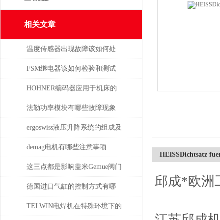
相关文章
温度传感器出现故障该如何处
理
FSM继电器该如何检验和测试
HOHNER编码器应用于机床的
位移测量和主轴控制
法勒功率模块有哪些故障现象
需要检查
ergoswiss液压升降系统的组成及
其作用
demag电机有哪些注意事项
HEISSDichtsatz fue
这三点都是影响盖米Gemue阀门
邱成*欧洲
价格的主要因素
德国进口气缸的控制方式有哪
些？
TELWIN电焊机在特殊环境下的
江苏邱成