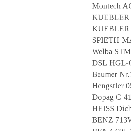
Montech A
KUEBLER 8
KUEBLER 8
SPIETH-M
Welba STM
DSL HGL-C-
Baumer Nr
Hengstler 
Dopag C-41
HEISS Dich
BENZ 713W