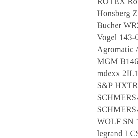
ROTEX Rot
Honsberg 
Bucher W
Vogel 143-
Agromatic 
MGM B1463
mdexx 2IL
S&P HXTR/
SCHMERSAL
SCHMERSA
WOLF SN 
legrand LC