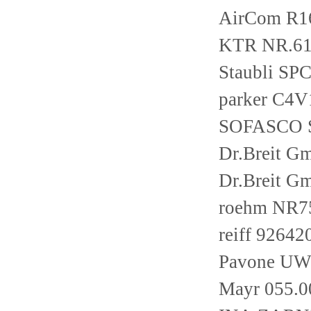
AirCom R1
KTR NR.61
Staubli SPC
parker C4V
SOFASCO 
Dr.Breit G
Dr.Breit G
roehm NR7
reiff 92642
Pavone UW
Mayr 055.0