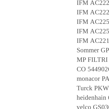
IFM AC22
IFM AC22
IFM AC22
IFM AC22
IFM AC22
Sommer GP
MP FILTR
CO 544902
monacor P
Turck PKW
heidenhain
velco GS03