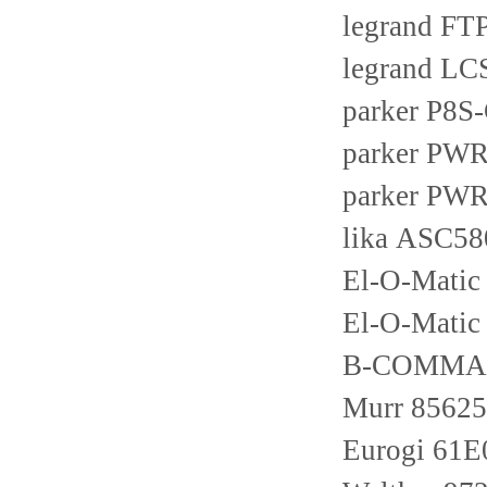
legrand FT
legrand LC
parker P8
parker PW
parker PW
lika ASC58
El-O-Mati
El-O-Mati
B-COMMA
Murr 85625
Eurogi 61