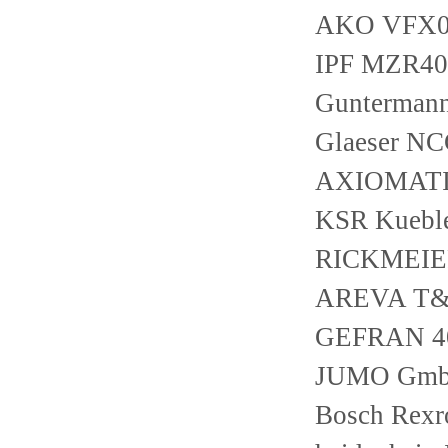
AKO VFX0
IPF MZR40
Gunterman
Glaeser N
AXIOMATI
KSR Kuebl
RICKMEIER
AREVA T&
GEFRAN 40
JUMO GmbH
Bosch Rexr