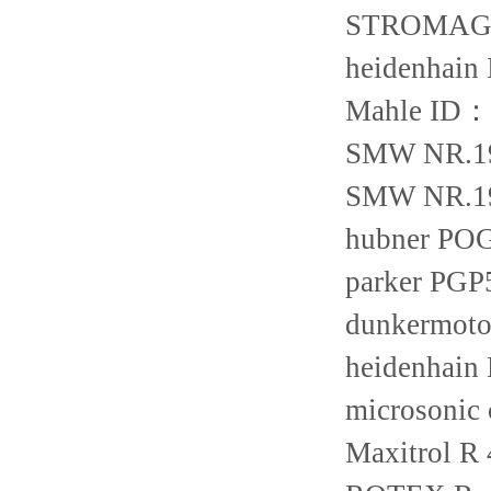
STROMAG 
heidenhain
Mahle ID：
SMW NR.19
SMW NR.1
hubner POG
parker PG
dunkermot
heidenhain
microsonic
Maxitrol R