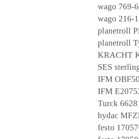
wago 769-6
wago 216-
planetrol
planetroll
KRACHT K
SES sterli
IFM OBF5
IFM E2075
Turck 662
hydac MFZP
festo 1705