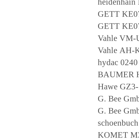
heidenhain
GETT KE0
GETT KE0
Vahle VM-
Vahle AH-
hydac 024
BAUMER H
Hawe GZ3-
G. Bee Gm
G. Bee Gm
schoenbuc
KOMET M3