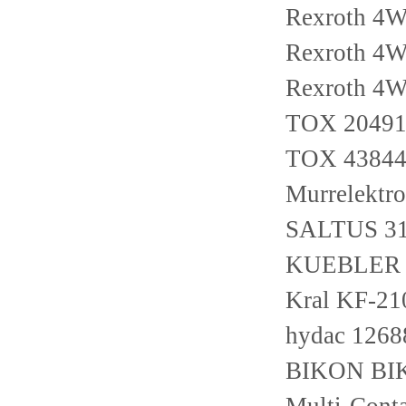
Rexroth 4
Rexroth 4
Rexroth 4
TOX 2049
TOX 4384
Murrelektr
SALTUS 31
KUEBLER 8
Kral KF-2
hydac 126
BIKON BIK