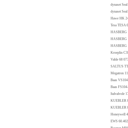
dynaset Sea
dynaset Sea
Hawe HK 24
Tesa TESA 
HASBERG 12
HASBERG 12
HASBERG 12
Kroeplin C
Vahle 68 07
SALTUS TT
Megatron 
Baas VS104
Baas FS104-
Italvalvol
KUEBLER 8
KUEBLER 8
Honeywell 
EWS 60.40