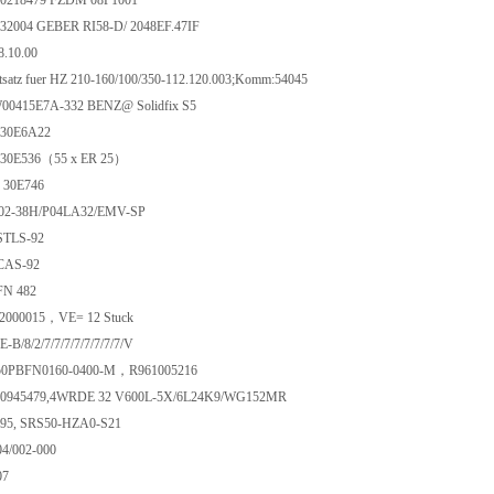
10218479 FZDM 08P1001
0532004 GEBER RI58-D/ 2048EF.47IF
8.10.00
satz fuer HZ 210-160/100/350-112.120.003;Komm:54045
00415E7A-332 BENZ@ Solidfix S5
130E6A22
130E536（55 x ER 25）
 30E746
2-38H/P04LA32/EMV-SP
TLS-92
CAS-92
N 482
2000015，VE= 12 Stuck
-B/8/2/7/7/7/7/7/7/7/7/V
450PBFN0160-0400-M，R961005216
900945479,4WRDE 32 V600L-5X/6L24K9/WG152MR
395, SRS50-HZA0-S21
04/002-000
07