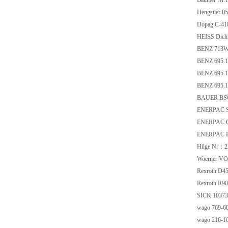
Baumer Nr.
Hengstler 
Dopag C-41
HEISS Dicht
BENZ 713W
BENZ 695.
BENZ 695.
BENZ 695.1
BAUER BS0
ENERPAC S
ENERPAC 
ENERPAC F
Hilge Nr：2
Woerner VOE
Rexroth D
Rexroth R
SICK 1037
wago 769-6
wago 216-1