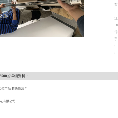
客
江
: 
传
手
:
:
F500
的详细资料：
工控产品 超快物流 *
机电有限公司