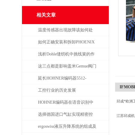
相关文章
温度传感器出现故障该如何处
理
如何正确安装和拆卸PHOENIX
菲尼克斯连接器？
浅析Dohle缝纫机中挑线簧的作
用
这三点都是影响盖米Gemue阀门
价格的主要因素
延长HOHNER编码器5512-
IFMOB
05FR-0800使用寿命的保养秘诀
工控行业的历史发展
邱成*欧洲
HOHNER编码器在语音识别中
有什么应用
选择德国进口气缸实现精密控
江苏邱成
制和动力传输
ergoswiss液压升降系统的组成及