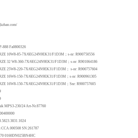
gkzhan.com/
MP-888 Fa0800326
WRZE 10W8-85-7X/6EG24N9EK31/F1D3M；s-nr: R900750556
WRZE 32 W8-360-7X/6EG24N9EK31/F1D3M；s-nr: R901064186
WRZE 25W8-220-7X/6EG24N9EK31/F1D3M； s-nr: R900757604
WRZE 16W6-150-7X/6EG24N9EK31/F1D3M；s-nr: R900961305
WRZE 16W8-150-7X/6EG24N9EK31/F1D3M；Snr: R900757605
9
9
nik MPS3-230/24 Art-Nr.87760
00400000
5823.3831.1024
0.CCA.000508 SN:261787
8870 0160DN025BN4HC