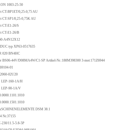
ON 1003-25-50
ct CT-BP1ET/0,25-0,75 AU
ct CT-SP1/0,25-0,75K AU
ct CT-E1-26/S
ct CT-E1-26/B
60-A4N12X12
UC typ XP63-0517635
 R 020 BN4HC
uer BS06-44V/D08MA4W/C1-SP Artikel-Nr.:188M398300 3-mot:171Z6944
369104-01
-2060-02U20
 LEP-160-1A/H
 LEP-90-1A/V
0000.1101.1010
0000.1501.1010
ASCHINENELEMENTE DSM 38.1
4 Nr.37155
230/11.5-5.8-5P