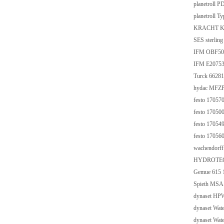
planetroll
planetroll 
KRACHT K
SES sterlin
IFM OBF50
IFM E2075
Turck 662
hydac MFZP
festo 17057
festo 17050
festo 17054
festo 17056
wachendorf
HYDROTEC
Gemue 615 
Spieth MSA
dynaset HP
dynaset Wat
dynaset Wat