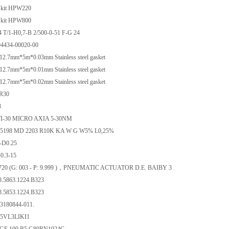
l kit HPW220
l kit HPW800
 T/1-H0,7-B 2/500-0-51 F-G 24
04434-00020-00
.7mm*5m*0.03mm Stainless steel gasket
.7mm*5m*0.01mm Stainless steel gasket
.7mm*5m*0.02mm Stainless steel gasket
3R30
3
I-30 MICRO AXIA 5-30NM
115198 MD 2203 R10K KA W G W5% L0,25%
-D0.25
0.3-15
e 1720 (G: 003 - P: 9.999 )，PNEUMATIC ACTUATOR D.E. BAIBY 3
.5863.1224.B323
.5853.1224.B323
43180844-011.
25VL3LIKI1