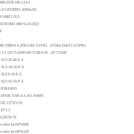
 PD085-HAV100-1AA1
Typ 0,12D2MR1-3(9h6x20)
F16RF1-D15
g 0538 0001 000 No.612022
0
3
8180 VBRS4.4-2PKG3M-5/5/TXL（FSM4-2SKP3-5/5/P00）
-1/1.1/P/71/10/RV6/0.37/40 0-50，ID:721042
0 SLT-20-40-P-A
0 SLS-16-20-P-A
9 SLT-6-10-P-A
0 SLT-16-10-P-A
f IFMA0035
HNIK S100-AA-NA-0160N
15D 1375211/N
 35*1.5
W220/50-70
er valve kit HPW800
er valve kit HPW220