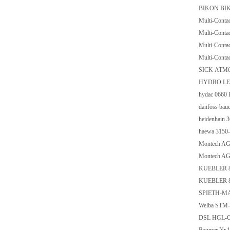
BIKON BIK
Multi-Conta
Multi-Conta
Multi-Conta
Multi-Conta
SICK ATM
HYDRO LED
hydac 0660
danfoss ba
heidenhain 
haewa 3150
Montech AG
Montech AG
KUEBLER 8.
KUEBLER 8.
SPIETH-M
Welba STM-
DSL HGL-C-