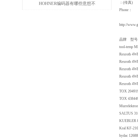
：(传真)
其作用
HOHNER编码器有哪些意想不
Phone：
到的应用
http://www.
品牌 型号
tool-temp 
Rexroth 4
Rexroth 4
Rexroth 4
Rexroth 4
Rexroth 4
TOX 20491
TOX 43844
Murrelektro
SALTUS 31
KUEBLER 8.
Kral KF-21
hydac 126