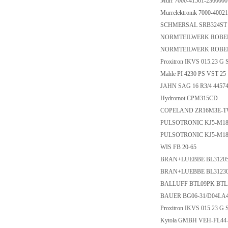
Murr 7000-41561-236000
Murrelektronik 7000-400
SCHMERSAL SRB324ST 
NORMTEILWERK ROBE
NORMTEILWERK ROBE
Proxitron IKVS 015.23 
Mahle PI 4230 PS VST 2
JAHN SAG 16 R3/4 4457
Hydromot CPM315CD
COPELAND ZR16M3E-
PULSOTRONIC KJ5-M1
PULSOTRONIC KJ5-M18
WIS FB 20-65
BRAN+LUEBBE BL3120
BRAN+LUEBBE BL3123
BALLUFF BTL09PK BTL5-
BAUER BG06-31/D04LA4
Proxitron IKVS 015.23 G
Kytola GMBH VEH-FL44-