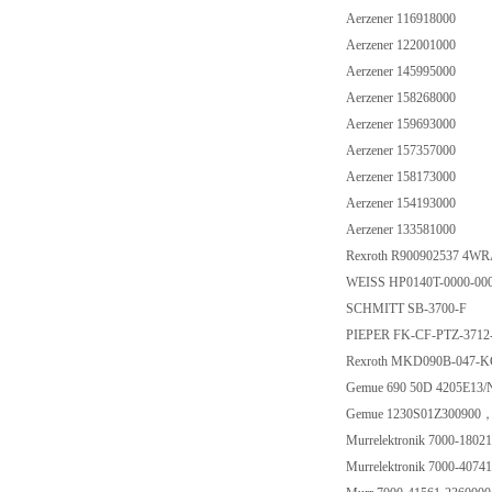
Aerzener 116918000
Aerzener 122001000
Aerzener 145995000
Aerzener 158268000
Aerzener 159693000
Aerzener 157357000
Aerzener 158173000
Aerzener 154193000
Aerzener 133581000
Rexroth R900902537 4
WEISS HP0140T-0000-00
SCHMITT SB-3700-F
PIEPER FK-CF-PTZ-3712
Rexroth MKD090B-047
Gemue 690 50D 4205E13
Gemue 1230S01Z30090
Murrelektronik 7000-180
Murrelektronik 7000-407