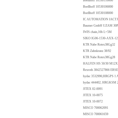
Boellhoff 10530110000
Boellhoff 10530106000
Boellhoff 10530108000
IC AUTOMATION IACT.
Baumer GmbH UZAM 30P6
IWIS chain,16b L=5M
SIKO IG06-1530-AXX-1
KTR Nabe Rotex38Gg32
KTR Zahnkranz 38/92
KTR Nabe Rotex38Gg28
HALFEN HS 50/30 M12X
Rexroth 3842527866 ERS
hydac 3532996;HRGPS 1
hydac 444402; HRGKSM 2
JITEX 02-0091
JITEX 10-0075
JITEX 10-0072
MISCO 700062091
MISCO 700061659