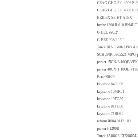
CEAG GHG 511 4506 R 
CEAG GHG 511 4306 R 
BRILEX SE-HT-ATEX
hydac 1300 R 010 BN4HC
G-BEE 998/2".
G-BEE 998/1 1/2"
Turck BI2-EG08-AP6X-H
SCHUNK 0305521 MPG-p
parker 15CN-2-10QE-VP
parker 40CN-1-10QE-VP
Beta 606/20
keystone 84OL96
keystone 16MK71
keystone 10TG89
keystone 91TU00
keystone 71BO32
reform R004.0112.109
parker F1200B
Turck 1540028 LTX900M