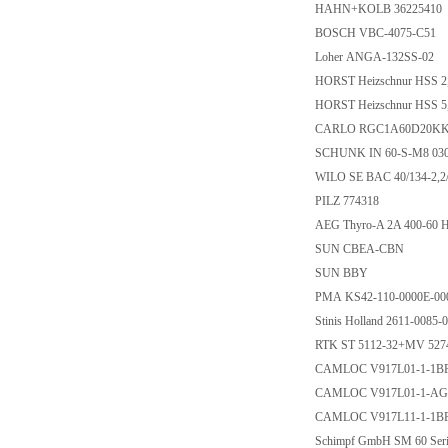
HAHN+KOLB 36225410
BOSCH VBC-4075-C51
Loher ANGA-132SS-02
HORST Heizschnur HSS 
HORST Heizschnur HSS 
CARLO RGC1A60D20K
SCHUNK IN 60-S-M8 03
WILO SE BAC 40/134-2,2
PILZ 774318
AEG Thyro-A 2A 400-60 H
SUN CBEA-CBN
SUN BBY
PMA KS42-110-0000E-0
Stinis Holland 2611-0085
RTK ST 5112-32+MV 52
CAMLOC V917L01-1-1
CAMLOC V917L01-1-A
CAMLOC V917L11-1-1
Schimpf GmbH SM 60 Ser