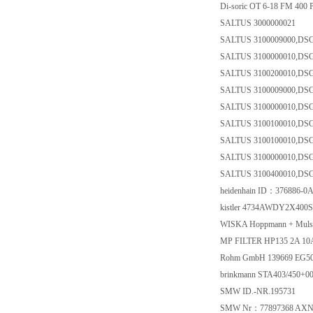
Di-soric OT 6-18 FM 400
SALTUS 3000000021
SALTUS 3100009000,DS
SALTUS 3100000010,DS
SALTUS 3100200010,D
SALTUS 3100009000,DS
SALTUS 3100000010,DS
SALTUS 3100100010,D
SALTUS 3100100010,D
SALTUS 3100000010,DS
SALTUS 3100400010,D
heidenhain ID：376886-
kistler 4734AWDY2X400
WISKA Hoppmann + Muls
MP FILTER HP135 2A 1
Rohm GmbH 139669 EG5
brinkmann STA403/450+
SMW ID.-NR.195731
SMW Nr：77897368 AXN-6