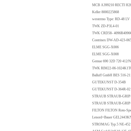
MCB A399210 RECTI H2
Keller 8000225868
westermo Type: RD-48 L
TWK ZD-P3L4-01
TWK CRD58- 4096R409
Contrinex DW-AD-423-0
ELME SGG-X006
ELME SGG-X008
Gemue 690 32D 720 412/
TWK RIM22-06-1024K1T0
Balluff GmbH BES 516-2
GUTEKUNST D-354B
GUTEKUNST D-364R-0
STRAUB STRAUB-GRIP-L 8
STRAUB STRAUB-GRIP-L
FILTON FILTON Roto-Spei
Lenord+Bauer GEL244
STROMAG Typ.5 NE-452