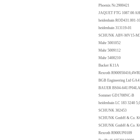
Phoenix Nr.2900421
JAQUET FTG 1087.00 AH
heidenhain ROD431.001-1
heidenhain 313119-01
SCHUNK ABV-MV15-M3
Mahr 5001052
Mahr 5009112
Mahr 5400210
Backer K11A
Rexroth R900950416;4W
BGB Engineering Ltd GA
BAUER BS04-64U/P04LA10
Sommer GD1708NC-B
heidenhain LC 183 3240 5
SCHUNK 302453
SCHUNK GmbH & Co. K
SCHUNK GmbH & Co. K
Rexroth R900UP0109