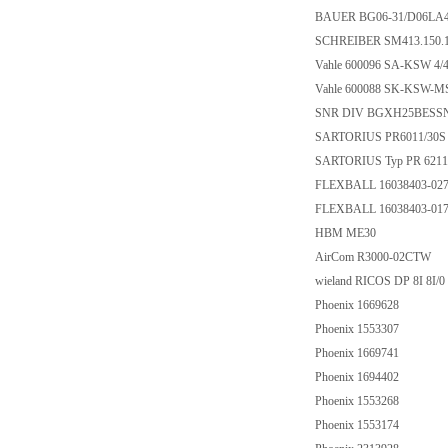
BAUER BG06-31/D06LA4
SCHREIBER SM413.150.
Vahle 600096 SA-KSW 4
Vahle 600088 SK-KSW-
SNR DIV BGXH25BESS
SARTORIUS PR6011/30
SARTORIUS Typ PR 6211/3
FLEXBALL 16038403-027
FLEXBALL 16038403-017
HBM ME30
AirCom R3000-02CTW
wieland RICOS DP 8I 8I/0
Phoenix 1669628
Phoenix 1553307
Phoenix 1669741
Phoenix 1694402
Phoenix 1553268
Phoenix 1553174