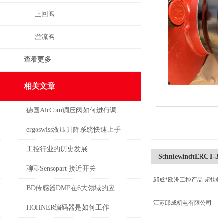
止回阀
溢流阀
查看更多
相关文章
德国AirCom调压阀如何进行调
压，一分钟了解！
ergoswiss液压升降系统快速上手
指南
工控行业的历史发展
SchniewindtERCT-
聊聊Sensopart 接近开关
邱成*欧洲工控产品 超快
BD传感器DMP在6大领域的应
江苏邱成机电有限公司
用分析
HOHNER编码器是如何工作