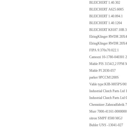
BLEICHERT 1.40.302
BLEICHERT A625.6005
BLEICHERT 1.40.094.1
BLEICHERT 1.40.1204
BLEICHERT K8187.10B.
ElringKlinger RWDR 28X
ElringKlinger RWDR 28X
FIPA 9.370x70.022.1
Camozzi 10-1780-04030
Mahle PIS 3154/2,2 FPM
Mahle PI 2030-057
parker 9PCCM1200S
Vahle type:KIB-M05PS/
Industrial Clutch Parts
Industrial Clutch Parts
Chemnitzer Zahnradfabrik 
Murr 7000-41161-000000
sitron SMPF 8500 MGJ
Buhler UNS -13041-027