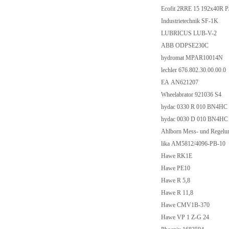
Ecofit 2RRE 15 192x40R
Industrietechnik SF-1K
LUBRICUS LUB-V-2
ABB ODPSE230C
hydromat MPAR10014N
lechler 676.802.30.00.00.0
EA AN621207
Wheelabrator 921036 S4
hydac 0330 R 010 BN4H
hydac 0030 D 010 BN4H
Ahlborn Mess- und Regel
lika AM5812/4096-PB-10
Hawe RK1E
Hawe PE10
Hawe R 5,8
Hawe R 11,8
Hawe CMV1B-370
Hawe VP 1 Z-G 24