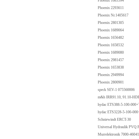
Phoenix 1683594
Phoenix 2293611
Phoenix Nr.1405617
Phoenix 2801305
Phoenix 1689064
Phoenix 1656482
Phoenix 1658532
Phoenix 1689080
Phoenix 2981457
Phoenix 1653838
Phoenix 2949994
Phoenix 2800901
speck SEV-1 075560006
m&h IRR91.10, 91.10-H
hydac ETS388-5-100-00
hydac ETS3228-5-100-0
Schniewindt ERCT-30
Universal Hydraulik PV
Murrelektronik 7000-460