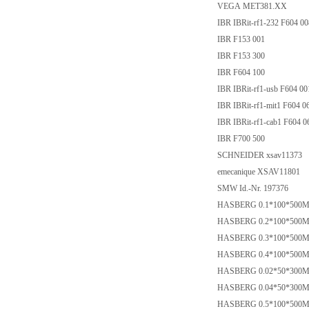
VEGA MET381.XX
IBR IBRit-rf1-232 F604 0
IBR F153 001
IBR F153 300
IBR F604 100
IBR IBRit-rf1-usb F604 0
IBR IBRit-rf1-mit1 F604 
IBR IBRit-rf1-cab1 F604 
IBR F700 500
SCHNEIDER xsav11373
emecanique XSAV11801
SMW Id.-Nr. 197376
HASBERG 0.1*100*50
HASBERG 0.2*100*50
HASBERG 0.3*100*50
HASBERG 0.4*100*50
HASBERG 0.02*50*30
HASBERG 0.04*50*30
HASBERG 0.5*100*50