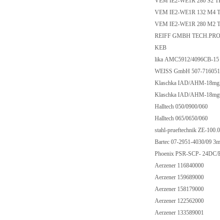
VEM IE2-WE1R 280 S2 T
VEM IE2-WE1R 132 M4 
VEM IE2-WE1R 280 M2 
REIFF GMBH TECH.PRO.
KEB
lika AMC5912/4096CB-1
WEISS GmbH 507-71605
Klaschka IAD/AHM-18m
Klaschka IAD/AHM-18m
Halltech 050/0900/060
Halltech 065/0650/060
stahl-prueftechnik ZE-10
Bartec 07-2951-4030/09 
Phoenix PSR-SCP- 24DC/
Aerzener 116840000
Aerzener 159689000
Aerzener 158179000
Aerzener 122562000
Aerzener 133589001