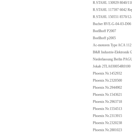
R.STAHL 130929 8040/1
R.STAHL 117597 6042 Rep
R.STAHL 150551 8570/1
Bucher RVE-G-04-03-D0
Boellhoff P2007
Boellhoff p2005
Ac-motoren Type ACA 11
B&R Industrie-Elektron
Niederlassung Berlin 
Jokab 2TLA030054R010
Phoenix Nr.1452932
Phoenix Nr.2320500
Phoenix Nr.2944902
Phoenix Nr.1543621
Phoenix Nr.2963718
Phoenix Nr.1554513
Phoenix Nr.2313915
Phoenix Nr.2320238
Phoenix Nr.2881023