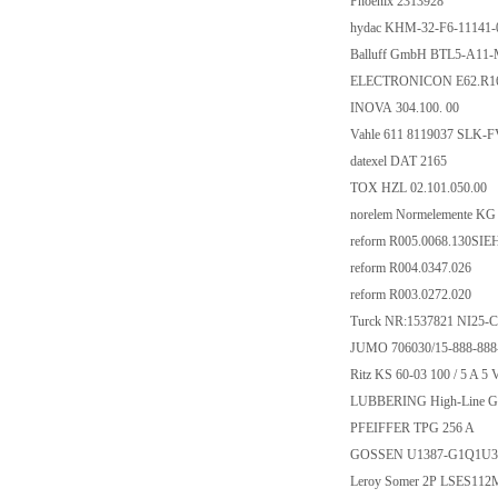
Phoenix 2313928
hydac KHM-32-F6-11141
Balluff GmbH BTL5-A11
ELECTRONICON E62.R1
INOVA 304.100. 00
Vahle 611 8119037 SLK
datexel DAT 2165
TOX HZL 02.101.050.00
norelem Normelemente K
reform R005.0068.130S
reform R004.0347.026
reform R003.0272.020
Turck NR:1537821 NI25
JUMO 706030/15-888-888
Ritz KS 60-03 100 / 5 A 5 
LUBBERING High-Line G
PFEIFFER TPG 256 A
GOSSEN U1387-G1Q1U
Leroy Somer 2P LSES11