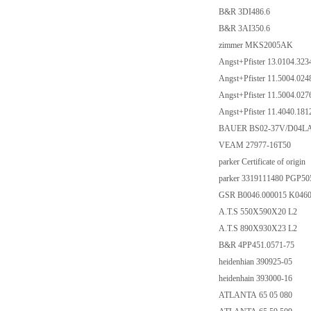
B&R 3DI486.6
B&R 3AI350.6
zimmer MKS2005AK
Angst+Pfister 13.0104.32
Angst+Pfister 11.5004.02
Angst+Pfister 11.5004.02
Angst+Pfister 11.4040.18
BAUER BS02-37V/D04LA
VEAM 27977-16T50
parker Certificate of origin
parker 3319111480 PG
GSR B0046.000015 K046
A.T.S 550X590X20 L2
A.T.S 890X930X23 L2
B&R 4PP451.0571-75
heidenhian 390925-05
heidenhain 393000-16
ATLANTA 65 05 080