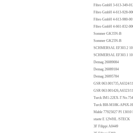
Fibro GmbH 3-613-349-01
Fibro GmbH 4-613-928-000
Fibro GmbH 4-613-980-001
Fibro GmbH 4-661-832-000
Sommer GK35N-B
Sommer GK25N-B
SCHMERSAL EF303.2 1
SCHMERSAL EF303.1 1
Demag 26089084
Demag 26089184
Demag 26095784
GSR 063.001735,A6324/
GSR 063.001426,A6323/
Turck IM1-22EX-T No.7
Turck BI8-M18K-AP6X-H
Mahle 77925027 PI 1301
stuete E 12WHL /STECK
3F Filippi A0449