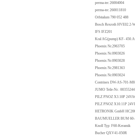
perma-tec 26004004
perma-tec 260011810
Orbitalum 790 052 488
Bosch Rexroth HVE02.2
IFS IFZ201
Kral AG(pump) KF- 450
Phoenix Nr.2963705
Phoenix Nr.0903026
Phoenix Nr.0903028
Phoenix Nr.2981363
Phoenix Nr.0903024
Contrinex DW-AS-701-M
JUMO Teile-Nr.: 0035524
PILZ PNOZ X3.10P 24VAC
PILZ PNOZ X10.11P 24VD
HETRONIK GmbH HC200-
BAUMUELLER BUM 60-30
Knoll Typ: F60-Keramik
Bucher QXV41-050R