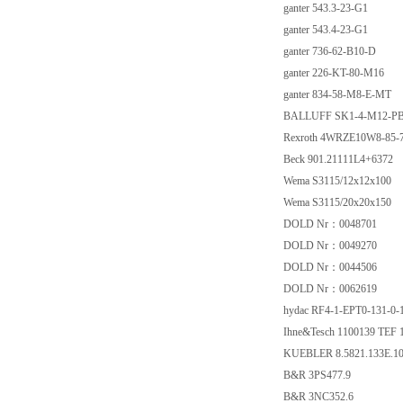
ganter 543.3-23-G1
ganter 543.4-23-G1
ganter 736-62-B10-D
ganter 226-KT-80-M16
ganter 834-58-M8-E-MT
BALLUFF SK1-4-M12-P
Rexroth 4WRZE10W8-85
Beck 901.21111L4+6372
Wema S3115/12x12x100
Wema S3115/20x20x150
DOLD Nr：0048701
DOLD Nr：0049270
DOLD Nr：0044506
DOLD Nr：0062619
hydac RF4-1-EPT0-131-0
Ihne&Tesch 1100139 TEF
KUEBLER 8.5821.133E.1
B&R 3PS477.9
B&R 3NC352.6