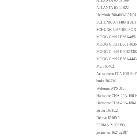
ATLANTA 65 59 509
ATLANTA 65 55 022
Helmholz 700-600-CAN0
SCHUNK 0371480 HUE P
SCHUNK 39371092 PGN-
MOOG GmbH D661-465
MOOG GmbH D661-46
MOOG GmbH D663Z430
MOOG GmbH D661-444
Murr 85402
Ac-motoren FCA 100LB-
binks 502710
Weforma WPS 310
Harmonic CHA-25A-160
Harmonic CHA-20A-160
kistler 1631C2
Debnar IZ165.5
PERMA 21003393
perma-tec 162432387