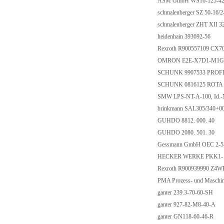
ASM GmbH WS10-125-4
schmalenberger SZ 50-16/
schmalenberger ZHT XII 3
heidenhain 393692-56
Rexroth R900557109 CX
OMRON E2E-X7D1-M1
SCHUNK 9907533 PROF
SCHUNK 0816125 ROTA 
SMW LPS-NT-A-100, Id.-
brinkmann SAL305/340+
GUHDO 8812. 000. 40
GUHDO 2080. 501. 30
Gessmann GmbH OEC 2-5
HECKER WERKE PKK1-
Rexroth R900939990 Z4
PMA Prozess- und Masch
ganter 239.3-70-60-SH
ganter 927-82-M8-40-A
ganter GN118-60-46-R