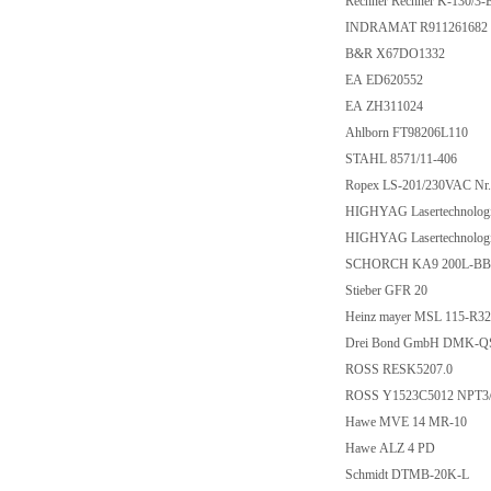
Rechner Rechner K-130/3
INDRAMAT R911261682
B&R X67DO1332
EA ED620552
EA ZH311024
Ahlborn FT98206L110
STAHL 8571/11-406
Ropex LS-201/230VAC Nr
HIGHYAG Lasertechnolog
HIGHYAG Lasertechnolog
SCHORCH KA9 200L-BB
Stieber GFR 20
Heinz mayer MSL 115-R3
Drei Bond GmbH DMK-QS
ROSS RESK5207.0
ROSS Y1523C5012 NPT3
Hawe MVE 14 MR-10
Hawe ALZ 4 PD
Schmidt DTMB-20K-L