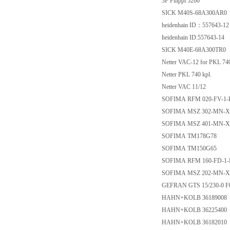
3F Filippi 5260
SICK M40S-68A300AR0
heidenhain ID：557643-1
heidenhain ID:557643-14
SICK M40E-68A300TR0
Netter VAC-12 for PKL 7
Netter PKL 740 kpl.
Netter VAC 11/12
SOFIMA RFM 020-FV-1-
SOFIMA MSZ 302-MN-X
SOFIMA MSZ 401-MN-X
SOFIMA TM178G78
SOFIMA TM150G65
SOFIMA RFM 160-FD-1-
SOFIMA MSZ 202-MN-X
GEFRAN GTS 15/230-0 
HAHN+KOLB 36189008
HAHN+KOLB 36225400
HAHN+KOLB 36182010