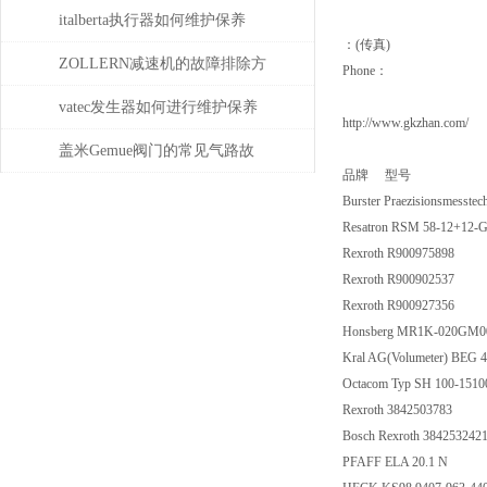
的，有哪些类型？
italberta执行器如何维护保养
：(传真)
ZOLLERN减速机的故障排除方
Phone：
法有哪些
vatec发生器如何进行维护保养
http://www.gkzhan.com/
盖米Gemue阀门的常见气路故
品牌 型号
障、执行器不动作问题排查与
Burster Praezisionsmess
Resatron RSM 58-12+12
密封件更换步骤
Rexroth R900975898
Rexroth R900902537
Rexroth R900927356
Honsberg MR1K-020GM0
Kral AG(Volumeter) BEG
Octacom Typ SH 100-1510
Rexroth 3842503783
Bosch Rexroth 38425324
PFAFF ELA 20.1 N