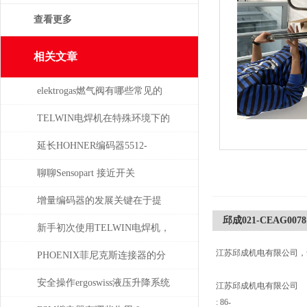
查看更多
相关文章
elektrogas燃气阀有哪些常见的
故障和问题
TELWIN电焊机在特殊环境下的
适用性如何？
延长HOHNER编码器5512-
05FR-0800使用寿命的保养秘诀
聊聊Sensopart 接近开关
增量编码器的发展关键在于提
邱成021-CEAG0078
升质量
新手初次使用TELWIN电焊机，
江苏邱成机电有限公司，
需注意这几点
PHOENIX菲尼克斯连接器的分
类及应用领域
安全操作ergoswiss液压升降系统
江苏邱成机电有限公司
: 86-