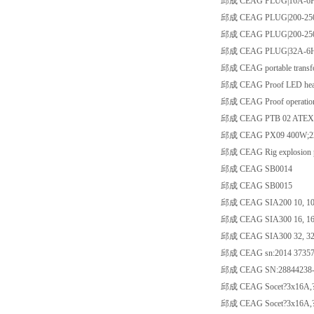
邱成 CEAG PLUG|16A-6H
邱成 CEAG PLUG|200-250
邱成 CEAG PLUG|200-25
邱成 CEAG PLUG|32A-6H
邱成 CEAG portable transfo
邱成 CEAG Proof LED headlig
邱成 CEAG Proof operation
邱成 CEAG PTB 02 ATEX
邱成 CEAG PX09 400W;2
邱成 CEAG Rig explosion
邱成 CEAG SB0014
邱成 CEAG SB0015
邱成 CEAG SIA200 10, 10
邱成 CEAG SIA300 16, 16
邱成 CEAG SIA300 32, 32
邱成 CEAG sn:2014 37357
邱成 CEAG SN:28844238-
邱成 CEAG Socet?3x16A,?
邱成 CEAG Socet?3x16A,?