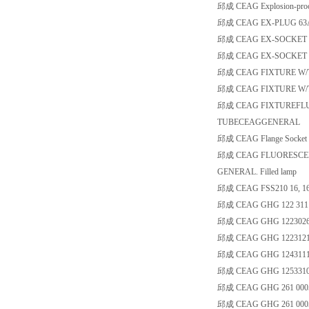
邱成 CEAG Explosion-proo
邱成 CEAG EX-PLUG 63A,
邱成 CEAG EX-SOCKET 16
邱成 CEAG EX-SOCKET 63
邱成 CEAG FIXTURE W/TUB
邱成 CEAG FIXTURE W/T
邱成 CEAG FIXTUREFLUO
TUBECEAGGENERAL
邱成 CEAG Flange Socket O
邱成 CEAG FLUORESCENT 
GENERAL. Filled lamp
邱成 CEAG FSS210 16, 1
邱成 CEAG GHG 122 3111
邱成 CEAG GHG 1223026
邱成 CEAG GHG 1223121 D1
邱成 CEAG GHG 1243111 K1
邱成 CEAG GHG 1253310 H03
邱成 CEAG GHG 261 000
邱成 CEAG GHG 261 0005