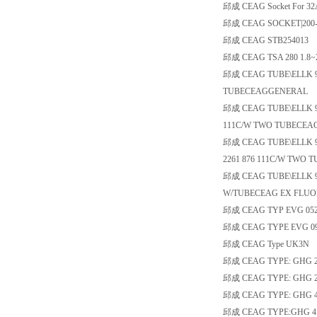
邱成 CEAG Socket For 32
邱成 CEAG SOCKET|200-2
邱成 CEAG STB254013
邱成 CEAG TSA 280 1.8~
邱成 CEAG TUBE\ELLK 9
TUBECEAGGENERAL
邱成 CEAG TUBE\ELLK 9
111C/W TWO TUBECE
邱成 CEAG TUBE\ELLK 92
2261 876 111C/W TWO
邱成 CEAG TUBE\ELLK 9
W/TUBECEAG EX FLUOR
邱成 CEAG TYP EVG 0523
邱成 CEAG TYPE EVG 0923
邱成 CEAG Type UK3N
邱成 CEAG TYPE: GHG 292
邱成 CEAG TYPE: GHG 293
邱成 CEAG TYPE: GHG 432
邱成 CEAG TYPE:GHG 413 840