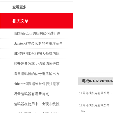
查看更多
相关文章
德国AirCom调压阀如何进行调
压，一分钟了解！
Burster称重传感器的使用注意事
项
BD传感器DMP在6大领域的应
用分析
提升设备效率，选择德国进口
SPECK泵备件
增量编码器的信号电路输出方
邱成021-Kistler018
式
eltherm恒温器维护保养注意事
江苏邱成机电有限公司，
项
增量编码器有哪些特点
编码器在使用中，出现非线性
江苏邱成机电有限公司
: 86-