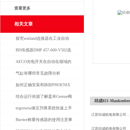
查看更多
相关文章
探究wieland连接器在工业自动
化系统中的即插即用与应用优
BD传感器DMP 457-600-V502选
势
择使用注意事项
AECO光电开关在自动化领域的
与应用
气缸有哪些常见故障分析
如何正确安装和拆卸PHOENIX
菲尼克斯连接器？
结合运行依据了解盖米Gemue阀
邱成021-Mankenberg
门
ergoswiss液压升降系统快速上手
江苏邱成机电有限公司，
指南
Burster称重传感器的使用注意事
江苏邱成机电有限公司