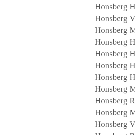
Honsberg
Honsberg 
Honsberg 
Honsberg
Honsberg
Honsberg
Honsberg
Honsberg 
Honsberg 
Honsberg 
Honsberg 