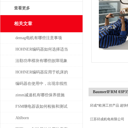
查看更多
相关文章
demag电机有哪些注意事项
HOHNER编码器如何选择适当
的分辨率？
法勒功率模块有哪些故障现象
需要检查
HOHNER编码器应用于机床的
位移测量和主轴控制
编码器在使用中，出现非线性
BaumerIFRM 03P3
误差的处理
zimm减速机有哪些保养措施
邱成*欧洲工控产品 超快
FSM继电器该如何检验和测试
Ahlborn
江苏邱成机电有限公司