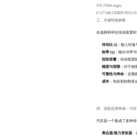
476.378ub eugen
0 527 046 GEBER RI32-O/
三、关键性能参数
在选择和评估传动装置时
传动比 (i)
：输入转速
效率 (η)
：输出功率与
扭矩容量
：传动装置
精度与背隙
：对于精
可靠性与寿命
：在预
成本
：包括初始制造
四、实际应用举例：汽车
汽车是一个集成了多种传
离合器/液力变矩器
：