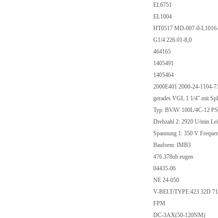
EL6751
EL1004
HT0517 MD-007-0-L1016-
G1/4 226.01-8,0
464165
1405491
1405464
2000E401 2000-24-1104-71
gerades VGL 1 1/4" mit Spl
Typ: BVAV 100L/4C-12 PSN
Drehzahl 2: 2920 U/min Lei
Spannung 1: 350 V Frequen
Bauform: IMB3
476.378ub eugen
04435-06
NE 24-050
V-BELT/TYPE:423 32D 7
FPM
DC-3AX(50-120NM)