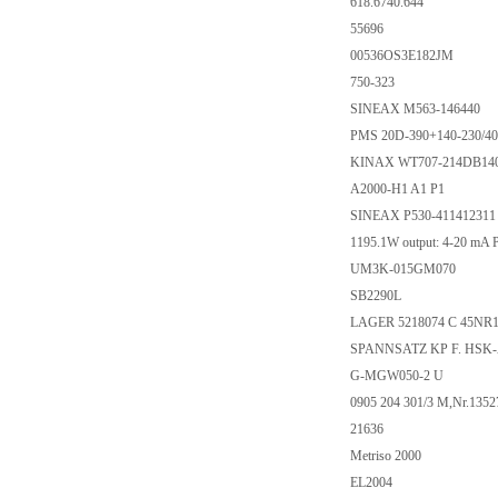
618.6740.644
55696
00536OS3E182JM
750-323
SINEAX M563-146440
PMS 20D-390+140-230/4
KINAX WT707-214DB14
A2000-H1 A1 P1
SINEAX P530-411412311 i
1195.1W output: 4-20 mA
UM3K-015GM070
SB2290L
LAGER 5218074 C 45NR1
SPANNSATZ KP F. HSK-A
G-MGW050-2 U
0905 204 301/3 M,Nr.1352
21636
Metriso 2000
EL2004