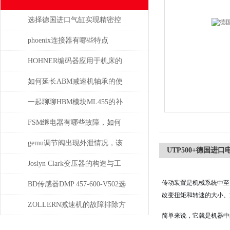
选择德国进口气缸实现精密控
制和动力传输
phoenix连接器有哪些特点
HOHNER编码器应用于机床的
位移测量和主轴控制
如何延长ABM减速机轴承的使
用寿命
一起聊聊HBM模块ML455的补
偿问题
FSM继电器有哪些故障，如何
解决
gemu调节阀出现外泄情况，该
UTP500+德国进口电机
如何处理
Joslyn Clark变压器的构造与工
传动装置是机械系统中至
作原理
BD传感器DMP 457-600-V502选
改变扭矩和转速的大小、
择使用注意事项
ZOLLERN减速机的故障排除方
简单来说，它就是机器中的
法有哪些