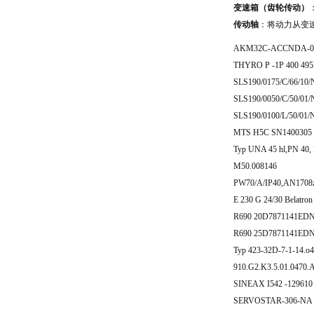
变速箱（齿轮传动）
传动轴
：将动力从变
AKM32C-ACCNDA-0
THYRO P -1P 400 49
SLS190/0175/C/66/10/
SLS190/0050/C/50/01/
SLS190/0100/L/50/01/
MTS H5C SN1400305
Typ UNA 45 hl,PN 40,
M50.008146
PW70/A/IP40,AN1708z
E 230 G 24/30 Belatro
R690 20D7871141ED
R690 25D7871141ED
Typ 423-32D-7-1-14.o
910.G2.K3.5.01.0470.
SINEAX I542 -129610
SERVOSTAR-306-NA