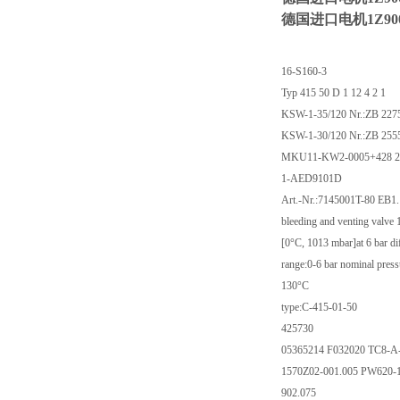
德国进口电机1Z9003
16-S160-3
Typ 415 50 D 1 12 4 2 1
KSW-1-35/120 Nr.:ZB 227
KSW-1-30/120 Nr.:ZB 255
MKU11-KW2-0005+428 2
1-AED9101D
Art.-Nr.:7145001T-80 EB1
bleeding and venting valve
[0°C, 1013 mbar]at 6 bar dif
range:0-6 bar nominal press
130°C
type:C-415-01-50
425730
05365214 F032020 TC8-
1570Z02-001.005 PW620-
902.075