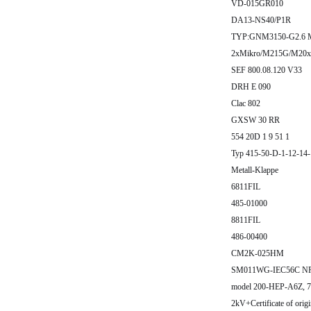
VD-015GR010
DA13-NS40/P1R
TYP:GNM3150-G2.6 M
2xMikro/M215G/M20x
SEF 800.08.120 V33
DRH E 090
Clac 802
GXSW 30 RR
554 20D 1 9 51 1
Typ 415-50-D-1-12-14-
Metall-Klappe
6811FIL
485-01000
8811FIL
486-00400
CM2K-025HM
SM011WG-IEC56C NR
model 200-HEP-A6Z, 7J
2kV+Certificate of orig