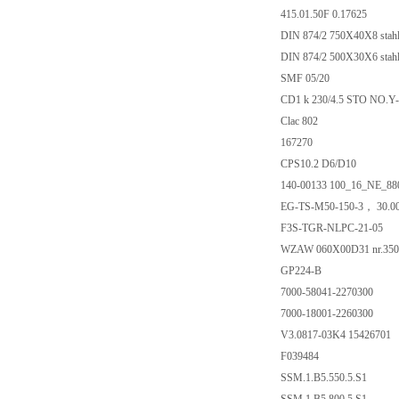
415.01.50F 0.17625
DIN 874/2 750X40X8 stahll
DIN 874/2 500X30X6 stahll
SMF 05/20
CD1 k 230/4.5 STO NO.Y
Clac 802
167270
CPS10.2 D6/D10
140-00133 100_16_NE_88
EG-TS-M50-150-3， 30.0
F3S-TGR-NLPC-21-05
WZAW 060X00D31 nr.350
GP224-B
7000-58041-2270300
7000-18001-2260300
V3.0817-03K4 15426701
F039484
SSM.1.B5.550.5.S1