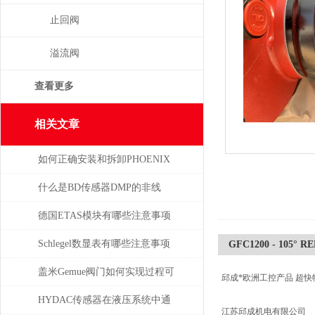
止回阀
溢流阀
查看更多
相关文章
如何正确安装和拆卸PHOENIX
菲尼克斯连接器？
什么是BD传感器DMP的非线
性，怎么产生的？
德国ETAS模块有哪些注意事项
Schlegel数显表有哪些注意事项
GFC1200 - 105° 
盖米Gemue阀门如何实现过程可
邱成*欧洲工控产品 超快
视化与远程监控？
HYDAC传感器在液压系统中通
江苏邱成机电有限公司