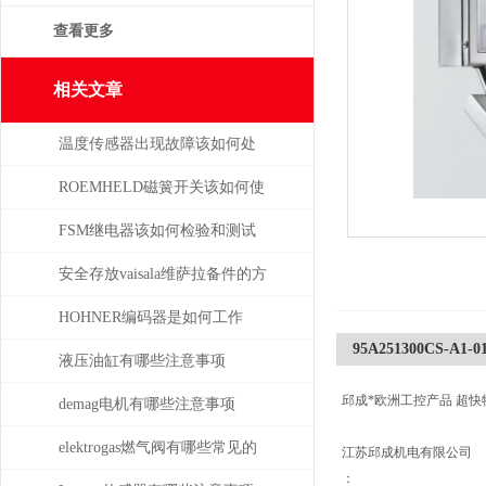
查看更多
相关文章
温度传感器出现故障该如何处
理
ROEMHELD磁簧开关该如何使
干簧吸合？
FSM继电器该如何检验和测试
安全存放vaisala维萨拉备件的方
法，赶紧收藏！
HOHNER编码器是如何工作
95A251300CS-A1-0
的，有哪些类型？
液压油缸有哪些注意事项
邱成*欧洲工控产品 超快
demag电机有哪些注意事项
elektrogas燃气阀有哪些常见的
江苏邱成机电有限公司
：