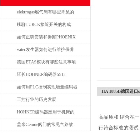
elektrogas燃气阀有哪些常见的
故障和问题
聊聊TURCK接近开关的构成
如何正确安装和拆卸PHOENIX
菲尼克斯连接器？
vatec发生器如何进行维护保养
德国ETAS模块有哪些注意事项
延长HOHNER编码器5512-
05FR-0800使用寿命的保养秘诀
如何用PLC控制实现增量编码器
HA 1885B德国进口
的定位功能？
工控行业的历史发展
HOHNER编码器应用于机床的
高品质和 结合在
位移测量和主轴控制
盖米Gemue阀门的常见气路故
行符合标准的测试
障、执行器不动作问题排查与