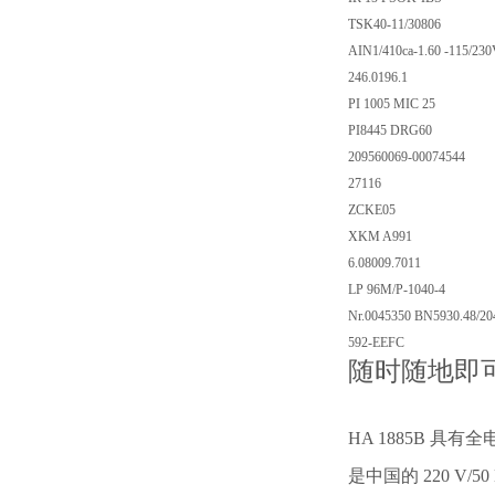
TSK40-11/30806
AIN1/410ca-1.60 -115/230
246.0196.1
PI 1005 MIC 25
PI8445 DRG60
209560069-00074544
27116
ZCKE05
XKM A991
6.08009.7011
LP 96M/P-1040-4
Nr.0045350 BN5930.48/20
592-EEFC
随时随地即
HA 1885B 
是中国的 220 V/5