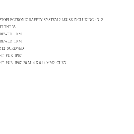
OPTOELECTRONIC SAFETY SYSTEM 2 LEUZE INCLUDING : N. 2
IT TNT 35
CREWED 10 M
CREWED 10 M
M12 SCREWED
T PUR IP67
PUR IP67 20 M 4 X 0.14 MM2 CUZN