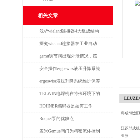
相关文章
浅析wieland连接器4大组成结构
和检验要求
探究wieland连接器在工业自动
化系统中的即插即用与应用优
gemu调节阀出现外泄情况，该
势
如何处理
安全操作ergoswiss液压升降系统
的规程
ergoswiss液压升降系统维护保养
的5大步骤
TELWIN电焊机在特殊环境下的
LEUZEA
适用性如何？
HOHNER编码器是如何工作
邱成*欧洲
的，有哪些类型？
Roquet泵的优缺点
江苏邱成
盖米Gemue阀门为精密流体控制
业务