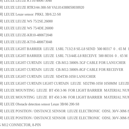
EUZE LEUZE KT10-480673048
EUZE LEUZE RTR3/44-300-S8 VAL014388050030920
UZE Leuze sensor: PRKL 3B/6.22-S8
EUZE LEUZE WS 75/2SE.26000
EUZE LEUZE WS 75/4DE.26000
EUZE LEUZE-KR10-480672048
EUZE LEUZE-KT10-480673048
UZE LIGHT BARRIER LEUZE LSRL 713/2.8 SE-L8 SEND 500 80317 0 .. 65 M 10
UZE LIGHT BARRIER LEUZE LSRL 713/44E-L8 RECEIVE 500 80316 0 .. 65 M 1
EUZE LIGHT CURTAIN LEUZE CB-M12-5000S-5GF CABLE FOR LANUCHER
EUZE LIGHT CURTAIN LEUZE CB-M12-5000S-8GF CABLE FOR RECEIVER
EUZE LIGHT CURTAIN LEUZE SD4T30-1050 LANUCHER
EUZE LIGHT CURTAIN LIGHT CURTAIN LEUZE SD2T90-1050 1050MM LEUZE 
EUZE MOUNTING LEUZE BT 450.3-96 FOR LIGHT BARRIER MATERIAL NUMBE
EUZE MOUNTING LEUZE BT 450.3-96 FOR LIGHT BARRIER MATERIAL NUMBE
ZE Obstacle detection sensor Leuze 3B/66 200-S8
EUZE POSITION / DISTANCE SENSOR LEUZE ELECTRONIC ODSL 30/V-30M-S
UZE POSITION / DISTANCE SENSOR LEUZE ELECTRONIC ODSL 30/V-30M-S12 L
G M12 CONNECTOR, 8-PIN