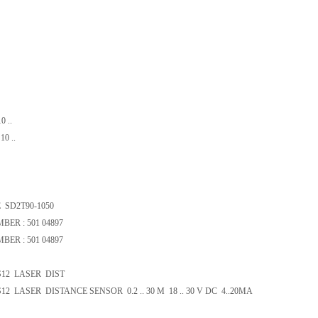
 ..
0 ..
SD2T90-1050
R : 501 04897
R : 501 04897
12 LASER DIST
ASER DISTANCE SENSOR 0.2 .. 30 M 18 .. 30 V DC 4..20MA