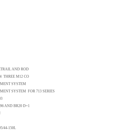
TRAIL AND ROD
4 THREE M12 CO
IGMENT SYSTEM
MENT SYSTEM FOR 713 SERIES
03
6 AND BR20 D=1
N
/44-150L