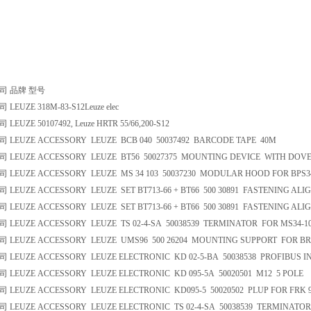
司 品牌 型号
EUZE 318M-83-S12Leuze elec
UZE 50107492, Leuze HRTR 55/66,200-S12
EUZE ACCESSORY LEUZE BCB 040 50037492 BARCODE TAPE 40M
EUZE ACCESSORY LEUZE BT56 50027375 MOUNTING DEVICE WITH DOVE
EUZE ACCESSORY LEUZE MS 34 103 50037230 MODULAR HOOD FOR BPS3
EUZE ACCESSORY LEUZE SET BT713-66 + BT66 500 30891 FASTENING AL
EUZE ACCESSORY LEUZE SET BT713-66 + BT66 500 30891 FASTENING ALIG
EUZE ACCESSORY LEUZE TS 02-4-SA 50038539 TERMINATOR FOR MS34-1
EUZE ACCESSORY LEUZE UMS96 500 26204 MOUNTING SUPPORT FOR BR9
EUZE ACCESSORY LEUZE ELECTRONIC KD 02-5-BA 50038538 PROFIBUS I
EUZE ACCESSORY LEUZE ELECTRONIC KD 095-5A 50020501 M12 5 POLE
EUZE ACCESSORY LEUZE ELECTRONIC KD095-5 50020502 PLUP FOR FRK 95
EUZE ACCESSORY LEUZE ELECTRONIC TS 02-4-SA 50038539 TERMINATOR