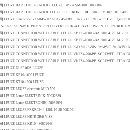
EUZE BAR CODE READER - LEUZE BPS34 SM-100 50038007
EUZE BAR CODE READER LEUZE ELECTRONIC BCL 504I S M 102 50105496
UZE brand code:GXMMW 0202PA2 452089 3 10-30VDC 5%RW SST V1.02,infor:
S763/2.8 SE 24VDC PNP N. 2 RECEIVERS LS763/4 E 24VDC PNP N. 1 CONTROL UN
EUZE CONNECTOR WITH CABLE LEUZE KB PB-10000-BA 50104179 M12 S
EUZE CONNECTOR WITH CABLE LEUZE KB PB-10000-BA 50104179 M12 S
EUZE CONNECTOR WITH CABLE LEUZE K-D M12A-5P-10M-PVC 50104559 
EUZE CONNECTOR WITH CABLE LEUZE VNFS4-200-PB SCREWED STRAIGH
EUZE CONNECTOR WITH CABLE LEUZE VNFS4-200-PB SCREWED STRAIGHT 
LEUZE DLSP160S LEUZE
EUZE KR10-1600 LEUZE
EUZE KT10-1600 LEUZE
EUZE LEUZE electronic MLD 500
EUZE Leuze ELEKTRINIK: 50032839
EUZE Leuze ELEKTRONIK: 50034991
EUZE LEUZE FRKR95/44-150L 10-30 5002561
EUZE LEUZE HRTR 3B/6-V-S8
EUZE LEUZE KR10-480672048