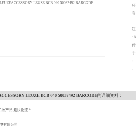
环
客
江
: 
传
手
:
:
CCESSORY LEUZE BCB 040 50037492 BARCODE
的详细资料：
工控产品 超快物流 *
机电有限公司