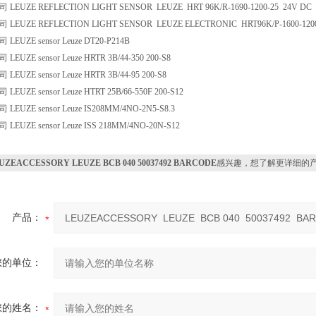
EUZE REFLECTION LIGHT SENSOR LEUZE HRT 96K/R-1690-1200-25 24V DC
EUZE REFLECTION LIGHT SENSOR LEUZE ELECTRONIC HRT96K/P-1600-1200-
EUZE sensor Leuze DT20-P214B
UZE sensor Leuze HRTR 3B/44-350 200-S8
UZE sensor Leuze HRTR 3B/44-95 200-S8
UZE sensor Leuze HTRT 25B/66-550F 200-S12
UZE sensor Leuze IS208MM/4NO-2N5-S8.3
UZE sensor Leuze ISS 218MM/4NO-20N-S12
UZEACCESSORY LEUZE BCB 040 50037492 BARCODE
感兴趣，想了解更详细的
产品：
您的单位：
您的姓名：