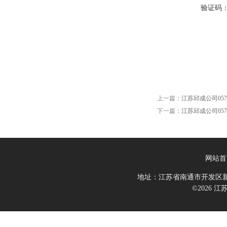
验证码
上一篇：
江苏邱成公司0571-87
下一篇：
江苏邱成公司0571-8
网站首
地址：江苏省南通市开发区新
©2026