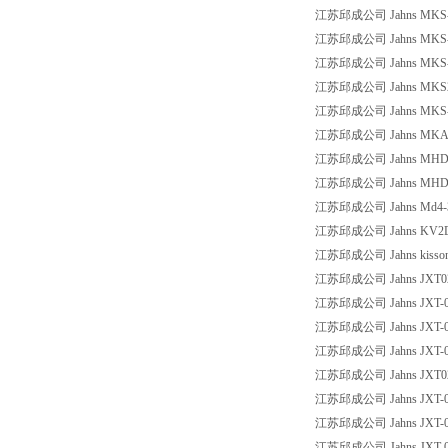
江苏邱成公司 Jahns MKS-
江苏邱成公司 Jahns MKS-
江苏邱成公司 Jahns MKS-
江苏邱成公司 Jahns MKS2
江苏邱成公司 Jahns MKS-
江苏邱成公司 Jahns MKA-1/
江苏邱成公司 Jahns MHD-2
江苏邱成公司 Jahns MHD-2
江苏邱成公司 Jahns Md4-31
江苏邱成公司 Jahns KV2D
江苏邱成公司 Jahns kisson
江苏邱成公司 Jahns JXT02
江苏邱成公司 Jahns JXT-0
江苏邱成公司 Jahns JXT-0
江苏邱成公司 Jahns JXT-0
江苏邱成公司 Jahns JXT0
江苏邱成公司 Jahns JXT-0
江苏邱成公司 Jahns JXT-0
江苏邱成公司 Jahns JXT-0