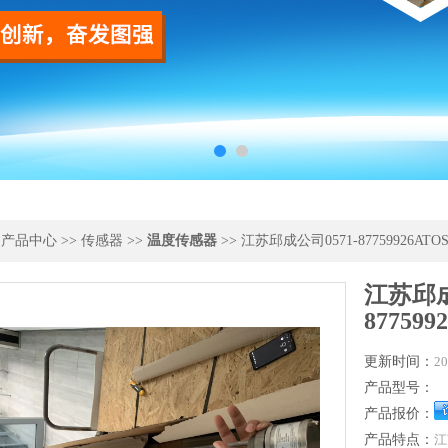
>
产品中心
>>
传感器
>>
温度传感器
>> 江苏邱成公司0571-87759926ATOSD
江苏邱成
877599
更新时间：
20
产品型号：
产品报价：
产品特点：
江