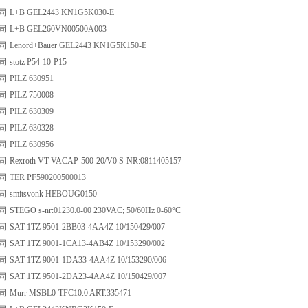
+B GEL2443 KN1G5K030-E
L+B GEL260VN00500A003
enord+Bauer GEL2443 KN1G5K150-E
totz P54-10-P15
PILZ 630951
PILZ 750008
PILZ 630309
PILZ 630328
PILZ 630956
xroth VT-VACAP-500-20/V0 S-NR:0811405157
ER PF590200500013
mitsvonk HEBOUG0150
EGO s-nr:01230.0-00 230VAC; 50/60Hz 0-60°C
T 1TZ 9501-2BB03-4AA4Z 10/150429/007
T 1TZ 9001-1CA13-4AB4Z 10/153290/002
T 1TZ 9001-1DA33-4AA4Z 10/153290/006
T 1TZ 9501-2DA23-4AA4Z 10/150429/007
urr MSBL0-TFC10.0 ART.335471