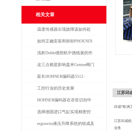
相关文章
温度传感器出现故障该如何处
理
如何正确安装和拆卸PHOENIX
菲尼克斯连接器？
浅析Dohle缝纫机中挑线簧的作
用
这三点都是影响盖米Gemue阀门
价格的主要因素
延长HOHNER编码器5512-
05FR-0800使用寿命的保养秘诀
工控行业的历史发展
江苏邱成公
HOHNER编码器在语音识别中
邱成*欧洲
有什么应用
选择德国进口气缸实现精密控
江苏邱成
制和动力传输
ergoswiss液压升降系统的组成及
业务