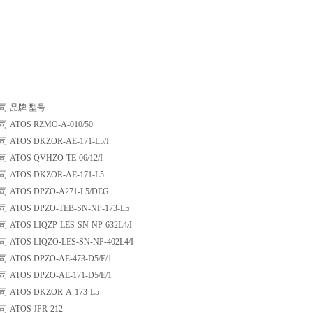
司 品牌 型号
ATOS RZMO-A-010/50
TOS DKZOR-AE-171-L5/I
TOS QVHZO-TE-06/12/I
ATOS DKZOR-AE-171-L5
ATOS DPZO-A271-L5/DEG
TOS DPZO-TEB-SN-NP-173-L5
TOS LIQZP-LES-SN-NP-632L4/I
TOS LIQZO-LES-SN-NP-402L4/I
TOS DPZO-AE-473-D5/E/1
TOS DPZO-AE-171-D5/E/1
ATOS DKZOR-A-173-L5
ATOS JPR-212