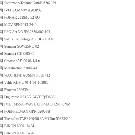
temmann-Technik GmbH 6262839
IVO GXMMW.A203P32
PONAR 2FRM5-32-6Q
MGV SPH1013-2440
SG Art.NO 5932Z50-002.103
ltus Technology AG DC-00 AX
Sommer SGW25NC-02
Sommer GD320S-C
eatec eAD.90.08.1/4 n
catraction 51661-4J
WACHENHAUSEN 3.83E+12
hle KDS 2/40-4-14 ,168082
hoenix 2866394
gitronic DS1 V2 24VDC(53608)
MET M550S-WAVE L10-MAC-3247-ONM
POEPPELMAN GPN 620U8B
ermibel TARP700/S0.35/EO Snr:55873/2.2
IKON 8000 16x24
IKON 8000 18x26