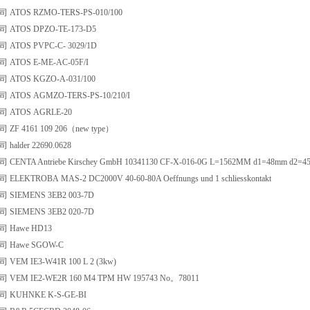
TOS RZMO-TERS-PS-010/100
ATOS DPZO-TE-173-D5
TOS PVPC-C- 3029/1D
TOS E-ME-AC-05F/I
ATOS KGZO-A-031/100
TOS AGMZO-TERS-PS-10/210/I
ATOS AGRLE-20
F 4161 109 206（new type）
alder 22690.0628
TA Antriebe Kirschey GmbH 10341130 CF-X-016-0G L=1562MM d1=48mm d2=45mm 14*3
EKTROBA MAS-2 DC2000V 40-60-80A Oeffnungs und 1 schliesskontakt
IEMENS 3EB2 003-7D
IEMENS 3EB2 020-7D
Hawe HD13
Hawe SGOW-C
EM IE3-W41R 100 L 2 (3kw)
EM IE2-WE2R 160 M4 TPM HW 195743 No。78011
KUHNKE K-S-GE-BI