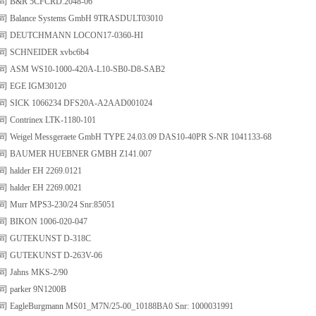
B&R 5CFCRD.2048-06
alance Systems GmbH 9TRASDULT03010
DEUTCHMANN LOCON17-0360-HI
SCHNEIDER xvbc6b4
SM WS10-1000-420A-L10-SB0-D8-SAB2
EGE IGM30120
ICK 1066234 DFS20A-A2AAD001024
ontrinex LTK-1180-101
igel Messgeraete GmbH TYPE 24.03.09 DAS10-40PR S-NR 1041133-68
BAUMER HUEBNER GMBH Z141.007
alder EH 2269.0121
alder EH 2269.0021
urr MPS3-230/24 Snr:85051
IKON 1006-020-047
GUTEKUNST D-318C
GUTEKUNST D-263V-06
ahns MKS-2/90
arker 9N1200B
gleBurgmann MS01_M7N/25-00_10188BA0 Snr: 1000031991