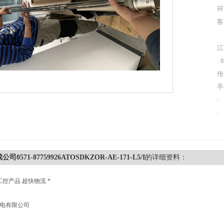
环
客
江
: 
传
手
:
:
司0571-87759926ATOSDKZOR-AE-171-L5/I
的详细资料：
工控产品 超快物流 *
机电有限公司