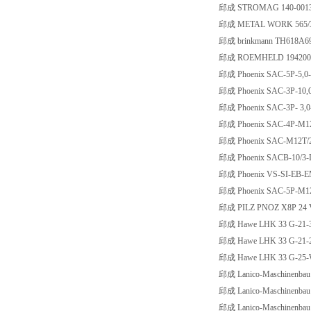
邱成 STROMAG 140-00133
邱成 METAL WORK 565/3 
邱成 brinkmann TH618A6
邱成 ROEMHELD 194200
邱成 Phoenix SAC-5P-5,0
邱成 Phoenix SAC-3P-10,0
邱成 Phoenix SAC-3P- 3,0
邱成 Phoenix SAC-4P-M12
邱成 Phoenix SAC-M12T/2
邱成 Phoenix SACB-10/3-
邱成 Phoenix VS-SI-EB-E
邱成 Phoenix SAC-5P-M12
邱成 PILZ PNOZ X8P 24 VD
邱成 Hawe LHK 33 G-21-3
邱成 Hawe LHK 33 G-21-2
邱成 Hawe LHK 33 G-25-W
邱成 Lanico-Maschinenbau
邱成 Lanico-Maschinenbau
邱成 Lanico-Maschinenbau