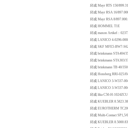
邱成 Mayr RTS 150/899.31
邱成 Mayr RSA 16/897.000
邱成 Mayr RSA 8/897.000.
邱成 HOMMEL T1E
邱成 maxon Artikel：0237
邱成 LANICO 4-0296-000
邱成 SKF MFE5-BW7-S6
邱成 brinkmann STA404/3
邱成 brinkmann STA303/3
邱成 brinkmann TB 40/350
邱成 Honsberg RRI-025
邱成 LANICO 3-W337-004A
邱成 LANICO 3-W337-004A
邱成 lika C50-H-1024ZCU
邱成 KUEBLER 8.5823.38
邱成 EUROTHERM TC2000/
邱成 Multi-Contact SP1,5/0
邱成 KUEBLER 8.5000.83