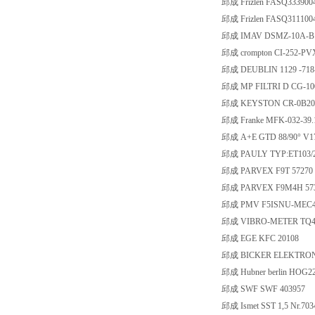
邱成 Frizlen FASQ3339004
邱成 Frizlen FASQ3111004
邱成 IMAV DSMZ-10A-B
邱成 crompton CI-252-P
邱成 DEUBLIN 1129 -718
邱成 MP FILTRI D CG-10
邱成 KEYSTON CR-0B201
邱成 Franke MFK-032-39.
邱成 A+E GTD 88/90° V1
邱成 PAULY TYP:ET103/200
邱成 PARVEX F9T 57270
邱成 PARVEX F9M4H 57
邱成 PMV F5ISNU-MEC4
邱成 VIBRO-METER TQ412 
邱成 EGE KFC 20108
邱成 BICKER ELEKTRONI
邱成 Hubner berlin HOG22
邱成 SWF SWF 403957
邱成 Ismet SST 1,5 Nr.703