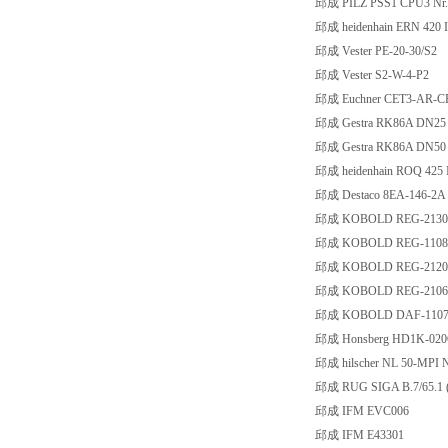
邱成 PILZ PSS1 CPU3 Nr.
邱成 heidenhain ERN 420
邱成 Vester PE-20-30/S2
邱成 Vester S2-W-4-P2
邱成 Euchner CET3-AR-C
邱成 Gestra RK86A DN25
邱成 Gestra RK86A DN50
邱成 heidenhain ROQ 425 
邱成 Destaco 8EA-146-2A
邱成 KOBOLD REG-213
邱成 KOBOLD REG-110
邱成 KOBOLD REG-212
邱成 KOBOLD REG-210
邱成 KOBOLD DAF-110
邱成 Honsberg HD1K-02
邱成 hilscher NL 50-MPI 
邱成 RUG SIGA B.7/65.1 
邱成 IFM EVC006
邱成 IFM E43301