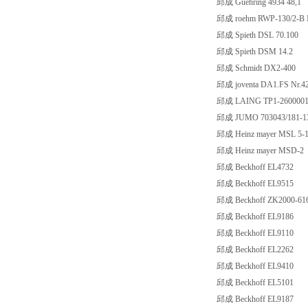
邱成 Guehring 4934 48,1
邱成 roehm RWP-130/2-B 
邱成 Spieth DSL 70.100
邱成 Spieth DSM 14.2
邱成 Schmidt DX2-400
邱成 joventa DA1.FS Nr.
邱成 LAING TP1-260000
邱成 JUMO 703043/181-13
邱成 Heinz mayer MSL 5-1
邱成 Heinz mayer MSD-2
邱成 Beckhoff EL4732
邱成 Beckhoff EL9515
邱成 Beckhoff ZK2000-61
邱成 Beckhoff EL9186
邱成 Beckhoff EL9110
邱成 Beckhoff EL2262
邱成 Beckhoff EL9410
邱成 Beckhoff EL5101
邱成 Beckhoff EL9187