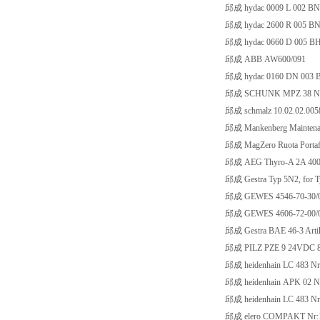
邱成 hydac 0009 L 002 BN
邱成 hydac 2600 R 005 BN
邱成 hydac 0660 D 005 B
邱成 ABB AW600/091
邱成 hydac 0160 DN 003
邱成 SCHUNK MPZ 38 Nr
邱成 schmalz 10.02.02.005
邱成 Mankenberg Maintenanc
邱成 MagZero Ruota Portafil
邱成 AEG Thyro-A 2A 400-
邱成 Gestra Typ 5N2, for 
邱成 GEWES 4546-70-30/0
邱成 GEWES 4606-72-00/0
邱成 Gestra BAE 46-3 Artik
邱成 PILZ PZE 9 24VDC 8n
邱成 heidenhain LC 483 Nr
邱成 heidenhain APK 02 N
邱成 heidenhain LC 483 Nr
邱成 elero COMPAKT Nr: