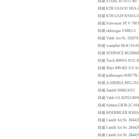
邱成 STAHL 8570/11-407
邱成 KTR GS24 92 SHA-G
邱成 KTR GS28 92SHA-
邱成 Schwarzer SP V 700 
邱成 elektrogas VMR3-5
邱成 Vahle Art-Nr. 10297
邱成 wampfler 08-K154-0
邱成 SFERNICE RO200SF
邱成 Turck BMWS 8151-8,
邱成 Mayr 899.002.21S Art
邱成 kollmorgen 6SM77K-
邱成 A-EBERLE REG-DA
邱成 Staubli N00624312
邱成 Vahle SA-KDS2/40/04
邱成 Settima GR38-2C-0
邱成 HOERBIGER R5016/0
邱成 Camfil Art.Nr. 28442
邱成 Camfil Art.Nr. 28442
邱成 Camfil Art.Nr. 28442