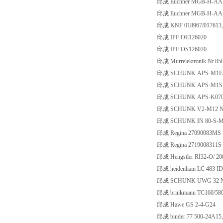
邱成 Euchner MGB-H-AA1
邱成 Euchner MGB-H-AA1
邱成 KNF 018967/017613
邱成 IPF OE126020
邱成 IPF OS126020
邱成 Murrelektronik Nr.85
邱成 SCHUNK APS-M1E N
邱成 SCHUNK APS-M1S N
邱成 SCHUNK APS-K0700
邱成 SCHUNK V2-M12 Nr
邱成 SCHUNK IN 80-S-M1
邱成 Regina 27090083MS Rol
邱成 Regina 2719008311S Ve
邱成 Hengstler RI32-O/ 2
邱成 heidenhain LC 483 I
邱成 SCHUNK UWG 32 Nr
邱成 brinkmann TC160/58
邱成 Hawe GS 2-4-G24
邱成 binder 77 500-24A15