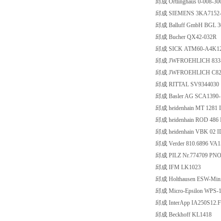
邱成 Ortlinghaus 0-008-30
邱成 SIEMENS 3KA7152
邱成 Balluff GmbH BGL 3
邱成 Bucher QX42-032R
邱成 SICK ATM60-A4K1
邱成 JWFROEHLICH 833-6
邱成 JWFROEHLICH C820-
邱成 RITTAL SV9344030
邱成 Basler AG SCA1390-1
邱成 heidenhain MT 1281
邱成 heidenhain ROD 486
邱成 heidenhain VBK 02 
邱成 Verder 810.6896 VA1
邱成 PILZ Nr.774709 PNO
邱成 IFM LK1023
邱成 Holthausen ESW-Mini
邱成 Micro-Epsilon WPS-
邱成 InterApp IA250S12.F
邱成 Beckhoff KL1418