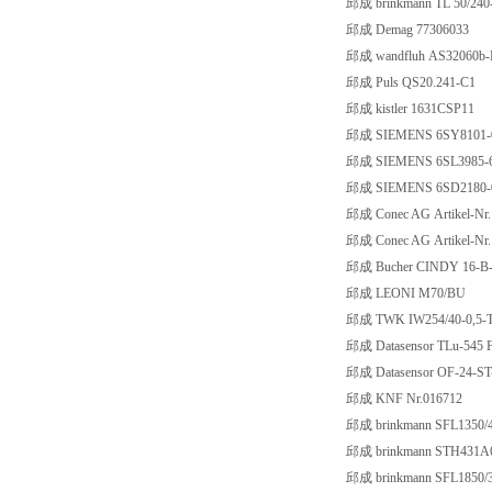
邱成 brinkmann TL 50/2
邱成 Demag 77306033
邱成 wandfluh AS32060b-
邱成 Puls QS20.241-C1
邱成 kistler 1631CSP11
邱成 SIEMENS 6SY8101-
邱成 SIEMENS 6SL3985-
邱成 SIEMENS 6SD2180
邱成 Conec AG Artikel-Nr.
邱成 Conec AG Artikel-Nr.
邱成 Bucher CINDY 16-B-
邱成 LEONI M70/BU
邱成 TWK IW254/40-0,5-
邱成 Datasensor TLu-545 
邱成 Datasensor OF-24-ST
邱成 KNF Nr.016712
邱成 brinkmann SFL1350
邱成 brinkmann STH431
邱成 brinkmann SFL1850