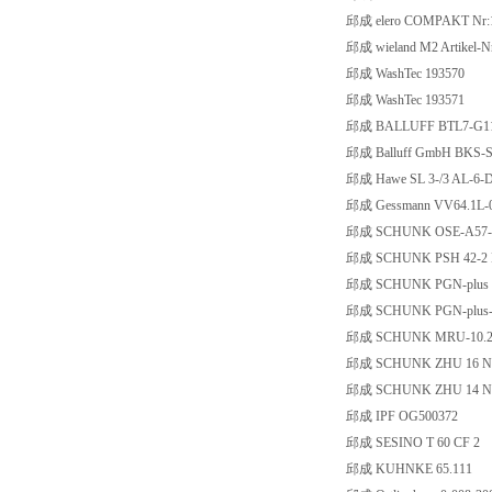
邱成 elero COMPAKT Nr:
邱成 wieland M2 Artikel-Nr
邱成 WashTec 193570
邱成 WashTec 193571
邱成 BALLUFF BTL7-G11
邱成 Balluff GmbH BKS-
邱成 Hawe SL 3-/3 AL-6-D
邱成 Gessmann VV64.1L-
邱成 SCHUNK OSE-A57-8-
邱成 SCHUNK PSH 42-2 N
邱成 SCHUNK PGN-plus 10
邱成 SCHUNK PGN-plus-2
邱成 SCHUNK MRU-10.2-E
邱成 SCHUNK ZHU 16 Nr
邱成 SCHUNK ZHU 14 Nr
邱成 IPF OG500372
邱成 SESINO T 60 CF 2
邱成 KUHNKE 65.111