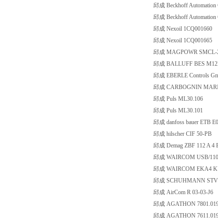
邱成 Beckhoff Automatio
邱成 Beckhoff Automatio
邱成 Nexoil 1CQ001660
邱成 Nexoil 1CQ001665
邱成 MAGPOWR SMCL-
邱成 BALLUFF BES M12
邱成 EBERLE Controls Gm
邱成 CARBOGNIN MARIO
邱成 Puls ML30.106
邱成 Puls ML30.101
邱成 danfoss bauer ETB 
邱成 hilscher CIF 50-PB
邱成 Demag ZBF 112 A 4 
邱成 WAIRCOM USB/110
邱成 WAIRCOM EKA4 K
邱成 SCHUHMANN STV
邱成 AirCom R 03-03-J6
邱成 AGATHON 7801.019
邱成 AGATHON 7611.019