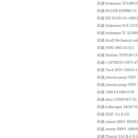
邱成 brinkmann TFS480/2
邱成 BAUER E008B8 GS 10
邱成 BEI H25D-SS-1000-
邱成 brinkmann SGL333/
邱成 brinkmann TC 63/440
邱成 Knoll Mechanical se
邱成 SNRI 4963-43-015
邱成 Huebner TDP0,09 LT
邱成 CAPTRON CHT3-47
邱成 Turck BI5U-EM18-
邱成 johnson-pump FREF 
邱成 johnson-pump FREF 
邱成 ABB ES2000-9740
邱成 elero COMPAKT Nr:
邱成 kollmorgen AKM73S
邱成 DEIF 212.8.220
邱成 zimmer MKS 3002K/
邱成 zimmer RBPS 1000/0
邱成 Phoenix SACB-4/ 8-L