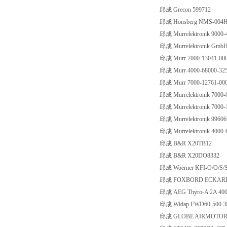
邱成 Grecon 599712
邱成 Honsberg NMS-004
邱成 Murrelektronik 9000-
邱成 Murrelektronik GmbH
邱成 Murr 7000-13041-00
邱成 Murr 4000-68000-32
邱成 Murr 7000-12761-00
邱成 Murrelektronik 7000-
邱成 Murrelektronik 7000-
邱成 Murrelektronik 99606
邱成 Murrelektronik 4000-
邱成 B&R X20TB12
邱成 B&R X20DO8332
邱成 Woerner KFI-O/O/S/S/
邱成 FOXBORD ECKARDT
邱成 AEG Thyro-A 2A 400
邱成 Widap FWD60-500 3
邱成 GLOBE AIRMOTORS 