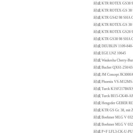
邱成 KTR ROTEX GS38 98 
邱成 KTR ROTEX-GS 38 98
邱成 KTR GS42 98 SHA GS 
邱成 KTR ROTEX-GS 38 98
邱成 KTR ROTEX GS28 98 
邱成 KTR GS38 98 SHA GS
邱成 DEUBLIN 1109-840-
邱成 EGE LNZ 10645
邱成 Waukesha Cherry-Burrel
邱成 Bucher QX61-250/43
邱成 JM Concept JK3000
邱成 Phoenix VS-M12MS-IP
邱成 Turck K1SF217B6XS
邱成 Turck BI15-CK40-AP
邱成 Hengstler GEBER RI3
邱成 KTR GS Gr. 38, mit Za
邱成 Boehmer MLG V 032
邱成 Boehmer MLG V 032
邱成 P+F LFL3-CK-U-PU