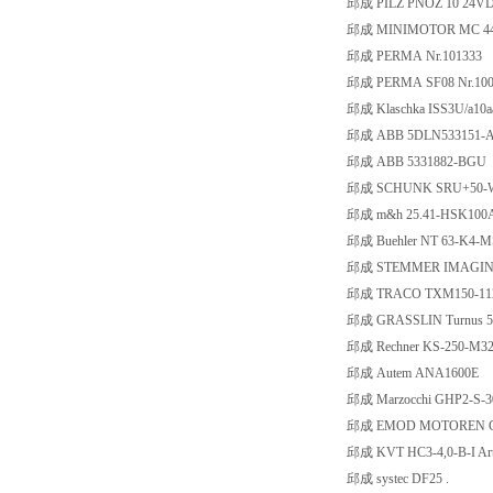
邱成 PILZ PNOZ 10 24VDC 
邱成 MINIMOTOR MC 440 
邱成 PERMA Nr.101333
邱成 PERMA SF08 Nr.100
邱成 Klaschka ISS3U/a10aa
邱成 ABB 5DLN533151-
邱成 ABB 5331882-BGU
邱成 SCHUNK SRU+50-W-1
邱成 m&h 25.41-HSK100
邱成 Buehler NT 63-K4-M
邱成 STEMMER IMAGING 
邱成 TRACO TXM150-11
邱成 GRASSLIN Turnus 501 
邱成 Rechner KS-250-M3
邱成 Autem ANA1600E
邱成 Marzocchi GHP2-S-3
邱成 EMOD MOTOREN Gmb
邱成 KVT HC3-4,0-B-I Arti
邱成 systec DF25 .