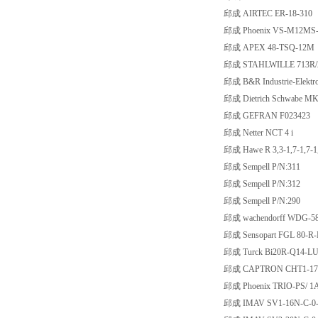
邱成 AIRTEC ER-18-310
邱成 Phoenix VS-M12MS-IP
邱成 APEX 48-TSQ-12M
邱成 STAHLWILLE 713R/
邱成 B&R Industrie-Elekt
邱成 Dietrich Schwabe M
邱成 GEFRAN F023423
邱成 Netter NCT 4 i
邱成 Hawe R 3,3-1,7-1,7-1,
邱成 Sempell P/N:311
邱成 Sempell P/N:312
邱成 Sempell P/N:290
邱成 wachendorff WDG-58
邱成 Sensopart FGL 80-R
邱成 Turck Bi20R-Q14-LU
邱成 CAPTRON CHT1-17
邱成 Phoenix TRIO-PS/ 1A
邱成 IMAV SV1-16N-C-0