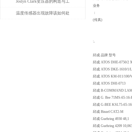
维护保养与易损件更换周期
位移测量和主轴控制
Joslyn Clark变压器的构造与工
业务
作原理
：
温度传感器出现故障该如何处
(传真)
理
:,
邱成 品牌 型号
邱成 ATOS DHE-0750/2 
邱成 ATOS DKE-1610/1/
邱成 ATOS KM-011/100/
邱成 ATOS DHI-0713
邱成 B-COMMAND LAM
邱成 G. Bee 71MS-65-16-
邱成 G-BEE KSL75-65-16
邱成 Binzel CAT2-M
邱成 Guehring 4930 48,1
邱成 Guehring 4209 10,06