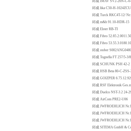
邱成 IMAV SV2-20N-C-0
邱成 lika C50-H-1024ZCU
邱成 Turck RKC4T-12/ Nr.
邱成 m&h 91.10-HDR-15
邱成 Elster RB-TI
邱成 Fibro 52.85.2.0011.50
邱成 Fibro 53.55.3.0180.10
邱成 stober S002ANG04
邱成 Tognella FT 257/5-3/8
邱成 SCHUNK PSH 42-2 N
邱成 HSB Beta 80-C-ZSS-
邱成 GOIZPER 6.75.12.92
邱成 RSF Elektronik Ges.
邱成 Duelco NST-3.2 24-
邱成 AirCom PRE2-U06
邱成 JWFROEHLICH Nr.1
邱成 JWFROEHLICH Nr.1
邱成 JWFROEHLICH Nr.1
邱成 SITEMA GmbH & Co 