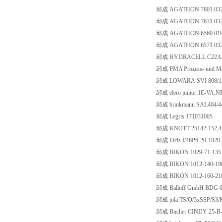
邱成 AGATHON 7801.032
邱成 AGATHON 7631.032
邱成 AGATHON 6560.019
邱成 AGATHON 6571.032
邱成 HYDRACELL C22A
邱成 PMA Prozess- und Ma
邱成 LOWARA SVI 808/12 
邱成 elero junior 1E-VA,N
邱成 brinkmann SAL404/4
邱成 Legris 171031005
邱成 KNOTT 25142-152,4
邱成 Elcis I/46P6-20-182
邱成 BIKON 1029-71-135
邱成 BIKON 1012-140-19
邱成 BIKON 1012-160-21
邱成 Balluff GmbH BDG 6
邱成 jola TS/O/3xSSP/S3/
邱成 Bucher CINDY 25-B-