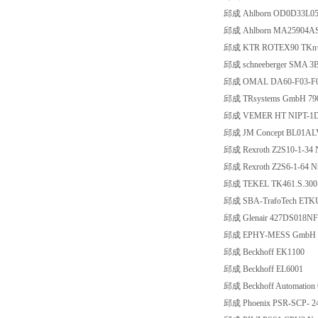
邱成 Ahlborn OD0D33L0
邱成 Ahlborn MA25904A
邱成 KTR ROTEX90 TKn=3
邱成 schneeberger SMA 
邱成 OMAL DA60-F03-F0
邱成 TRsystems GmbH 790
邱成 VEMER HT NIPT-1
邱成 JM Concept BL01AL
邱成 Rexroth Z2S10-1-34 
邱成 Rexroth Z2S6-1-64 N
邱成 TEKEL TK461.S.300.1
邱成 SBA-TrafoTech ETKU 2
邱成 Glenair 427DS018NF
邱成 EPHY-MESS GmbH 9
邱成 Beckhoff EK1100
邱成 Beckhoff EL6001
邱成 Beckhoff Automatio
邱成 Phoenix PSR-SCP- 2