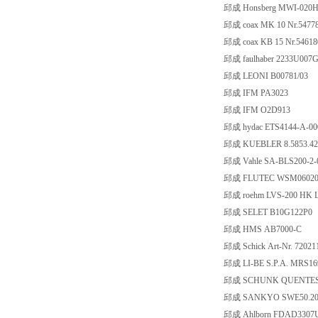
邱成 Honsberg MWI-020
邱成 coax MK 10 Nr.5477
邱成 coax KB 15 Nr.54618
邱成 faulhaber 2233U007
邱成 LEONI B00781/03
邱成 IFM PA3023
邱成 IFM O2D913
邱成 hydac ETS4144-A-0
邱成 KUEBLER 8.5853.42
邱成 Vahle SA-BLS200-2-0
邱成 FLUTEC WSM06020W
邱成 roehm LVS-200 HK 
邱成 SELET B10G122P0
邱成 HMS AB7000-C
邱成 Schick Art-Nr. 72021
邱成 LI-BE S.P.A. MRS16
邱成 SCHUNK QUENTES 5
邱成 SANKYO SWE50.20
邱成 Ahlborn FDAD3307