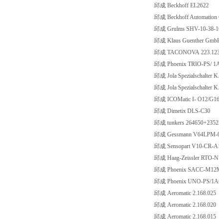
邱成 Beckhoff EL2622
邱成 Beckhoff Automatio
邱成 Grulms SHV-10-38-
邱成 Klaus Guenther Gmb
邱成 TACONOVA 223.123
邱成 Phoenix TRIO-PS/ 1A
邱成 Jola Spezialschalter 
邱成 Jola Spezialschalter 
邱成 ICOMatic I- O12/G1
邱成 Dimetix DLS-C30
邱成 tunkers 264650+2352
邱成 Gessmann V64LPM-0
邱成 Sensopart V10-CR-A1
邱成 Haag-Zeissler RTO-N
邱成 Phoenix SACC-M12M
邱成 Phoenix UNO-PS/1AC
邱成 Aeromatic 2.168.025
邱成 Aeromatic 2.168.020
邱成 Aeromatic 2.168.015