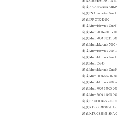
邱成 Contrinex DW-AD-5
邱成 Ari-Armaturen ARI-P
邱成 PS Automation GmbH
邱成 IPF OTQ40100
邱成 Murrelektronik GmbH
邱成 Murr 7000-78091-00
邱成 Murr 7000-78211-00
邱成 Murrelektronik 7000-
邱成 Murrelektronik 7000-
邱成 Murrelektronik GmbH
邱成 Murr 55345
邱成 Murrelektronik GmbH
邱成 Murr 8000-88400-00
邱成 Murrelektronik 9000-
邱成 Murr 7000-14005-00
邱成 Murr 7000-14025-00
邱成 BAUER BG50-11/DH
邱成 KTR GS48 98 SHA GS 
邱成 KTR GS38 98 SHA GS