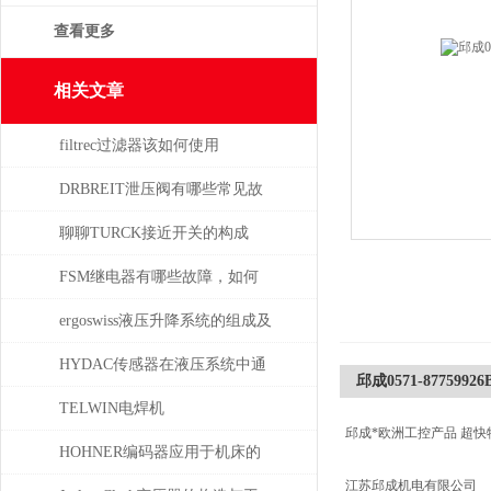
查看更多
相关文章
filtrec过滤器该如何使用
DRBREIT泄压阀有哪些常见故
障
聊聊TURCK接近开关的构成
FSM继电器有哪些故障，如何
解决
ergoswiss液压升降系统的组成及
其作用
HYDAC传感器在液压系统中通
邱成0571-8775992
常承担哪些具体任务？
TELWIN电焊机
邱成*欧洲工控产品 超快
DIGITALCARSPOTTER5500的
HOHNER编码器应用于机床的
江苏邱成机电有限公司