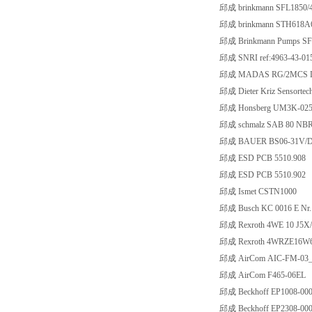
邱成 brinkmann SFL1850
邱成 brinkmann STH618
邱成 Brinkmann Pumps SF
邱成 SNRI ref:4963-43-01
邱成 MADAS RG/2MCS D
邱成 Dieter Kriz Sensorte
邱成 Honsberg UM3K-02
邱成 schmalz SAB 80 NBR
邱成 BAUER BS06-31V/DW
邱成 ESD PCB 5510.908
邱成 ESD PCB 5510.902
邱成 Ismet CSTN1000
邱成 Busch KC 0016 E Nr.
邱成 Rexroth 4WE 10 J5
邱成 Rexroth 4WRZE16W6
邱成 AirCom AIC-FM-03_
邱成 AirCom F465-06EL
邱成 Beckhoff EP1008-00
邱成 Beckhoff EP2308-00