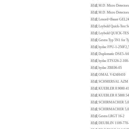
邱成 M.D. Micro Detectors
邱成 M.D. Micro Detectors
邱成 Lenord+Bauer GEL2
邱成 Leybold Quick-Test Sn
邱成 Leybold QUICK-TEST
邱成 Gestra Typ 5N1 for T
邱成 hydac FPU-1-250F2
邱成 Duplomatic DSE5-A
邱成 hydac ETS326-2-100-
邱成 hydac ZBE06-05
邱成 OMAL V424H410
邱成 SCHMERSAL AZM 16
邱成 KUEBLER 8.9080.41
邱成 KUEBLER 8.5888.54
邱成 SCHIRMACHER 5,0x0,
邱成 SCHIRMACHER 5,0x0,2
邱成 Gestra LRGT 16-2
邱成 DEUBLIN 1109-770-