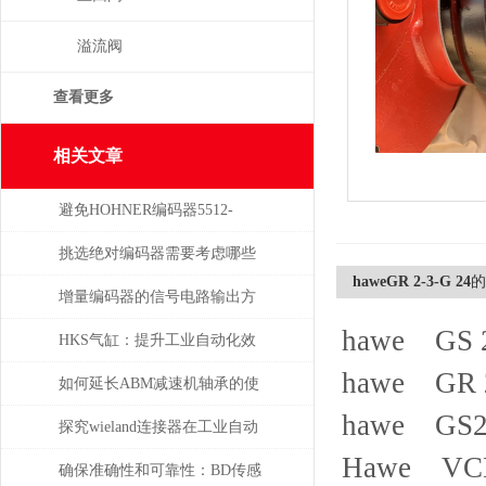
溢流阀
查看更多
相关文章
避免HOHNER编码器5512-
05FR-0800损坏的5个常见操作
挑选绝对编码器需要考虑哪些
haweGR 2-3-G 24
的
误区
问题
增量编码器的信号电路输出方
hawe GS 2
式
HKS气缸：提升工业自动化效
hawe GR 
率的关键组件
如何延长ABM减速机轴承的使
hawe GS2
用寿命
探究wieland连接器在工业自动
Hawe VCH0
化系统中的即插即用与应用优
确保准确性和可靠性：BD传感