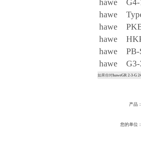
hawe G4
hawe Ty
hawe PKB
hawe HKF
hawe PB-
hawe G3-3
如果你对
haweGR 2-3-G 2
产品
您的单位