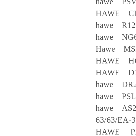
hawe PSV 
HAWE CDK
hawe R12
hawe NG
Hawe MSM 
HAWE HC
HAWE D3
hawe DR2
hawe PSL-5
hawe AS260
63/63/EA-3
HAWE PZ