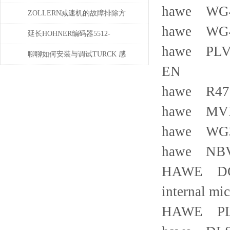
hawe WG4
势
器使用必读指南
ZOLLERN减速机的故障排除方
hawe WG4
法有哪些
延长HOHNER编码器5512-
hawe PL
05FR-0800使用寿命的保养秘诀
聊聊如何安装与调试TURCK 感
EN
应开关
hawe R4
hawe MVP
hawe WG3
hawe NBVP
HAWE DG1R
internal mi
HAWE PLVC