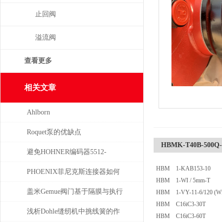
止回阀
溢流阀
查看更多
相关文章
Ahlborn
Roquet泵的优缺点
HBMK-T40B-500Q-
避免HOHNER编码器5512-
HBM 1-KAB153-10
05FR-0800损坏的5个常见操作
PHOENIX菲尼克斯连接器如何
HBM 1-WI / 5mm-T
误区
保证数据的安全性
盖米Gemue阀门基于隔膜与执行
HBM 1-VY-11-6/120 (Wi
HBM C16iC3-30T
器技术的精密流体隔离控制原
浅析Dohle缝纫机中挑线簧的作
HBM C16iC3-60T