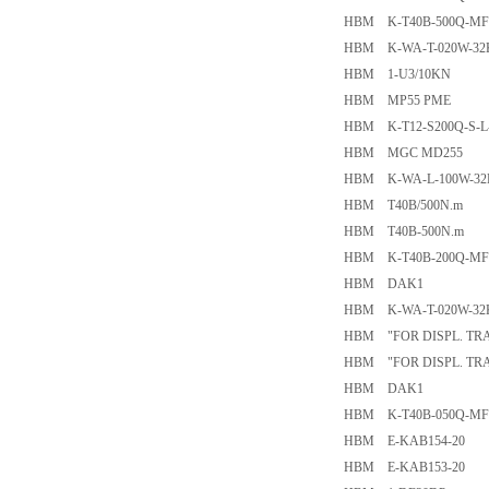
HBM K-T40B-500Q-MF-
HBM K-WA-T-020W-32K
HBM 1-U3/10KN
HBM MP55 PME
HBM K-T12-S200Q-S-L-
HBM MGC MD255
HBM K-WA-L-100W-32K
HBM T40B/500N.m
HBM T40B-500N.m
HBM K-T40B-200Q-MF-
HBM DAK1
HBM K-WA-T-020W-32K
HBM "FOR DISPL. TRA
HBM "FOR DISPL. TRAN
HBM DAK1
HBM K-T40B-050Q-MF-
HBM E-KAB154-20
HBM E-KAB153-20