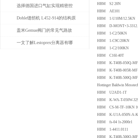
HBM S2 20N
理详解
用
选择德国进口气缸实现精密控
HBM AE101
制和动力传输
Dohle缝纫机 L452-914的结构原
HBM 1-U10M/12.5KN
HBM D-MONT+3-3312.
理分析
盖米Gemue阀门的常见气路故
HBM 1-C2/50KN
HBM 1-C9C/20KN
障、执行器不动作问题排查与
一文了解Lestoprex分离器有哪
HBM 1-C2/100KN
密封件更换步骤
些知识
HBM C16I-40T
HBM K-T40B-050Q-MF-
HBM K-T40B-005R-MF-
HBM K-T40B-500Q-MF-
Hottinger Baldwin Mess
HBM U2AD1-1T
HBM K-WA-T-050W-32S-
HBM CS-M-TF-10KN 1
HBM K-U1A-050N-A-K 
HBM fs-04 1t-2000r1
HBM 1-4411.0111
HBM K-T40B-500Q-MF-