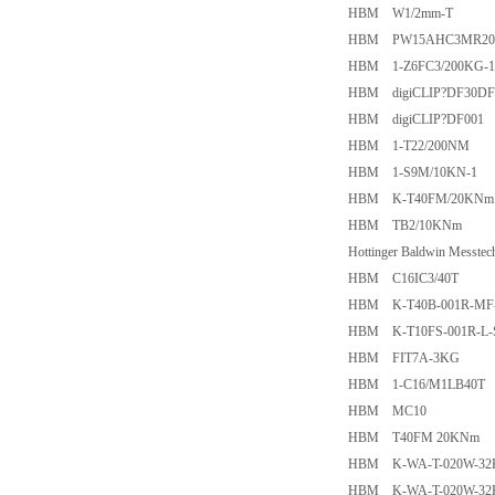
HBM W1/2mm-T
HBM PW15AHC3MR20
HBM 1-Z6FC3/200KG-1
HBM digiCLIP?DF30DF
HBM digiCLIP?DF001
HBM 1-T22/200NM
HBM 1-S9M/10KN-1
HBM K-T40FM/20KNm
HBM TB2/10KNm
Hottinger Baldwin Messt
HBM C16IC3/40T
HBM K-T40B-001R-MF-
HBM K-T10FS-001R-L-S
HBM FIT7A-3KG
HBM 1-C16/M1LB40T
HBM MC10
HBM T40FM 20KNm
HBM K-WA-T-020W-32K-K
HBM K-WA-T-020W-32K-K