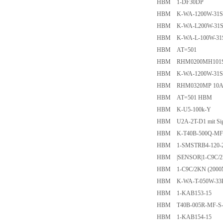
HBM 1-DF30DP
HBM K-WA-1200W-31S-S
HBM K-WA-L200W-31S-
HBM K-WA-L-100W-31S-
HBM AT=501
HBM RHM0200MH101SI
HBM K-WA-1200W-31S-S2
HBM RHM0320MP 10AS
HBM AT=501 HBM
HBM K-U5-100k-Y
HBM U2A-2T-D1 mit Signa
HBM K-T40B-500Q-MF-
HBM 1-SMSTRB4-120-
HBM |SENSOR|1-C9C/2K
HBM 1-C9C/2KN (2000N
HBM K-WA-T-050W-33K
HBM 1-KAB153-15
HBM T40B-005R-MF-S-
HBM 1-KAB154-15