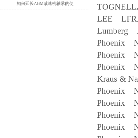
如何延长ABM减速机轴承的使
TOGNELLA
用寿命
LEE LFRA
Lumberg 
Phoenix N
Phoenix N
Phoenix N
Kraus & N
Phoenix N
Phoenix N
Phoenix N
Phoenix N