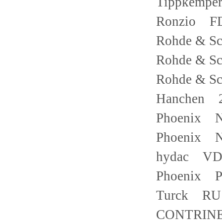
Tippkempe
Ronzio FD
Rohde & S
Rohde & 
Rohde & 
Hanchen 
Phoenix N
Phoenix N
hydac VD 
Phoenix P
Turck RU1
CONTRINE