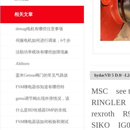
相关文章
demag电机有哪些注意事项
伺服电机如何进行调速，6个步
骤轻松解决！
法勒功率模块有哪些故障现象
需要检查
Ahlborn
盖米Gemue阀门的常见气路故
hydacVD 5 D.0/ -L
障、执行器不动作问题排查与
FSM继电器你知道有哪些特
MSC see th
密封件更换步骤
点？
gemu调节阀出现外泄情况，该
RINGLER R
如何处理
什么是BD传感器DMP的非线
rexroth R
性，怎么产生的？
FSM继电器该如何检验和测试
SIKO IG0