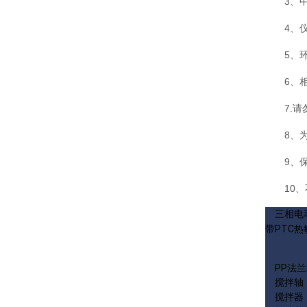
3、
4、
5、
6、
7.
8、
9、保
10
三相电
带
PTC
热
PP法
搅拌轴
搅拌器