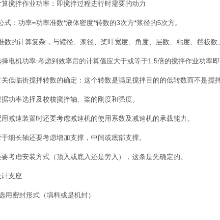
计算搅拌作业功率：即搅拌过程进行时需要的动力
公式：功率=功率准数*液体密度*转数的3次方*浆径的5次方。
准数的计算复杂，与罐径、浆径、桨叶宽度、角度、层数、粘度、挡板数
选择电机功率:考虑到效率后的计算值应大于或等于1.5倍的搅拌作业功率
有关低临街搅拌转数的确定：这个转数是满足搅拌目的的低转数而不是搅
根据功率选择及校核搅拌轴、桨的刚度和强度。
配用减速装置时还要考虑减速机的使用系数及减速机的承载能力。
对于细长轴还要考虑增加支撑，中间或底部支撑。
还要考虑安装方式（顶入或底入还是旁入），这条是先确定的。
设计支座
、选用密封形式（填料或是机封）