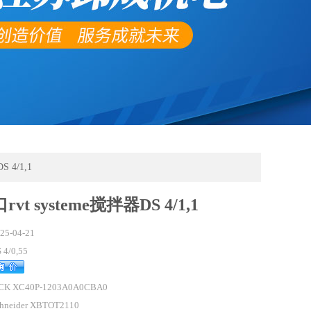
 4/1,1
vt systeme搅拌器DS 4/1,1
25-04-21
 4/0,55
ICK XC40P-1203A0A0CBA0
hneider XBTOT2110