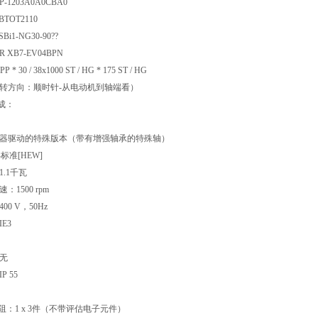
40P-1203A0A0CBA0
r XBTOT2110
-SBi1-NG30-90??
R XB7-EV04BPN
* PP * 30 / 38x1000 ST / HG * 175 ST / HG
转方向：顺时针-从电动机到轴端看）
组成：
器驱动的特殊版本（带有增强轴承的特殊轴）
标准[HEW]
.1千瓦
1500 rpm
0 V，50Hz
E3
无
 55
阻：1 x 3件（不带评估电子元件）