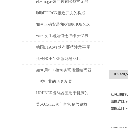
elektrogas燃气阀有哪些常见的
故障和问题
聊聊TURCK接近开关的构成
如何正确安装和拆卸PHOENIX
菲尼克斯连接器？
vatec发生器如何进行维护保养
德国ETAS模块有哪些注意事项
延长HOHNER编码器5512-
05FR-0800使用寿命的保养秘诀
如何用PLC控制实现增量编码器
DS 4/0
的定位功能？
工控行业的历史发展
HOHNER编码器应用于机床的
江苏邱成机
德国进口rvt 
位移测量和主轴控制
盖米Gemue阀门的常见气路故
德国进口rvt 
障、执行器不动作问题排查与
密封件更换步骤