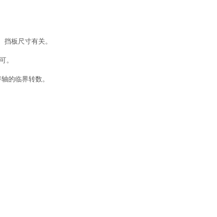
、挡板尺寸有关。
即可。
拌轴的临界转数。