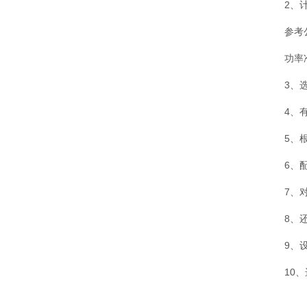
2、
参考
功率
3、
4、
5、
6、
7、
8、
9、
10