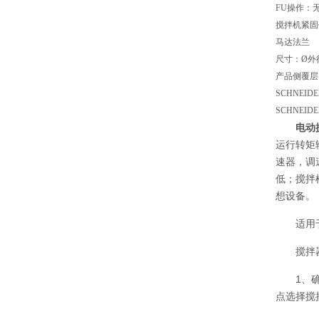
FU操作：
搅拌机紧固
马达法兰
尺寸：Ø外径
产品侧覆
SCHNEI
SCHNEIDE
电动
运行转矩
速器，调
低；搅拌
想设备。
适用
搅拌
1、
点选择搅