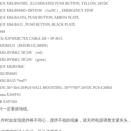
UE XB4-BW35B5 , ILLUMINATED PUSH BUTTON, YELLOW, 24VDC
QUE XB4-BS9445+ZBY8330 （1xxNC）, EMERGENCY STOP
QUE XB4-BA3351, PUSH BUTTON, ARROW PLATE
UE XB4-BA21 , PUSH BUTTON, BLACK PLATE
S 8444
 XB32-X2P3IXBC7XX CABLE 2M + SP-M15
que XB2MA31（RED/BLUE,30MM）
ue XB2-BVB4LC DC24V （red）
ue XB2-BVB4LC DC24V （green）
IQUE XB2BVB4C
u XB2-BS8445
e XB2-BA35 ??red??
I/N/-50/+50/4-20/PG9 WALL MOUNTING -50????50?? 24VDC PG9.4 20MA
Italsmea XAWFS3
R XAP1501
时一定要接地线。
工作时如发现搅拌棒不同心，搅拌不稳的现象，请关闭电源调整支紧夹头