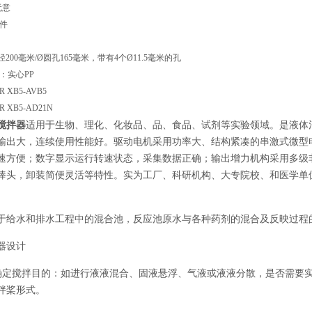
无意
件
200毫米/Ø圆孔165毫米，带有4个Ø11.5毫米的孔
层：实心PP
DER XB5-AVB5
R XB5-AD21N
搅拌器
适用于生物、理化、化妆品、品、食品、试剂等实验领域。是液体
输出大，连续使用性能好。驱动电机采用功率大、结构紧凑的串激式微型
速方便；数字显示运行转速状态，采集数据正确；输出增力机构采用多级
棒头，卸装简便灵活等特性。实为工厂、科研机构、大专院校、和医学单
于给水和排水工程中的混合池，反应池原水与各种药剂的混合及反映过程
器设计
确定搅拌目的：如进行液液混合、固液悬浮、气液或液液分散，是否需要
拌桨形式。