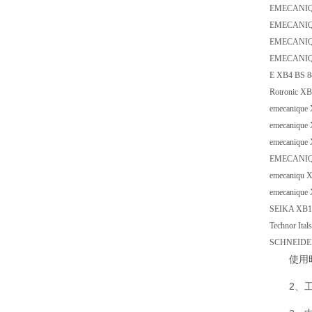
EMECANIQ
EMECANI
EMECANI
EMECANIQ
E XB4 B
Rotronic
emecani
emecaniq
emecaniq
EMECAN
emecaniq
emecaniqu
SEIKA XB1
Technor 
SCHNEIDE
使用
2、