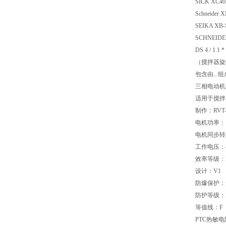
SICK XC
Schneide
SEIKA XB
SCHNEIDE
DS 4 / 1.1 
（搅拌器旋
包含由...
三相电动机
适用于搅拌
制作：RVT-
电机功率：1
电机同步转速：
工作电压：40
效率等级：I
设计：V1
防爆保护：
防护等级：IP
等值线：F
PTC热敏电