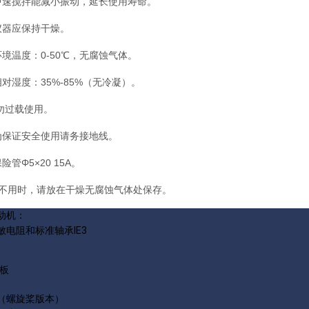
中速搅拌能减小振动，延长使用寿命。
仪器应保持干燥。
环境温度：0-50℃，无腐蚀气体。
相对湿度：35%-85%（无冷凝）。
请勿过载使用。
为保证安全使用请务接地线。
险管Φ5×20 15A。
、不用时，请放在干燥无腐蚀气体处保存。
动机：
敏电阻
和
标准
轴承
IE3
兰板
（螺旋桨版本）