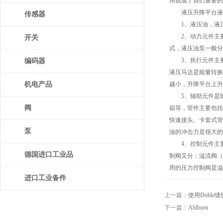
用就成了我们重要的主
液压升降平台液压
传感器
1、液压油，液压
2、动力元件主要
开关
式，液压油泵一般分
3、执行元件主要
编码器
液压马达是能量转换
机电产品
越小，升降平台上升
5、辅助元件是除
阀
箱等，管件主要包括
快速接头、卡套式管
泵
油的冲击力是很大的
4、控制元件主要
德国进口工业品
制阀又分：溢流阀（
用的压力控制阀是溢
进口工业备件
上一篇：
使用Dohle
下一篇：
Ahlborn