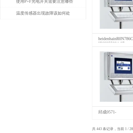
使用P+F光电开关需要注意哪些
问题？
温度传感器出现故障该如何处
理
heidenhainR0N786C
ID??355884-07
邱成0571-
87759926Honeywell
&a
共 443 条记录，当前 1 /