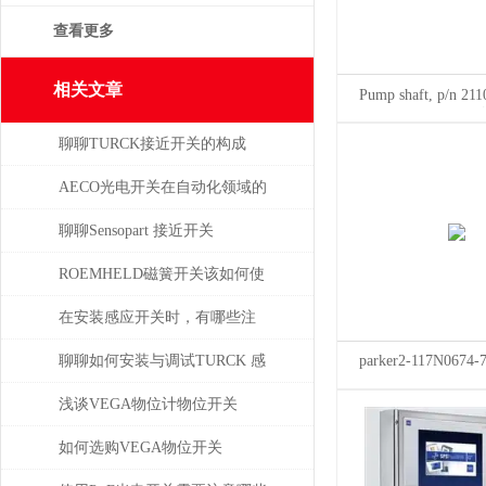
查看更多
相关文章
Pump shaft, p/n
口pompegarbarino
聊聊TURCK接近开关的构成
AECO光电开关在自动化领域的
与应用
聊聊Sensopart 接近开关
ROEMHELD磁簧开关该如何使
干簧吸合？
在安装感应开关时，有哪些注
意事项？
聊聊如何安装与调试TURCK 感
parker2-117N0674-
应开关
浅谈VEGA物位计物位开关
如何选购VEGA物位开关