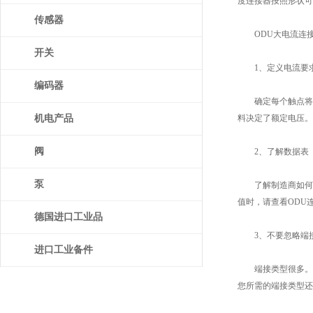
度连接器按照形状可
传感器
ODU大电流连接
开关
1、定义电流要
编码器
确定每个触点将要
机电产品
料决定了额定电压。
阀
2、了解数据表
泵
了解制造商如何其
值时，请查看ODU
德国进口工业品
3、不要忽略端
进口工业备件
端接类型很多。有
您所需的端接类型还