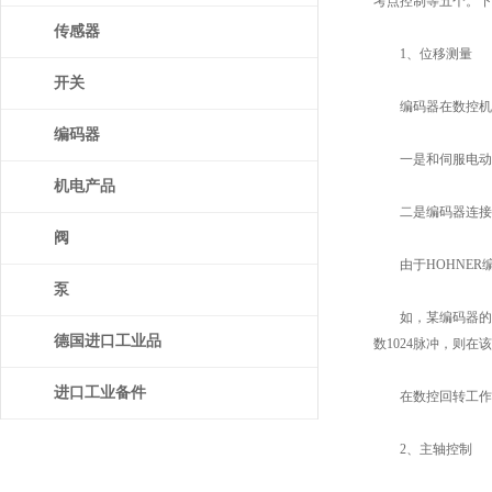
考点控制等五个。下
传感器
1、位移测量
开关
编码器在数控机床
编码器
一是和伺服电动机
机电产品
二是编码器连接在
阀
由于HOHNER
泵
如，某编码器的伺服
德国进口工业品
数1024脉冲，则在该
进口工业备件
在数控回转工作台
2、主轴控制