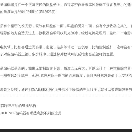
码器是在一个很薄很轻的圆盘子上，通过紧密仪器来腐蚀雕刻了很多条细小的缝，相当
角度差是360/1024度=0.3515625度。
有个精密的发光源，安装在码盘的一面，码盘的另外一面，会有个接收器之类的，使
缝隙的地方会透光过去，接收器会瞬间收到光脉冲，经过电路处理后，输出一个电脉冲
机轴，比如会通过同步带，齿轮，链条等带动一些负载，比如控制丝杆，这样会有个
了对应编码器上输出多少脉冲，通过脉冲数就可以反推出当前丝杆的位置。
编码器是圆的，如果无限制旋转下去，角度会无穷大，所以设计了一种增量编码器，转
一圈有1024个脉冲，AB相脉冲对应一圈内的圆周角度，而且两种脉冲是处于正交状
是正反转，通过判断AB相脉冲的上升沿和下降沿的先后顺序，就可以知道编码器当
：
聊聊液压缸的组成结构
：
HOHNER编码器有哪些意想不到的应用