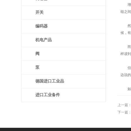
增量编
组之间的
开关
然后
编码器
候，有
机电产品
而电
阀
样读到
泵
但是
边说的
德国进口工业品
如果
进口工业备件
上一篇
下一篇