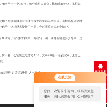
于把一个360度，细分成很多等分，比如成1024组，这样每
用了光敏电阻这些元件加放大和整形电路组成，这样码盘转动时
信号，这样码盘旋转了一周，会对应输出1024个脉冲。
所谓电子齿轮比的关系，电机转一圈，丝杆会前进多少毫米，这
一圈，会输出三组信号ABZ，其中AB是一样的脉冲，比如上
态的。
在线客服
前是顺时针还是逆时针方向旋转的。
在线交流
联系方式
返回
您好！欢迎前来咨询，很高兴为您
服务，请问您要咨询什么问题呢？
二维码