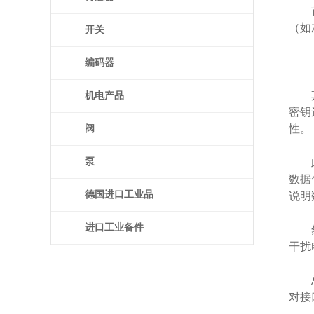
首先
（如
开关
编码器
其次
机电产品
密钥
性。
阀
泵
此外
数据
德国进口工业品
说明
进口工业备件
然后
干扰
总之
对接