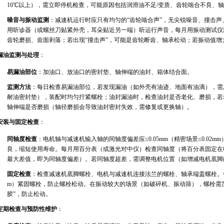
10℃以上），需立即停机检查，可能原因包括润滑油不足/变质、齿轮啮合不良、
噪音与振动监测
：减速机运行时应只有均匀的“齿轮啮合声”，无尖锐噪音、撞击声、摩擦声
用听诊器（或螺丝刀贴紧外壳，耳朵贴近另一端）听运行声音，每月用振动测试仪
齿轮磨损、齿面剥落；若出现“撞击声”，可能是齿轮断齿、轴承松动；若振动值
漏油监测与处理
：
易漏油部位
：加油口、放油口的密封垫、轴伸端的油封、箱体结合面。
监测方法
：每日检查易漏油部位，若发现漏油（如外壳有油迹、地面有油滴），需
耐油密封垫），装配时均匀拧紧螺栓；油封漏油时，检查油封是否老化、磨损，若
轴伸端是否磨损（轴径磨损会导致油封密封失效，需修复或更换轴）。
安装与固定检查
：
同轴度检查
：电机轴与减速机输入轴的同轴度偏差应≤0.05mm（精密场景≤0.0
良，缩短使用寿命。每月用百分表（或激光对中仪）检查同轴度（将百分表固定在
最大差值，即为同轴度偏差）。若同轴度超差，需调整电机位置（如增减电机底脚
固定检查
：检查减速机底脚螺栓、电机与减速机连接法兰的螺栓、轴承端盖螺栓。每月
m）紧固螺栓，防止螺栓松动。在振动较大的场景（如破碎机、振动筛），螺栓需加
胶”，防止松动。
定期检查与预防性维护
：