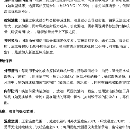
选择合适的润滑油
：根据工况选择适配的润滑油型号。高速轻载场景（如自动化输送设备
（如重型机床）选择高粘度润滑油（如ISO VG 100-220）；
恶劣
温度场景中，低温
高温抗氧润滑油。
控制油量
：油量过多或过少均会损害减速机。油量过少会导致齿轮、轴承无法充分
增大，发热加剧，同时导致油封压力过高，引发漏油。需参照说明书标注的“油标刻度”或
量（建议每周1次），确保油量处于上下限之间。
按时换油
：润滑油长期使用后会出现老化变质，需按周期更换。恶劣工况（每天运行16
时，后续每1000-1500小时换油1次。换油前需运转减速机10-15分钟，排空旧
空），最后加入新油至标准刻度。
清洁保养
：
外部清洁
：每周用干燥的软布擦拭减速机外壳，清除表面粉尘、油污，避免用水或
散热片（若有），用压缩空气（压力≤0.3MPa）吹除堆积的粉尘，确保散热通
环境中，需为减速机加装“防护罩”（如防尘罩、防水罩），同时在轴伸端加装“防
内部防污
：换油前需清洁加油口、放油口周围的油污、粉尘，使用清洁的加油工具
速机（如更换轴承、齿轮）需在清洁的环境中操作（如铺设干净的防尘布），零件
配。
温度、噪音与振动监测
：
温度监测
：正常温度范围下，减速机运行时外壳温度应≤60℃（环境温度25℃时）
烫手无法持续触摸，说明温度超60℃；每周用红外测温仪测量轴承端、齿轮箱中部