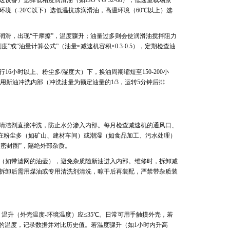
）选择低粘度润滑油（如ISO VG 32-68）；低速重载场景
环境（-20℃以下）选低温抗冻润滑油，高温环境（60℃以上）选
润滑，出现“干摩擦”，温度骤升；油量过多则会使润滑油搅拌阻力
“油量计算公式”（油量≈减速机容积×0.3-0.5），定期检查油
小时以上、粉尘多/湿度大）下，换油周期缩短至150-200小
油后，用新油冲洗内部（冲洗油量为额定油量的1/3，运转5分钟后排
清洁剂直接冲洗，防止水分渗入内部。每月检查减速机的通风口、
畅。在粉尘多（如矿山、建材车间）或潮湿（如食品加工、污水处理）
尘密封圈”，隔绝外部杂质。
（如带滤网的油壶），避免杂质随新油进入内部。维修时，拆卸减
拆卸后需用煤油或专用清洗剂清洗，晾干后再装配，严禁带杂质装
，温升（外壳温度-环境温度）应≤35℃。日常可用手触摸外壳，若
的温度，记录数据并对比历史值。若温度骤升（如1小时内升高