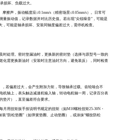
轴承损坏、负载过大。
，振动幅度应≤0.1mm/s（精密场景≤0.05mm/s）。日常可
测量振动值，记录数据并对比历史值。若出现“尖锐噪音”，可能是
增大，可能是轴承损坏、安装同轴度偏差过大，需停机检查。
及时处理。密封垫漏油时，更换新的密封垫（选择与原型号一致的
老化需更换新油封（安装时注意油封方向，避免装反），同时检查
2mm），若偏差过大，会产生附加力矩，导致轴承过载、齿轮啮合不
电机轴上，表头触达减速机输入轴，转动电机轴一周，记录百分表
的垫片），直至偏差符合要求。
用扭矩扳手按说明书规定的扭矩（如M10螺栓扭矩25-30N・
装“防松垫圈”（如弹簧垫圈、止动垫圈），或涂抹“螺纹防松