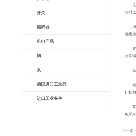
这种
相对位
开关
增量编
编码器
确定旋
机电产品
在增量
阀
光学编
泵
光盘
德国进口工业品
索引或
门控的
进口工业备件
某些
电平向
上一篇