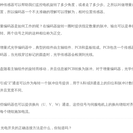
传感器可以帮助我们监控电机旋转了多少角度，或者走了多少步。之所以叫做增量式
置，所以编码器一个不太准确的理解可以理解为，相对位置传感器。
码器是如何工作的呢？在编码器旋转一圈时提供指定数量的脉冲。输出可以是单行脉冲
转。两个信号之间的这种相位称为正交。
式光学编码器中，典型的组件由主轴组件、PCB和盖板组成。PCB包含一个传感
码器，当光线穿过标记的圆盘时，光学传感器会检测到光线。
随着主轴组件的旋转而移动，并且信息被PCB转换为脉冲。对于增量编码器，光学
“Z”通道可以作为每转一个脉冲信号提供，用于A和/或B通道上的归位和脉冲计数
并且宽度不同。
编码器也可以提供换向（U、V、W）通道。这些信号与伺服电机上的换向绕组对齐
每个绕组施加电流。
：
光电开关的正确连接方法是什么，你知道吗？