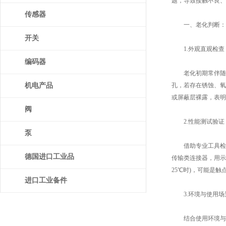
题，导致接触不良、
传感器
一、老化判断：从
开关
1.外观直观检查​
编码器
老化初期常伴随明显
机电产品
孔，若存在锈蚀、氧
或屏蔽层裸露，表明
阀
2.性能测试验证​
泵
借助专业工具检测电
德国进口工业品
传输类连接器，用示
25℃时)，可能是
进口工业备件
3.环境与使用场景
结合使用环境与年限辅