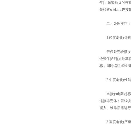
年)；频繁插拔的连
先检查
wieland连接
二、处理技巧：分
1.轻度老化(外观
若仅外壳轻微发黄、
绝缘保护剂(如硅基
标，同时缩短巡检周期
2.中度老化(性能
当接触电阻超标或信
连接器壳体；若线缆
能力。维修后需进行
3.重度老化(严重