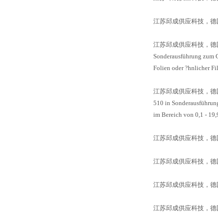
江苏邱成供应科技，德国数
江苏邱成供应科技，德国数据收发
Sonderausführung zum C
Folien oder ?hnlicher F
江苏邱成供应科技，德国数据收发
510 in Sonderausführung
im Bereich von 0,1 - 19,
江苏邱成供应科技，德国数
江苏邱成供应科技，德国数
江苏邱成供应科技，德国数
江苏邱成供应科技，德国