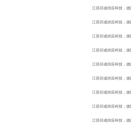
江苏邱成供应科技，德国
江苏邱成供应科技，德国
江苏邱成供应科技，德国
江苏邱成供应科技，德国
江苏邱成供应科技，德国
江苏邱成供应科技，德国数据收
江苏邱成供应科技，德国数
江苏邱成供应科技，德国数据
江苏邱成供应科技，德国数