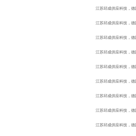
江苏邱成供应科技，德国数
江苏邱成供应科技，德国数
江苏邱成供应科技，德国数
江苏邱成供应科技，德国数
江苏邱成供应科技，德国数据
江苏邱成供应科技，德国数据
江苏邱成供应科技，德国
江苏邱成供应科技，德国数据收
江苏邱成供应科技，德国数据