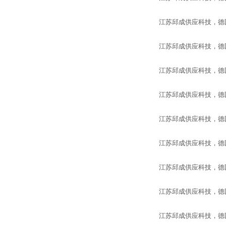
江苏邱成供应科技，德国数
江苏邱成供应科技，德国
江苏邱成供应科技，德国
江苏邱成供应科技，德国
江苏邱成供应科技，德国
江苏邱成供应科技，德国数
江苏邱成供应科技，德国
江苏邱成供应科技，德国
江苏邱成供应科技，德国