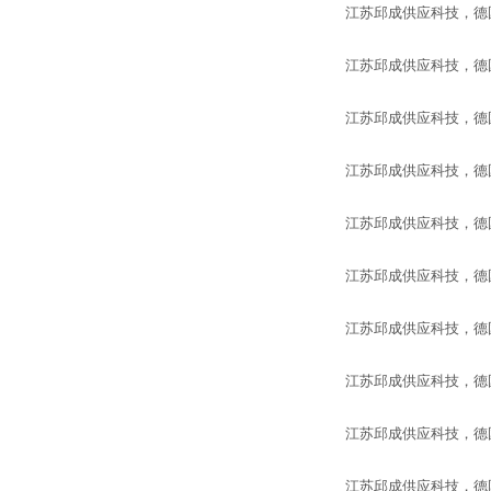
江苏邱成供应科技，德国数
江苏邱成供应科技，德国数
江苏邱成供应科技，德国数据
江苏邱成供应科技，德国
江苏邱成供应科技，德国数据收
江苏邱成供应科技，德国
江苏邱成供应科技，德国
江苏邱成供应科技，德国数据
江苏邱成供应科技，德国数
江苏邱成供应科技，德国数