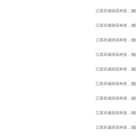
江苏邱成供应科技，德国
江苏邱成供应科技，德国
江苏邱成供应科技，德国数
江苏邱成供应科技，德国数
江苏邱成供应科技，德国
江苏邱成供应科技，德国
江苏邱成供应科技，德国数
江苏邱成供应科技，德国数
江苏邱成供应科技，德国数