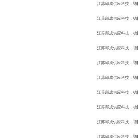
江苏邱成供应科技，德国数据
江苏邱成供应科技，德国数据收
江苏邱成供应科技，德国数据收
江苏邱成供应科技，德国
江苏邱成供应科技，德国数
江苏邱成供应科技，德国
江苏邱成供应科技，德国
江苏邱成供应科技，德国数据收发
江苏邱成供应科技，德国数据收发
江苏邱成供应科技，德国数