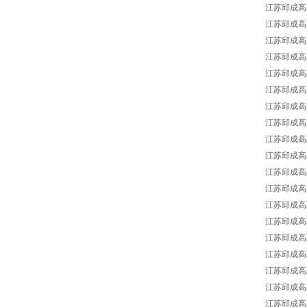
江苏邱成高
江苏邱成高
江苏邱成高
江苏邱成高
江苏邱成高
江苏邱成高
江苏邱成高
江苏邱成高
江苏邱成高工
江苏邱成高工
江苏邱成高
江苏邱成高
江苏邱成高
江苏邱成高工
江苏邱成高
江苏邱成高工
江苏邱成高工
江苏邱成高工
江苏邱成高工供应