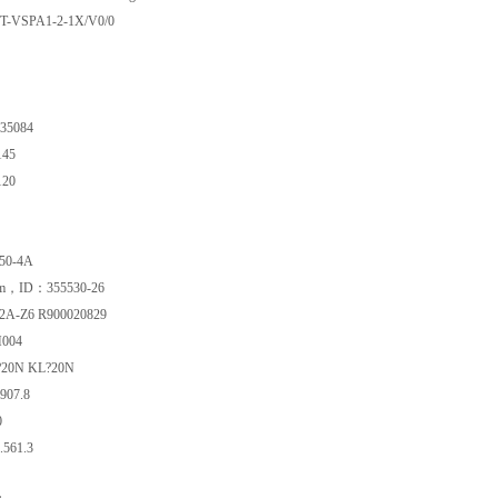
A1-2-1X/V0/0
084
45
20
-4A
：355530-26
 R900020829
04
 KL?20N
7.8
0
61.3