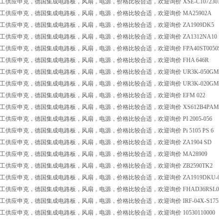
工供应申克，德国集成电路板，风扇，电源，价格比较合适，欢迎询价 XSE-C107230
工供应申克，德国集成电路板，风扇，电源，价格比较合适，欢迎询价 MA25902A
工供应申克，德国集成电路板，风扇，电源，价格比较合适，欢迎询价 ZA1909DK5
工供应申克，德国集成电路板，风扇，电源，价格比较合适，欢迎询价 ZA1312NA10
供应申克，德国集成电路板，风扇，电源，价格比较合适，欢迎询价 FPA40ST0050S01
工供应申克，德国集成电路板，风扇，电源，价格比较合适，欢迎询价 FHA 646R
供应申克，德国集成电路板，风扇，电源，价格比较合适，欢迎询价 UR3K-050GM690-
工供应申克，德国集成电路板，风扇，电源，价格比较合适，欢迎询价 UR3K-020GM08
工供应申克，德国集成电路板，风扇，电源，价格比较合适，欢迎询价 EFM 022
工供应申克，德国集成电路板，风扇，电源，价格比较合适，欢迎询价 XS612B4PAM
工供应申克，德国集成电路板，风扇，电源，价格比较合适，欢迎询价 PI 2005-056
供应申克，德国集成电路板，风扇，电源，价格比较合适，欢迎询价 Pi 5105 PS 6
工供应申克，德国集成电路板，风扇，电源，价格比较合适，欢迎询价 ZA1904 SD
工供应申克，德国集成电路板，风扇，电源，价格比较合适，欢迎询价 MA28909
工供应申克，德国集成电路板，风扇，电源，价格比较合适，欢迎询价 ZB2590TK2
工供应申克，德国集成电路板，风扇，电源，价格比较合适，欢迎询价 ZA1919DKU-0
工供应申克，德国集成电路板，风扇，电源，价格比较合适，欢迎询价 FHAD36RSL0
工供应申克，德国集成电路板，风扇，电源，价格比较合适，欢迎询价 IRF-04X-S175
工供应申克，德国集成电路板，风扇，电源，价格比较合适，欢迎询价 10530110000