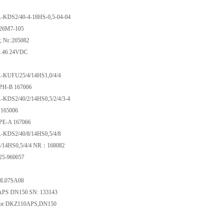
-4-18HS-0,5-04-04
M7-105
:205082
6 24VDC
/4/14HS1,0/4/4
 167006
2/14HS0,5/2/4/3-4
5006
 167066
0/8/14HS0,5/4/8
5/4/4 NR：168082
960057
07SA08
50 SN: 133143
Z110APS,DN150