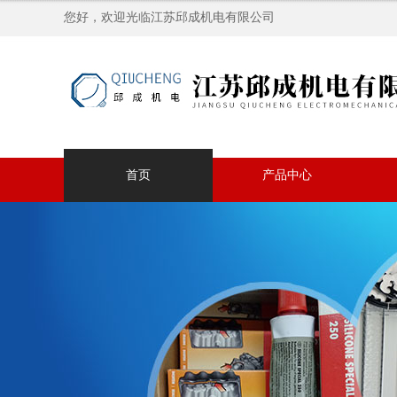
您好，欢迎光临江苏邱成机电有限公司
首页
产品中心