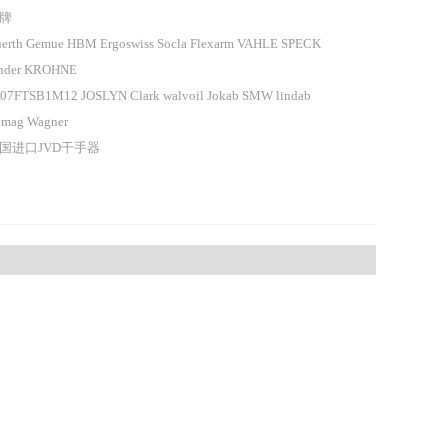
牌
erth Gemue HBM Ergoswiss Socla Flexarm VAHLE SPECK
nder KROHNE
07FTSB1M12 JOSLYN Clark walvoil Jokab SMW lindab
mag Wagner
国进口JVD干手器