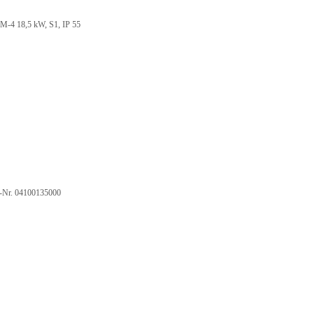
,5 kW, S1, IP 55
. 04100135000