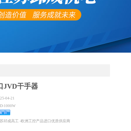
口JVD干手器
25-04-21
VD-1000W
苏邱成高工 -欧洲工控产品进口优质供应商