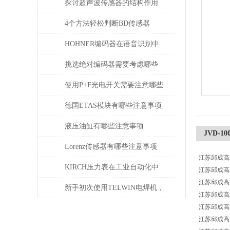
探讨超声波传感器的结构作用
4个方法轻松判断BD传感器
DMP的好坏，不信试一试
HOHNER编码器在语音识别中
有什么应用
挑选绝对编码器需要考虑哪些
问题
使用P+F光电开关需要注意哪些
问题？
德国ETAS模块有哪些注意事项
液压油缸有哪些注意事项
JVD-
Lorenz传感器有哪些注意事项
江苏邱成高工
KIRCH压力表在工业自动化中
江苏邱成高工供
江苏邱成高工
的角色与价值
新手初次使用TELWIN电焊机，
江苏邱成高工
江苏邱成高工供
需注意这几点
江苏邱成高工供