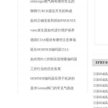
elektrogas燃气阀有哪些常见的
故障和问题
聊聊TURCK接近开关的构成
如何正确安装和拆卸PHOENIX
菲尼克斯连接器？
vatec发生器如何进行维护保养
德国ETAS模块有哪些注意事项
延长HOHNER编码器5512-
05FR-0800使用寿命的保养秘诀
如何用PLC控制实现增量编码器
EFRT-
的定位功能？
工控行业的历史发展
江苏邱成高工
HOHNER编码器应用于机床的
江苏邱成高工
江苏邱成高工
位移测量和主轴控制
盖米Gemue阀门的常见气路故
江苏邱成高工
江苏邱成高工
障、执行器不动作问题排查与
江苏邱成高工
密封件更换步骤