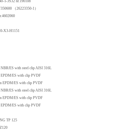
S32 nr.190108
00 （26223350-1）
602060
X3-H1151
h steel clip AISI 316L
ES with clip PVDF
/ES with clip PVDF
h steel clip AISI 316L
/ES with clip PVDF
ES with clip PVDF
 TP 125
120