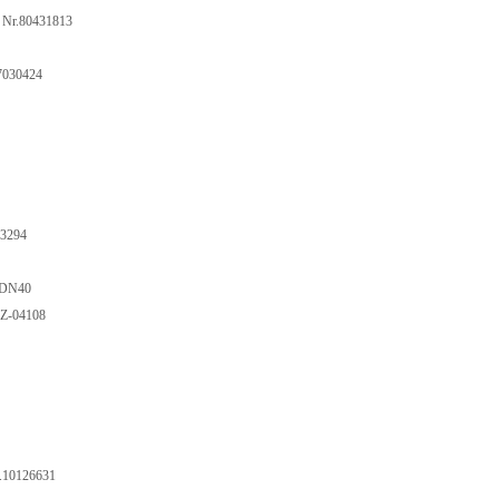
.80431813
30424
294
DN40
04108
0126631