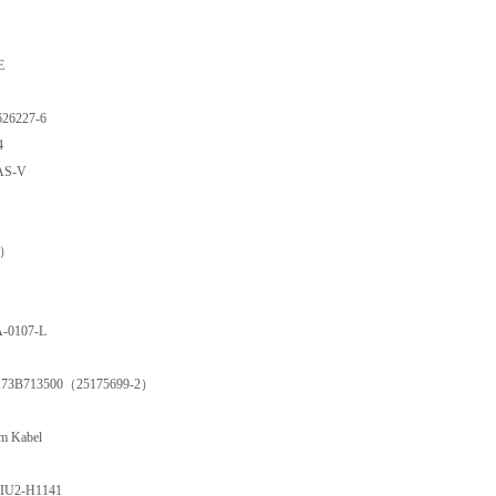
E
227-6
4
S-V
A）
0107-L
13500（25175699-2）
Kabel
2-H1141