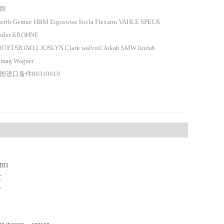
牌
erth Gemue HBM Ergoswiss Socla Flexarm VAHLE SPECK
nder KROHNE
07FTSB1M12 JOSLYN Clark walvoil Jokab SMW lindab
mag Wagner
国进口备件89310610
03
.
T