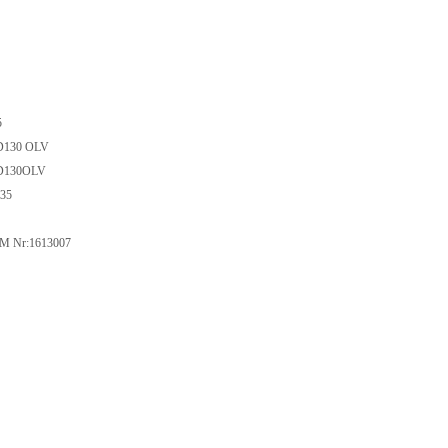
5
30 OLV
130OLV
35
r:1613007