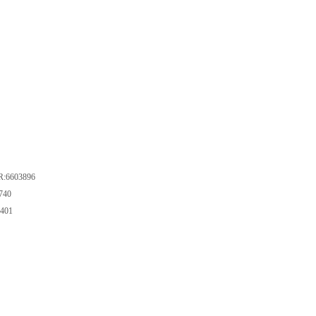
603896
40
401