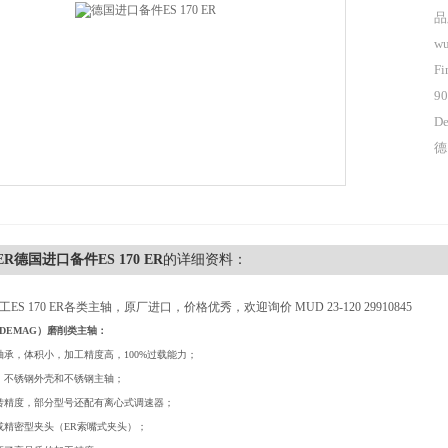
品
wu
Fi
90
De
德
0 ER德国进口备件ES 170 ER
的详细资料：
ES 170 ER各类主轴，原厂进口，价格优秀，欢迎询价 MUD 23-120 29910845
DEMAG）磨削类主轴：
轴承，体积小，加工精度高，100%过载能力；
，不锈钢外壳和不锈钢主轴；
转精度，部分型号还配有离心式调速器；
或精密型夹头（ER索嘴式夹头）；