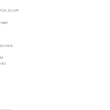
_321,3-PP
gger
G3/8-IG
04
-K2