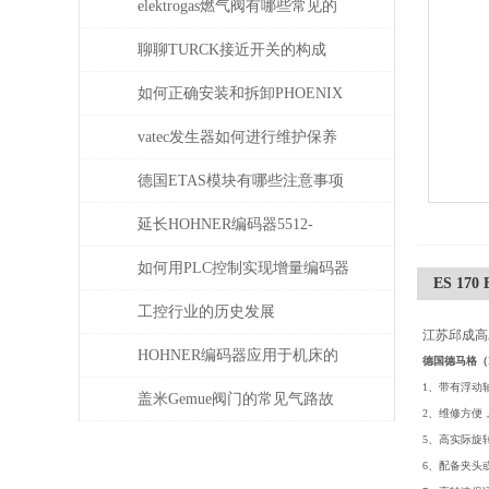
elektrogas燃气阀有哪些常见的
故障和问题
聊聊TURCK接近开关的构成
如何正确安装和拆卸PHOENIX
菲尼克斯连接器？
vatec发生器如何进行维护保养
德国ETAS模块有哪些注意事项
延长HOHNER编码器5512-
05FR-0800使用寿命的保养秘诀
如何用PLC控制实现增量编码器
ES 17
的定位功能？
工控行业的历史发展
江苏邱成高工
HOHNER编码器应用于机床的
德国德马格（
1、带有浮动
位移测量和主轴控制
盖米Gemue阀门的常见气路故
2、维修方便
障、执行器不动作问题排查与
5、高实际旋
6、配备夹头
密封件更换步骤