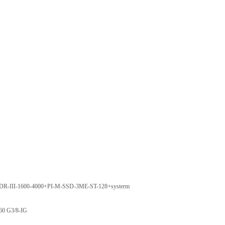
00-4000+PI-M-SSD-3ME-ST-128+systerm
G3/8-IG