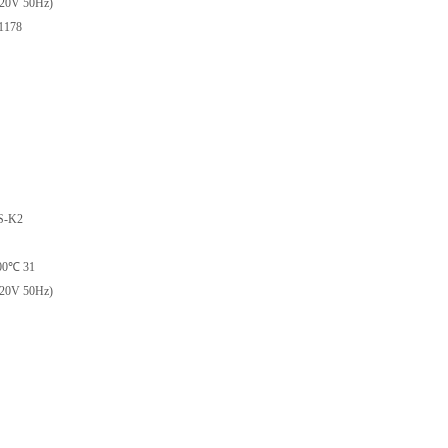
V 50Hz)
178
-K2
0℃ 31
V 50Hz)