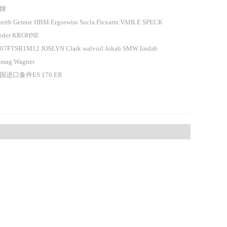
牌
erth Gemue HBM Ergoswiss Socla Flexarm VAHLE SPECK
nder KROHNE
07FTSB1M12 JOSLYN Clark walvoil Jokab SMW lindab
mag Wagner
国进口备件ES 170 ER