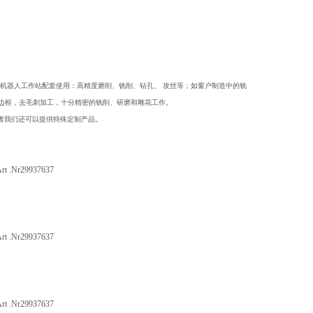
的机器人工作站配套使用：高精度磨削、铣削、钻孔、 攻丝等；如窗户制造中的铣
铣边框，去毛刺加工，十分精密的铣削、研磨和雕花工作。
要求，或者我们还可以提供特殊定制产品。
.Nr29937637
.Nr29937637
.Nr29937637