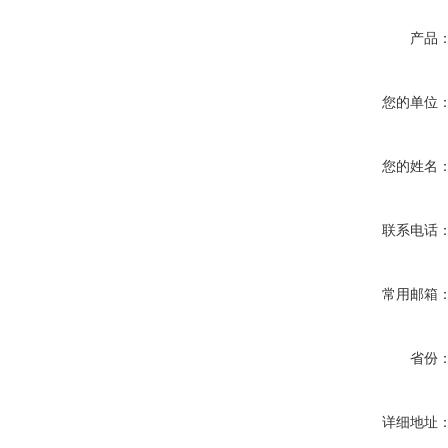
产品
您的单位
您的姓名
联系电话
常用邮箱
省份
详细地址