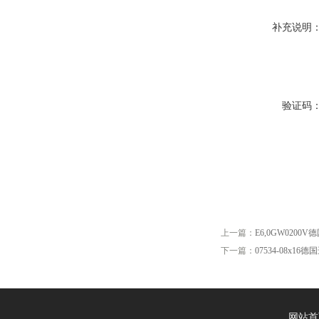
补充说明
验证码
上一篇：
E6,0GW0200V
下一篇：
07534-08x16德
网站首