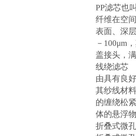
PP滤芯也
纤维在空
表面、深层
－100μ
盖接头，
线绕滤芯
由具有良
其纱线材
的缠绕松
体的悬浮
折叠式微