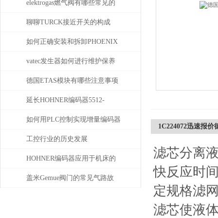
elektrogas燃气阀有哪些常见的
故障和问题
聊聊TURCK接近开关的构成
如何正确安装和拆卸PHOENIX
菲尼克斯连接器？
vatec发生器如何进行维护保养
德国ETAS模块有哪些注意事项
延长HOHNER编码器5512-
05FR-0800使用寿命的保养秘诀
如何用PLC控制实现增量编码器
1C224072迅速报价德
的定位功能？
工控行业的历史发展
滤芯分离
HOHNER编码器应用于机床的
快反应时
位移测量和主轴控制
盖米Gemue阀门的常见气路故
定规格滤
障、执行器不动作问题排查与
滤芯使液
密封件更换步骤