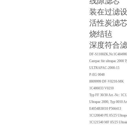
线隙滤芯
装在过滤设
活性炭滤芯
烧结毡
深度符合
DF-S1100ZK,Nr.1C48498
Carepac für ultrapac 2000 
ULTRAPAC-2000-15
P-EG 0048
8809999 DF-V0210-MK
1C486033 V0210
Typ FF 30/30 Art.-Nr.: 1C
Ultrapac 2000, Typ 0010 Ar
E4054B3H10 P566413
1C120040 PE 05/25 Ultrapo
1C121540 MF 05/25 Ultrair