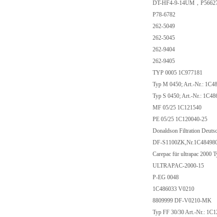
DT-HF4-9-14UM，P5662
P78-6782
262-5049
262-5045
262-9404
262-9405
TYP 0005 1C977181
Typ M 0450; Art.-Nr.: 1C4
Typ S 0450; Art.-Nr.: 1C4
MF 05/25 1C121540
PE 05/25 1C120040-25
Donaldson Filtration Deut
DF-S1100ZK,Nr.1C48498
Carepac für ultrapac 2000 
ULTRAPAC-2000-15
P-EG 0048
1C486033 V0210
8809999 DF-V0210-MK
Typ FF 30/30 Art.-Nr.: 1C