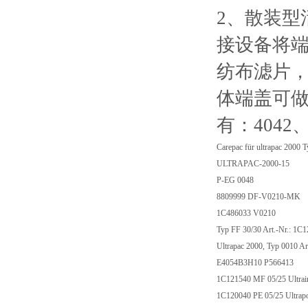
2、散装
接设备将
纺布滤片
体端盖可
有：4042、
Carepac für ultrapac 2000 
ULTRAPAC-2000-15
P-EG 0048
8809999 DF-V0210-MK
1C486033 V0210
Typ FF 30/30 Art.-Nr.: 1C
Ultrapac 2000, Typ 0010 Ar
E4054B3H10 P566413
1C121540 MF 05/25 Ultrair
1C120040 PE 05/25 Ultrapo