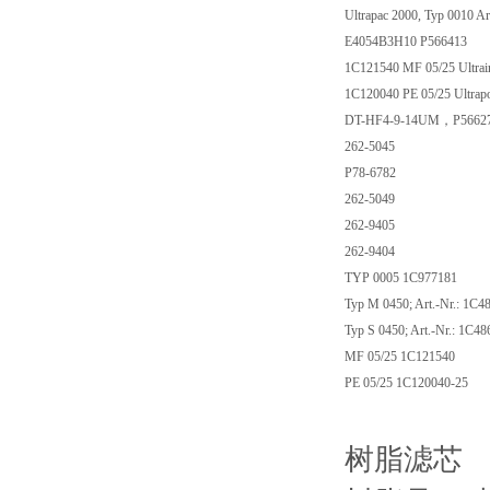
Ultrapac 2000, Typ 0010 Ar
E4054B3H10 P566413
1C121540 MF 05/25 Ultrair
1C120040 PE 05/25 Ultrapo
DT-HF4-9-14UM，P5662
262-5045
P78-6782
262-5049
262-9405
262-9404
TYP 0005 1C977181
Typ M 0450; Art.-Nr.: 1C4
Typ S 0450; Art.-Nr.: 1C4
MF 05/25 1C121540
PE 05/25 1C120040-25
树脂滤芯