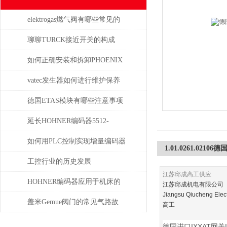
elektrogas燃气阀有哪些常见的
故障和问题
聊聊TURCK接近开关的构成
如何正确安装和拆卸PHOENIX
菲尼克斯连接器？
vatec发生器如何进行维护保养
德国ETAS模块有哪些注意事项
延长HOHNER编码器5512-
05FR-0800使用寿命的保养秘诀
如何用PLC控制实现增量编码器
1.01.0261.0210
的定位功能？
工控行业的历史发展
江苏邱成高工供应
HOHNER编码器应用于机床的
江苏邱成机电有限公司
Jiangsu Qiucheng Elec
位移测量和主轴控制
盖米Gemue阀门的常见气路故
高工
障、执行器不动作问题排查与
德国进口IXXAT网关IXX