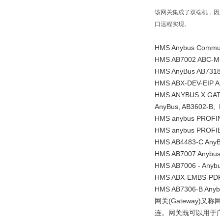
该网关集成了双端机，因此
口远程实现。
HMS Anybus Commun
HMS AB7002 ABC-
HMS AnyBus AB7318-
HMS ABX-DEV-EIP AB
HMS ANYBUS X GAT
AnyBus, AB3602-B, 
HMS anybus PROFIN
HMS anybus PROFIB
HMS AB4483-C AnyBu
HMS AB7007 Anybus 
HMS AB7006 - Anybu
HMS ABX-EMBS-PDPS 
HMS AB7306-B Anybus
网关(Gateway)又称
连。网关既可以用于