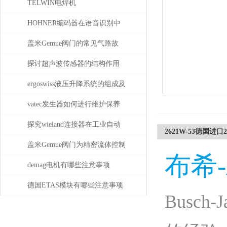
TELWIN电焊机
DIGITALCARSPOTTER5500的
HOHNER编码器在语音识别中
维护保养与易损件更换周期
有什么应用
盖米Gemue阀门的常见气路故
障、执行器不动作问题排查与
探讨超声波传感器的结构作用
密封件更换步骤
ergoswiss液压升降系统的组成及
其作用
vatec发生器如何进行维护保养
探究wieland连接器在工业自动
2621W-53德国进口20
化系统中的即插即用与应用优
盖米Gemue阀门为精密流体控制
布希
势
提供高效解决方案
demag电机有哪些注意事项
德国ETAS模块有哪些注意事项
Busch-