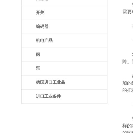
绝对
需要
开关
关
编码器
一
机电产品
对于
阀
障。
泵
如今
德国进口工业品
加的
的把
进口工业备件
二
绝对
样的
的同