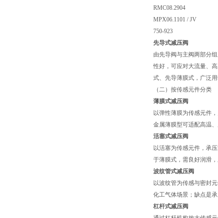
RMC08.2904
MPX06.1101 / JV
750-923
先导式减压阀
由先导阀与主阀两部分组
性好，可应对大流量、高
式、先导薄膜式，广泛用
（二）按传感元件分类
薄膜式减压阀
以弹性薄膜为传感元件，
金属薄膜型可适配高温、
活塞式减压阀
以活塞为传感元件，承压
于薄膜式，需良好润滑，
波纹管式减压阀
以波纹管为传感与密封元
化工气体场景；缺点是承
杠杆式减压阀