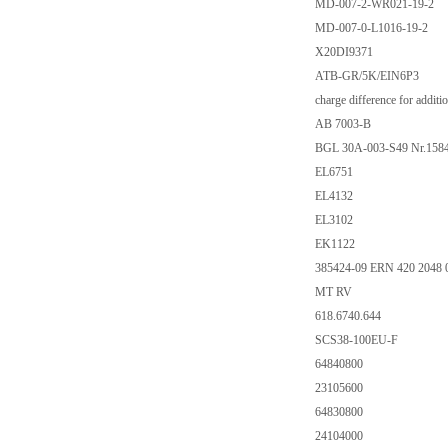
MD-007-2-WR021-19-2
MD-007-0-L1016-19-2
X20DI9371
ATB-GR/5K/EIN6P3
charge difference for addit
AB 7003-B
BGL 30A-003-S49 Nr.158
EL6751
EL4132
EL3102
EK1122
385424-09 ERN 420 2048 01
MT RV
618.6740.644
SCS38-100EU-F
64840800
23105600
64830800
24104000