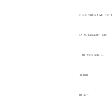
PGP517A0250CM1H3NE6
FADK 14I4470/S14/I0
0110 D 010 BH4HC
883048
1003778