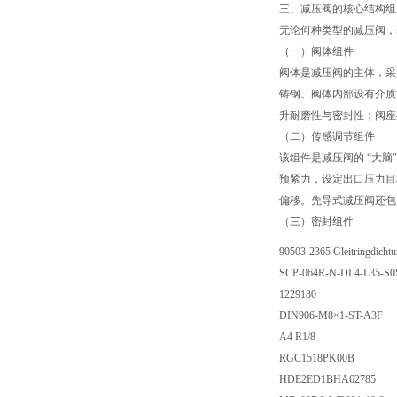
三、减压阀的核心结构组
无论何种类型的减压阀，
（一）阀体组件
阀体是减压阀的主体，采
铸钢。阀体内部设有介质
升耐磨性与密封性；阀座
（二）传感调节组件
该组件是减压阀的 “大
预紧力，设定出口压力目
偏移。先导式减压阀还包
（三）密封组件
90503-2365 Gleitringdicht
SCP-064R-N-DL4-L35-S0
1229180
DIN906-M8×1-ST-A3F
A4 R1/8
RGC1518PK00B
HDE2ED1BHA62785