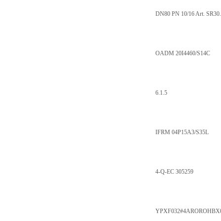
DN80 PN 10/16 Art. SR30
OADM 20I4460/S14C
6.1.5
IFRM 04P15A3/S35L
4-Q-EC 305259
YPXF032#4AROROHBX0