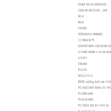
PART NO.9120059110
2504 00 402/5550，24V
R1.0
R0.9
GP260
3DISE0AA-B00062
11.5004.0276
DSWN7/80S-1HS28-60 NR
5-VMK10DR-1-14-16-0240
GV471
FM260
PU210
BVLG7/5-3
BDIF-m42rg-4s(Code:13.0
PI 23025 RN SMX 10 / PS
PI 2005-060
PI 0126 MIC
PI 73025 DN PS VST 10