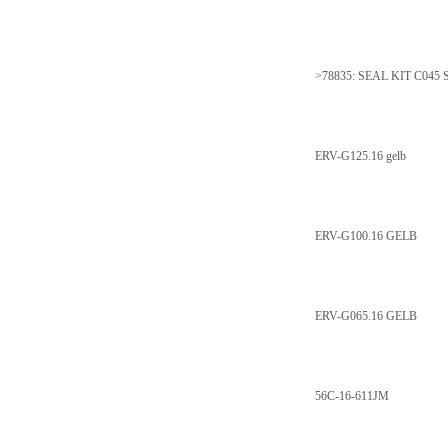
>78835: SEAL KIT C045 
ERV-G125.16 gelb
ERV-G100.16 GELB
ERV-G065.16 GELB
56C-16-611JM