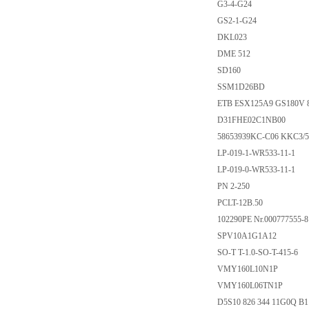
G3-4-G24
GS2-1-G24
DKL023
DME 512
SD160
SSM1D26BD
ETB ESX125A9 GS180V
D31FHE02C1NB00
58653939KC-C06 KKC3/5
LP-019-1-WR533-11-1
LP-019-0-WR533-11-1
PN 2-250
PCLT-12B.50
102290PE Nr.000777555-8
SPV10A1G1A12
SO-T T-1.0-SO-T-415-6
VMY160L10N1P
VMY160L06TN1P
D5S10 826 344 11G0Q B1