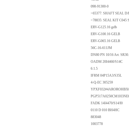
098-91300-0
>65377: SHAFT SEAL D/L
>78835: SEAL KIT C045 
ERV-G125.16 gelb
ERV-G100.16 GELB
ERV-G065.16 GELB
56C-16-611JM
DN80 PN 10/16 Art. SR30
OADM 20I4460/S14C
6.1.5
IFRM 04P15A3/S35L
4-Q-EC 305259
YPXF032#4AROROHBX0
PGP517A0250CM1H3NE6
FADK 14I4470/S14/I0
0110 D 010 BH4HC
883048
1003778