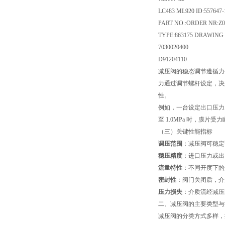
LC483 ML920 ID:557647-1
PART NO.:ORDER NR:Z07
TYPE:863175 DRAWING 
7030020400
D91204110
减压阀的稳态调节遵循力
力通过调节螺杆设定，决
性。
例如，一台设定出口压力为 
至 1.0MPa 时，膜
（三）关键性能指标
调压范围
：减压阀可稳定
稳压精度
：进口压力或出
流量特性
：不同开度下的
密封性
：阀门关闭后，介
压力损失
：介质流经减压
二、减压阀的主要类型与
减压阀的分类方式多样，