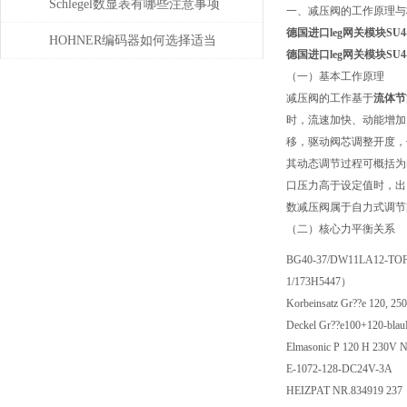
位移测量和主轴控制
Schlegel数显表有哪些注意事项
一、减压阀的工作原理与
德国进口leg网关模块SU4
HOHNER编码器如何选择适当
德国进口leg网关模块SU4
的分辨率？
（一）基本工作原理
减压阀的工作基于
流体节
时，流速加快、动能增加
移，驱动阀芯调整开度，
其动态调节过程可概括为
口压力高于设定值时，出
数减压阀属于自力式调节
（二）核心力平衡关系
BG40-37/DW11LA12-TOF
1/173H5447）
Korbeinsatz Gr??e 120, 2
Deckel Gr??e100+120-bla
Elmasonic P 120 H 230V N
E-1072-128-DC24V-3A
HEIZPAT NR.834919 237