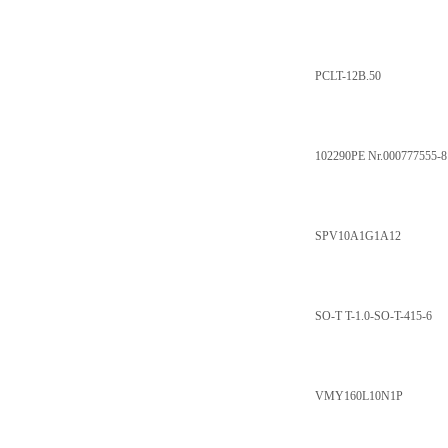
PCLT-12B.50
102290PE Nr.000777555-8
SPV10A1G1A12
SO-T T-1.0-SO-T-415-6
VMY160L10N1P