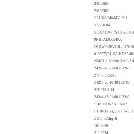
24105600
24168300
SAL303/240-MV+211
572-51004
SK3241100（SK3325100
9NHFAE00004000
D1DW002EVJDLJ587C06
0168073/01, SA-KDS2/40/
NMFT 1180.090 Nr.H3.51
Z4246-18-21-60,183268
Z7746-3,85513
Z4210-20-16-40,182769
SN1973-3-14
Z4244-15-21-60,183242
SDA00636 SAE 2-1/2
PT 10-35 GT, 230V (with 
BDIF-m42rg-4s
165-0086
211-0056