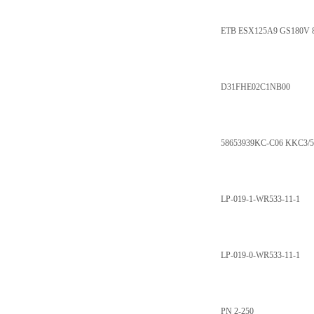
ETB ESX125A9 GS180V
D31FHE02C1NB00
58653939KC-C06 KKC3/5
LP-019-1-WR533-11-1
LP-019-0-WR533-11-1
PN 2-250