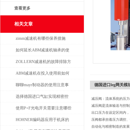
查看更多
相关文章
zimm减速机有哪些保养措施
如何延长ABM减速机轴承的使
用寿命
ZOLLERN减速机的故障排除方
法有哪些
ABM减速机在投入使用前如何
安装
聊聊mayr制动器的使用注意事
德国进口leg网关模块
项
选择德国进口气缸实现精密控
减压阀：流体系统的压力
减压阀是流体输送与控制
制和动力传输
使用P+F光电开关需要注意哪些
出口压力在设定区间内，
问题？
HOHNER编码器应用于机床的
压阀都承担着压力调控、
自动化与精密制造的发展