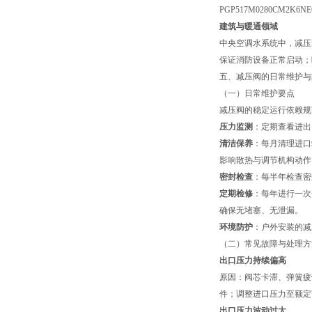
PGP517M0280CM2K6NE6
建筑与暖通领域
中央空调水系统中，减压
保证消防设备正常启动；
五、减压阀的日常维护与
（一）日常维护要点
减压阀的稳定运行依赖规
压力监测
：定期查看进出
清洁保养
：每月清理进口
影响散热与调节机构动作
密封检查
：每半年检查密
定期检修
：每年进行一次
确保无堵塞、无泄漏。
环境防护
：户外安装的减
（二）常见故障与处理方
出口压力持续偏高
原因：阀芯卡滞、弹簧疲
件；调整进口压力至额定
出口压力波动过大