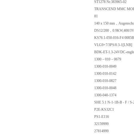
ST1278 Nr.383965-02
TRANSCEND MMC MOBILE
81
140 x 150 mm，Augenschut
DS12/200，0.9KW,400/3V,
KS76.1-050-016-F4 008
VLG9+7/3PS/0.3-1[LNB]
BDK-ET-1.3-24VDC-engli
1300－010－0679
1300-010-0049
1300-010-0142
1300-010-0827
1300-010-0048
1300-040-1374
SHE 5.1 N-1-1B-B - F / S-
P2E-KS32C1
PS1-E116
32159999
27814999