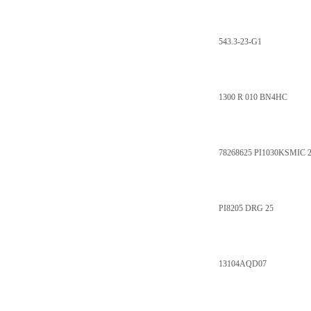
543.3-23-G1
1300 R 010 BN4HC
78268625 PI1030KSMIC 
PI8205 DRG 25
13104AQD07