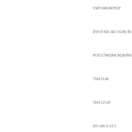
VMY160L06TN1P
D5S10 826 344 11G0Q B1
PGP517M0280CM2K6NE6
7104.53.00
7010.125.03
831-100-A-ST-1