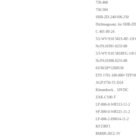
750-468
750-504
SHB-ZD-240/100-250
Dichtungssatz, for SHB-Z
C-401-00-24
5/2-WV/S10 581S-RF-1/8
Nr.PA10391-0233-88
5/3-WV/S10 581RFG-1/8
Nr.PA10398-0233-88
63/36/28*120HUB
ETS 1701-100-000+TFP10
AGP3750-T1-D24
Klemmbock，10VDC
ZAK-C100-T
LP-006-0-WR513-11-2
SP-009-0-WR521-11-2
LP-006-2-D0614-11-2
KF25RF1
RMI09.2812/ JV