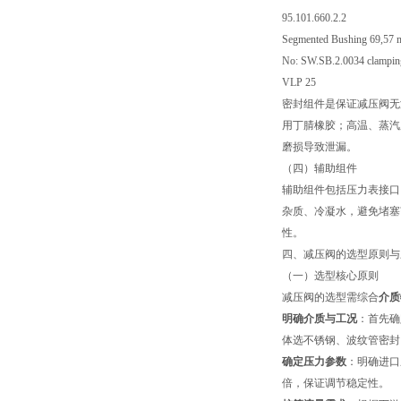
95.101.660.2.2
Segmented Bushing 69,57 
No: SW.SB.2.0034 clamping
VLP 25
密封组件是保证减压阀无
用丁腈橡胶；高温、蒸汽
磨损导致泄漏。
（四）辅助组件
辅助组件包括压力表接口
杂质、冷凝水，避免堵塞
性。
四、减压阀的选型原则与
（一）选型核心原则
减压阀的选型需综合
介质
明确介质与工况
：首先确
体选不锈钢、波纹管密封
确定压力参数
：明确进口
倍，保证调节稳定性。