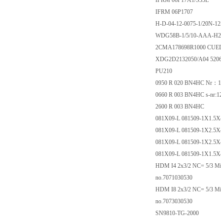
IFRM 06P17A1/S35L
IFRM 06P1707
H-D-04-12-0075-1/20N-1
WDG58B-1/5/10-AAA-H24
2CMA178698R1000 CUED 2
XDG2D2132050/A04 52060
PU210
0950 R 020 BN4HC Nr：1
0660 R 003 BN4HC s-nr:1
2600 R 003 BN4HC
081X09-L 081509-1X1.5X
081X09-L 081509-1X2.5X
081X09-L 081509-1X2.5X
081X09-L 081509-1X1.5X
HDM I4 2x3/2 NC= 5/3 Mitt
no.7071030530
HDM I8 2x3/2 NC= 5/3 Mitt
no.7073030530
SN9810-TG-2000