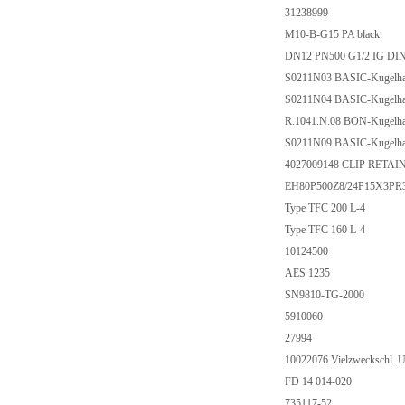
31238999
M10-B-G15 PA black
DN12 PN500 G1/2 IG DIN
S0211N03 BASIC-Kugelha
S0211N04 BASIC-Kugelha
R.1041.N.08 BON-Kugelha
S0211N09 BASIC-Kugelh
4027009148 CLIP RETA
EH80P500Z8/24P15X3PR
Type TFC 200 L-4
Type TFC 160 L-4
10124500
AES 1235
SN9810-TG-2000
5910060
27994
10022076 Vielzweckschl. U
FD 14 014-020
735117-52