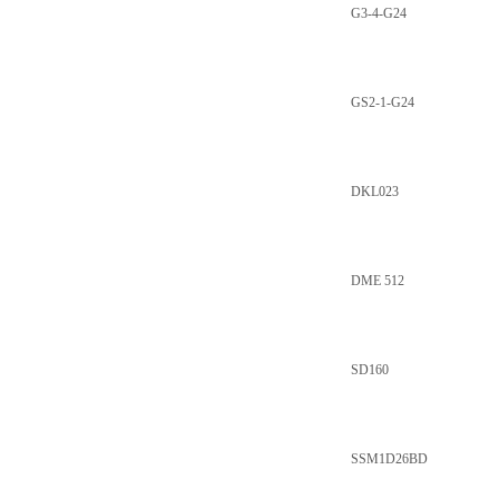
G3-4-G24
GS2-1-G24
DKL023
DME 512
SD160
SSM1D26BD