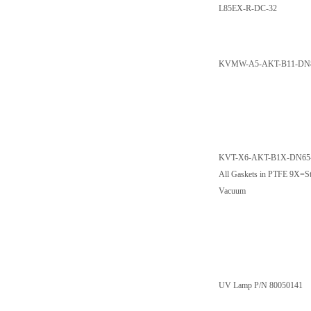
L85EX-R-DC-32
KVMW-A5-AKT-B11-DN80-
KVT-X6-AKT-B1X-DN65-PN
All Gaskets in PTFE 9X=St
Vacuum
UV Lamp P/N 80050141