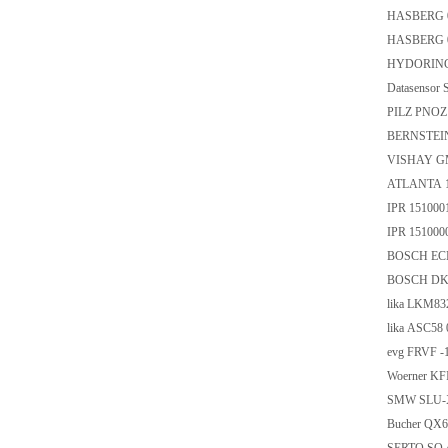
HASBERG 
HASBERG 
HYDORING 
Datasenso
PILZ PNOZ
BERNSTEIN
VISHAY G
ATLANTA 1
IPR 151000
IPR 151000
BOSCH ECM
BOSCH DKC
lika LKM8
lika ASC58
evg FRVF 
Woerner KF
SMW SLU-X
Bucher QX6