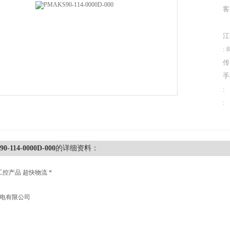
客
江
: 
传
手
:
:
0-114-0000D-000
的详细资料：
工控产品 超快物流 *
机电有限公司