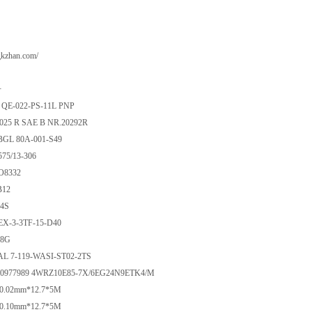
gkzhan.com/
号
QE-022-PS-11L PNP
5025 R SAE B NR.20292R
GL 80A-001-S49
575/13-306
O8332
B12
24S
X-3-3TF-15-D40
38G
 7-119-WASI-ST02-2TS
900977989 4WRZ10E85-7X/6EG24N9ETK4/M
0.02mm*12.7*5M
0.10mm*12.7*5M