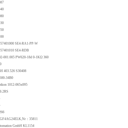
087
040
080
030
050
100
 957401000 SE4-RA1-PP-W
 957401010 SE4-RDB
2-001.005 PW620-18d 0-1KΩ 360
90
bH 403.526 S30408
500-34B0
ikon 1012-065x095
6.2RS
4
5
266
AGF4AG24ELK,Nr：35811
utomation GmbH KL1154