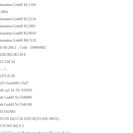
utomation GmbH KL1104
L3064
utomation GmbH KL2134
utomation GmbH KL5001
utomation GmbH KL9010
utomation GmbH BK3120
 60-260-2，Code : 100804002
443KZRG3K150-E
-12-GM 24
../...
ALP2-D-20
HAD-11ms60b1-5Sd7
le zyl. Id.-Nr. 018345
onik GmbH Nr.5546000
onik GmbH Nr.5546100
615/02/001
CON E62.C58-102E10(253.620-30651)
95.601.842.9.2