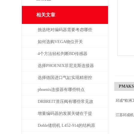
相关文章
挑选绝对编码器需要考虑哪些
问题
如何选购VEGA物位开关
4个方法轻松判断BD传感器
DMP的好坏，不信试一试
选择PHOENIX菲尼克斯连接器
时需考虑哪些问题？
选择德国进口气缸实现精密控
PMAKS9
制和动力传输
phoenix连接器有哪些特点
邱成*欧洲
DRBREIT泄压阀有哪些常见故
障
增量编码器的发展关键在于提
江苏邱成
升质量
Dohle缝纫机 L452-914的结构原