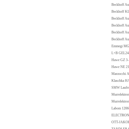
Beckhoff A
Beckhoff K
Beckhoff A
Beckhoff A
Beckhoff A
Beckhoff A
Emmegi MGE
L+B GEL2
Hawe GZ 3
Hawe NE 21-.
Marzocchi 
Klaschka 
SMW Laufrol
Murrelektr
Murrelektr
Labom 1206
ELECTRONI
OTT-JAKOB 