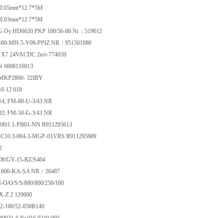
0.05mm*12.7*5M
0.03mm*12.7*5M
Oy HD6020 PKP 100/56-80 Nr：519012
r S80-MH-5-Y09-PPIZ NR：951501080
 X7 24VACDC 2n/o 774059
 6008116013
MKP2800- 32IBY
6 12 018
14; FM-80-U-3/43 NR
02; FM-50-G-3/43 NR
01.1-PB01-NN R911295613
10.3-004-3-MGP-01VRS R911295609
32
 08/GY-15-RZ/S404
-1600-KA-SA NR：26487
I-O/O/S/S/880/800/250/100
-Z 2 129000
2-100/52-050R140