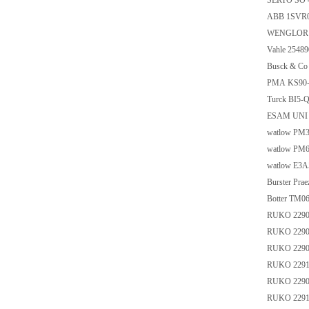
SERTO SO 4
ABB 1SVR
WENGLOR
Vahle 2548
Busck & C
PMA KS90-
Turck BI5-
ESAM UNI J
watlow P
watlow P
watlow E3
Burster Pr
Botter TM0
RUKO 229
RUKO 229
RUKO 229
RUKO 229
RUKO 229
RUKO 229