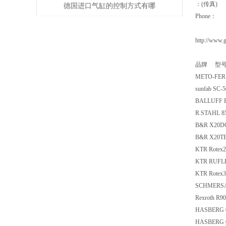
：(传真)
理分析
德国进口气缸的控制方式有哪
Phone：
些？
http://www.
品牌 型
METO-FER 
sunfab SC-
BALLUFF B
R.STAHL 8
B&R X20D
B&R X20T
KTR Rotex
KTR RUFLE
KTR Rotex
SCHMERSAL
Rexroth R
HASBERG 
HASBERG 