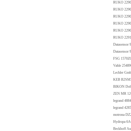
RUKO 229
RUKO 229
RUKO 229
RUKO 229
RUKO 229
RUKO 229
Datasensor
Datasensor
FSG 1570Z0
Vahle 2548
Lechler Gm
KEB B2SM
BIKON Dob
ZEN MR 12
legrand 488
legrand 428
motrona DZ
Hydropa 6
Beckhoff A