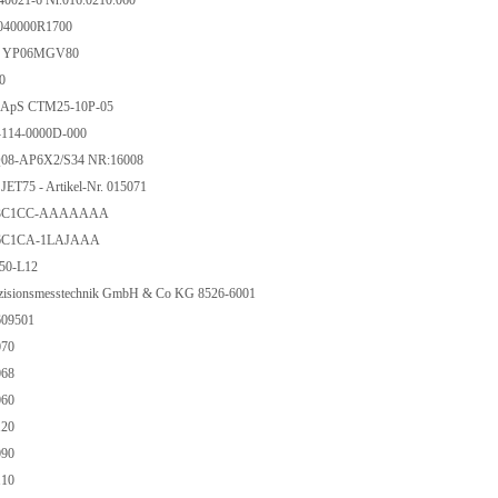
0021-6 Nr.016.0210.060
040000R1700
 YP06MGV80
90
o ApS CTM25-10P-05
114-0000D-000
Q08-AP6X2/S34 NR:16008
ET75 - Artikel-Nr. 015071
M3C1CC-AAAAAAA
M6C1CA-1LAJAAA
A50-L12
aezisionsmesstechnik GmbH & Co KG 8526-6001
609501
070
068
060
120
090
110