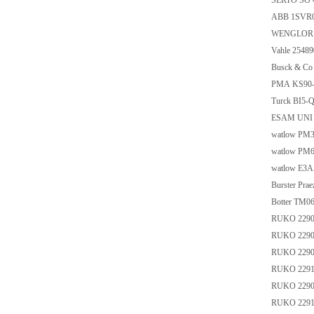
SERTO SO 4
ABB 1SVR
WENGLOR
Vahle 2548
Busck & C
PMA KS90-
Turck BI5-
ESAM UNI J
watlow P
watlow P
watlow E3
Burster Pr
Botter TM0
RUKO 229
RUKO 229
RUKO 229
RUKO 229
RUKO 229
RUKO 229