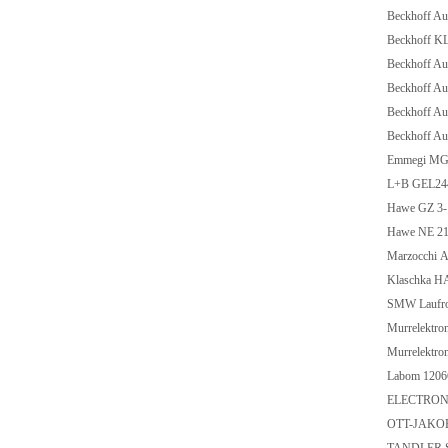
Beckhoff A
Beckhoff K
Beckhoff A
Beckhoff A
Beckhoff A
Beckhoff A
Emmegi MGE
L+B GEL2
Hawe GZ 3
Hawe NE 21-.
Marzocchi 
Klaschka 
SMW Laufrol
Murrelektr
Murrelektr
Labom 1206
ELECTRONI
OTT-JAKOB 