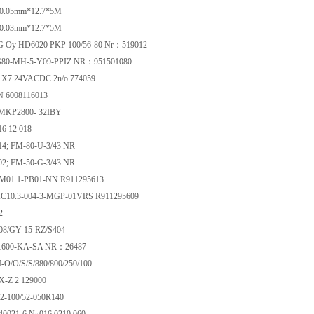
0.05mm*12.7*5M
0.03mm*12.7*5M
Oy HD6020 PKP 100/56-80 Nr：519012
r S80-MH-5-Y09-PPIZ NR：951501080
 X7 24VACDC 2n/o 774059
 6008116013
MKP2800- 32IBY
6 12 018
14; FM-80-U-3/43 NR
02; FM-50-G-3/43 NR
01.1-PB01-NN R911295613
10.3-004-3-MGP-01VRS R911295609
32
 08/GY-15-RZ/S404
-1600-KA-SA NR：26487
I-O/O/S/S/880/800/250/100
-Z 2 129000
2-100/52-050R140