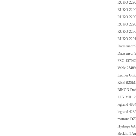
RUKO 229
RUKO 229
RUKO 229
RUKO 229
RUKO 229
RUKO 229
Datasensor
Datasensor
FSG 1570Z0
Vahle 2548
Lechler Gm
KEB B2SM
BIKON Dob
ZEN MR 12
legrand 488
legrand 428
motrona DZ
Hydropa 6
Beckhoff A