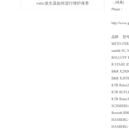
：(传真)
些知识
vatec发生器如何进行维护保养
Phone：
http://www.
品牌 型
METO-FER 
sunfab SC-
BALLUFF B
R.STAHL 8
B&R X20D
B&R X20T
KTR Rotex
KTR RUFLE
KTR Rotex
SCHMERSAL
Rexroth R
HASBERG 
HASBERG 