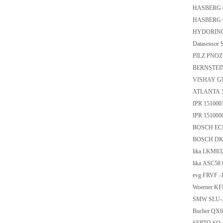
HASBERG 
HASBERG 
HYDORING 
Datasenso
PILZ PNOZ
BERNSTEIN
VISHAY G
ATLANTA 1
IPR 151000
IPR 151000
BOSCH ECM
BOSCH DKC
lika LKM8
lika ASC58
evg FRVF 
Woerner KF
SMW SLU-X
Bucher QX6