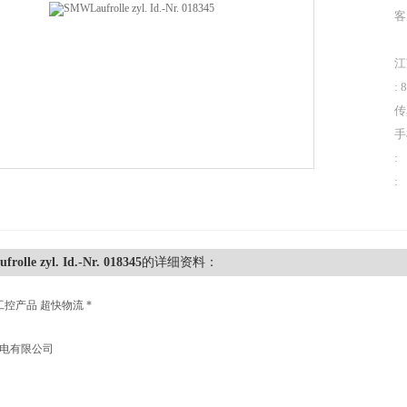
客
江
: 
传
手
:
:
rolle zyl. Id.-Nr. 018345
的详细资料：
工控产品 超快物流 *
机电有限公司