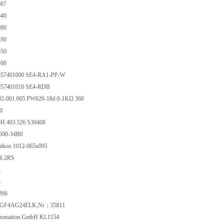
087
040
080
030
050
100
 957401000 SE4-RA1-PP-W
 957401010 SE4-RDB
2-001.005 PW620-18d 0-1KΩ 360
90
bH 403.526 S30408
500-34B0
ikon 1012-065x095
6.2RS
4
5
266
AGF4AG24ELK,Nr：35811
utomation GmbH KL1154