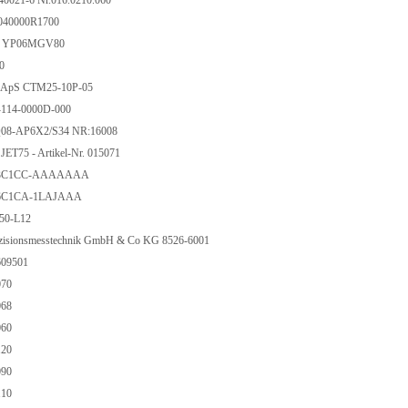
0021-6 Nr.016.0210.060
040000R1700
 YP06MGV80
90
o ApS CTM25-10P-05
114-0000D-000
Q08-AP6X2/S34 NR:16008
ET75 - Artikel-Nr. 015071
M3C1CC-AAAAAAA
M6C1CA-1LAJAAA
A50-L12
aezisionsmesstechnik GmbH & Co KG 8526-6001
609501
070
068
060
120
090
110