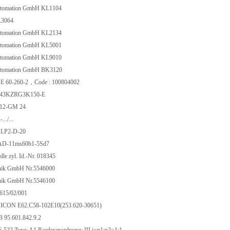
utomation GmbH KL1104
L3064
utomation GmbH KL2134
utomation GmbH KL5001
utomation GmbH KL9010
utomation GmbH BK3120
 60-260-2，Code : 100804002
443KZRG3K150-E
-12-GM 24
../...
ALP2-D-20
HAD-11ms60b1-5Sd7
le zyl. Id.-Nr. 018345
onik GmbH Nr.5546000
onik GmbH Nr.5546100
615/02/001
CON E62.C58-102E10(253.620-30651)
95.601.842.9.2