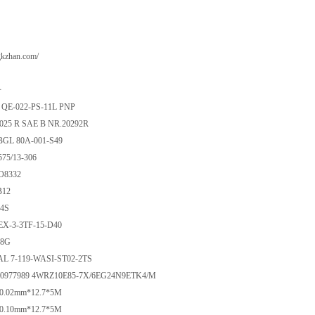
gkzhan.com/
号
QE-022-PS-11L PNP
5025 R SAE B NR.20292R
GL 80A-001-S49
575/13-306
O8332
B12
24S
X-3-3TF-15-D40
38G
 7-119-WASI-ST02-2TS
900977989 4WRZ10E85-7X/6EG24N9ETK4/M
0.02mm*12.7*5M
0.10mm*12.7*5M