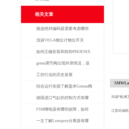
相关文章
挑选绝对编码器需要考虑哪些
问题
浅谈VEGA物位计物位开关
如何正确安装和拆卸PHOENIX
菲尼克斯连接器？
gemu调节阀出现外泄情况，该
如何处理
工控行业的历史发展
SMWLauf
结合运行依据了解盖米Gemue阀
邱成*欧洲
门
德国进口气缸的控制方式有哪
些？
FSM继电器有哪些故障，如何
江苏邱成
解决
一文了解Lestoprex分离器有哪