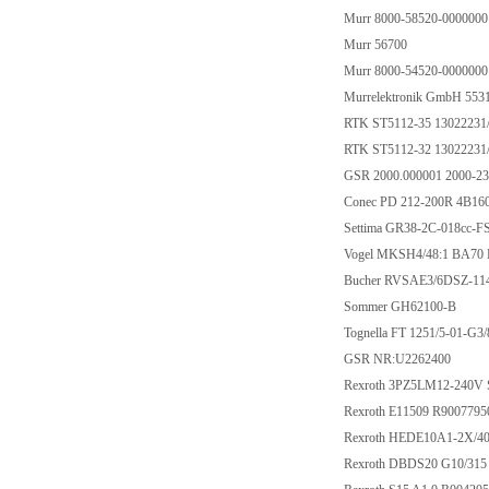
Murr 8000-58520-000000
Murr 56700
Murr 8000-54520-000000
Murrelektronik GmbH 553
RTK ST5112-35 13022231
RTK ST5112-32 13022231
GSR 2000.000001 2000-23
Conec PD 212-200R 4B1
Settima GR38-2C-018cc
Vogel MKSH4/48:1 BA70
Bucher RVSAE3/6DSZ-11
Sommer GH62100-B
Tognella FT 1251/5-01-G3
GSR NR:U2262400
Rexroth 3PZ5LM12-240V
Rexroth E11509 R900779
Rexroth HEDE10A1-2X/4
Rexroth DBDS20 G10/315