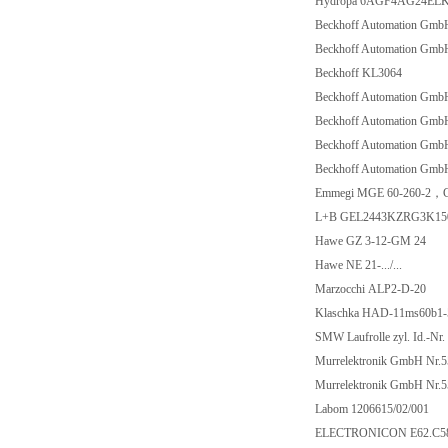
Hydropa 6AGF4AG24EL
Beckhoff Automation Gm
Beckhoff Automation Gm
Beckhoff KL3064
Beckhoff Automation Gm
Beckhoff Automation Gm
Beckhoff Automation Gm
Beckhoff Automation Gm
Emmegi MGE 60-260-2，C
L+B GEL2443KZRG3K15
Hawe GZ 3-12-GM 24
Hawe NE 21-.../...
Marzocchi ALP2-D-20
Klaschka HAD-11ms60b1
SMW Laufrolle zyl. Id.-Nr
Murrelektronik GmbH Nr.
Murrelektronik GmbH Nr.
Labom 1206615/02/001
ELECTRONICON E62.C58-