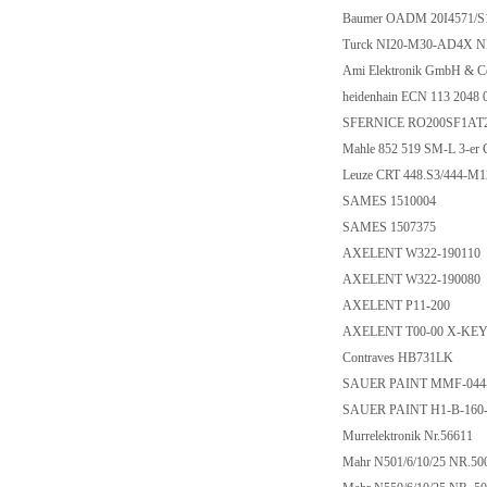
Baumer OADM 20I4571/S
Turck NI20-M30-AD4X N
Ami Elektronik GmbH & C
heidenhain ECN 113 2048 
SFERNICE RO200SF1AT
Mahle 852 519 SM-L 3-er 
Leuze CRT 448.S3/444-M
SAMES 1510004
SAMES 1507375
AXELENT W322-190110
AXELENT W322-190080
AXELENT P11-200
AXELENT T00-00 X-KE
Contraves HB731LK
SAUER PAINT MMF-044
SAUER PAINT H1-B-160
Murrelektronik Nr.56611
Mahr N501/6/10/25 NR.5