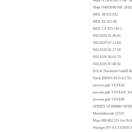
Mahr N550/6/10/25 NR. 5
Mahr N400/6/60 NR .501
MDL JB.025.032
MDL PA.025.08
MDL CA.025.140.2
NELSON 92-06-81
NELSON 67-13-84
NELSON 92-17-58
NELSON 90-03-70
NELSON 87-08-92
D-E-K Dischereit GmbH 
Turck BMWS 8151-8,5 Nr
newson-gale VESX45
newson-gale VESX45F X45
newson-gale VESX90
SPIDEX SP280080+SP28
Murrelektronik 52519
Mayr 899.002.21S Art.Nr.
Wuerges HV 0,1/2 82050