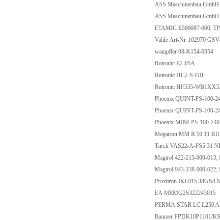
ASS Maschinenbau GmbH
ASS Maschinenbau GmbH
ETAMIC E500087-000, TP
Vahle Art-Nr. 102970 GS
wampfler 08-K154-0354
Rotronic E2-05A
Rotronic HC2-S-HH
Rotronic HF535-WB1XX
Phoenix QUINT-PS-100-
Phoenix QUINT-PS-100-
Phoenix MINI-PS-100-24
Megatron MM R 10 11 R
Turck VAS22-A-FS5.31 N
Magtrol 422-213-000-013;
Magtrol 943-138-000-022
Proxitron IKL015.38GS4
EA MEMG2S322243015
PERMA STAR LC L250 Art
Baumer FPDK10P1101/KS