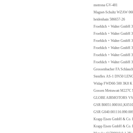
motrona GV-481
Magnet-Schultz WZAW 06
heidenhain 586657-26
Froehlich + Walter GmbH
Froehlich + Walter GmbH
Froehlich + Walter GmbH
Froehlich + Walter GmbH
Froehlich + Walter GmbH
Froehlich + Walter GmbH
Grossenbacher FA Schlau
Stenflex AS-1 DN50 L
Widap FWD60-500 3K8 
Gossen Metrawatt M227
GLOBE AIRMOTORS VS4
GSR B0051.000161,K051
GSR G040.001116.090.00
Krapp Eisen GmbH & Co.
Krapp Eisen GmbH & Co.