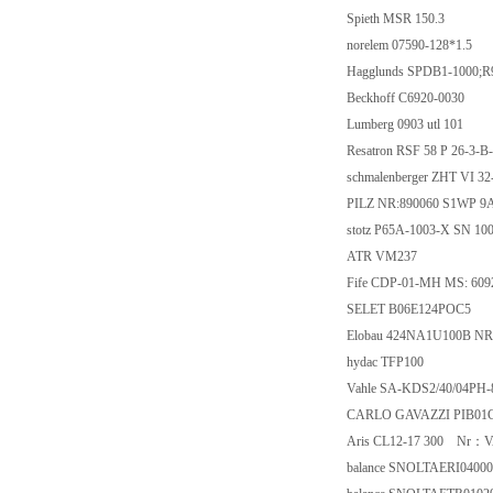
Spieth MSR 150.3
norelem 07590-128*1.5
Hagglunds SPDB1-1000;
Beckhoff C6920-0030
Lumberg 0903 utl 101
Resatron RSF 58 P 26-3
schmalenberger ZHT VI 32
PILZ NR:890060 S1WP 9
stotz P65A-1003-X SN 10
ATR VM237
Fife CDP-01-MH MS: 609
SELET B06E124POC5
Elobau 424NA1U100B NR
hydac TFP100
Vahle SA-KDS2/40/04PH-8
CARLO GAVAZZI PIB01
Aris CL12-17 300 Nr：
balance SNOLTAERI0400