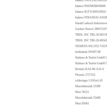
balance SNOLTAETR0102
balance 9SHJ085B050000
balance 9CF513H0510910
balance 9TRASDACA01000
Harald Ladusch Industrie
Gardner Denver 2BH151
TREK, INC TRE-20-0011
TREK, INC TRE-20-0034
SIEMENS 6SL3352-7AE
heidenhain 291697-08
Harhues & Teufert GmbH
Harhues & Teufert GmbH
Rechner KAS-80-A24-A
Phoenix 2757322
schlesinger U102rn1-05
Murrelektronik 55390
Murr 56521
Murrelektronik 55468
Murr 85061