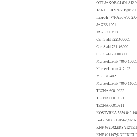
OTT-JAKOB 95.601.842.9
TANDLER S 522 Type: A1 R
Rexroth 4WRAE6W30-2X
JAGER 10541
JAGER 10325
Carl Stahl 7221080001
Carl Stahl 7211080001
Carl Stahl 7200080001
Murrelektronik 7000-1808
Murrelektronik 3124221
Murr 3124021
Murrelektronik 7000-1106
TECNA 60019322
TECNA 60019321
TECNA 60019311
KOSTYRKA 5350.040.10
Isoloc 50802+70562,M20
KNF 032502;ERSATZTEI
KNF 021107;KOPFDICH