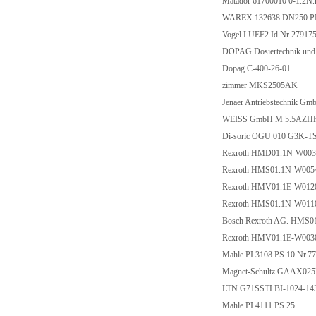
Matador 61700010 0-1.2N
WAREX 132638 DN250 
Vogel LUEF2 Id Nr 27917
DOPAG Dosiertechnik und
Dopag C-400-26-01
zimmer MKS2505AK
Jenaer Antriebstechnik 
WEISS GmbH M 5.5AZHK
Di-soric OGU 010 G3K-
Rexroth HMD01.1N-W00
Rexroth HMS01.1N-W00
Rexroth HMV01.1E-W01
Rexroth HMS01.1N-W01
Bosch Rexroth AG. HMS
Rexroth HMV01.1E-W00
Mahle PI 3108 PS 10 Nr.
Magnet-Schultz GAAX02
LTN G71SSTLBI-1024-14
Mahle PI 4111 PS 25