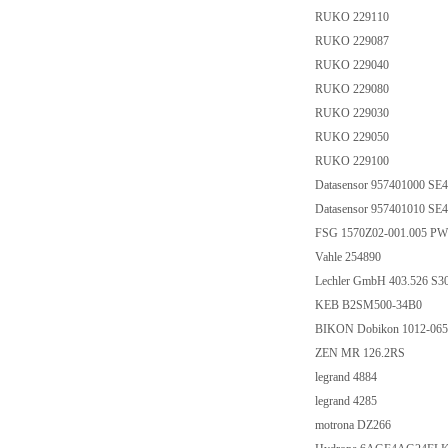
RUKO 229110
RUKO 229087
RUKO 229040
RUKO 229080
RUKO 229030
RUKO 229050
RUKO 229100
Datasensor 957401000 S
Datasensor 957401010 S
FSG 1570Z02-001.005 PW
Vahle 254890
Lechler GmbH 403.526 S3
KEB B2SM500-34B0
BIKON Dobikon 1012-06
ZEN MR 126.2RS
legrand 4884
legrand 4285
motrona DZ266