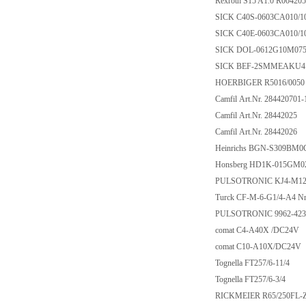
Rexroth S15 A1.0 R00420
SICK C40S-0603CA010/1
SICK C40E-0603CA010/1
SICK DOL-0612G10M0
SICK BEF-2SMMEAKU
HOERBIGER R5016/0050
Camfil Art.Nr. 284420701
Camfil Art.Nr. 28442025
Camfil Art.Nr. 28442026
Heinrichs BGN-S309BM0
Honsberg HD1K-015GM0
PULSOTRONIC KJ4-M12M
Turck CF-M-6-G1/4-A4 N
PULSOTRONIC 9962-42
comat C4-A40X /DC24V
comat C10-A10X/DC24V
Tognella FT257/6-11/4
Tognella FT257/6-3/4
RICKMEIER R65/250FL-Z