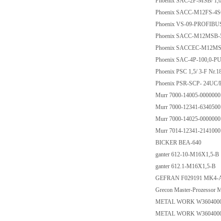
Phoenix SAC-2P-MSB/ 1,
Phoenix SACC-M12FS-4S
Phoenix VS-09-PROFIBU
Phoenix SACC-M12MSB-
Phoenix SACCEC-M12MSB
Phoenix SAC-4P-100,0-PU
Phoenix PSC 1,5/ 3-F Nr.
Phoenix PSR-SCP- 24UC/
Murr 7000-14005-000000
Murr 7000-12341-634050
Murr 7000-14025-000000
Murr 7014-12341-214100
BICKER BEA-640
ganter 612-10-M16X1,5-B
ganter 612.1-M16X1,5-B
GEFRAN F029191 MK4-
Grecon Master-Prozessor
METAL WORK W360400
METAL WORK W360400