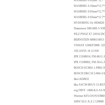
HASBERG 0.02mm*12.7
HASBERG 0.10mm*12.7
HASBERG 0.05mm*12.7
HASBERG 0.03mm*12.7
HYDORING Oy HD6020 P
Datasensor S80-MH-5-Y
PILZ PNOZ X7 24VACDC 
BERNSTEIN 6008116013
VISHAY GMKP2800- 32
ATLANTA 16 12 018
IPR 15100014; FM-80-U-
IPR 15100002; FM-50-G-
BOSCH ECM01.1-PB01-N
BOSCH DKC10.3-004-3-
lika LKM832
lika ASC58 08/GY-15-RZ
evg FRVF -1600-KA-SA
Woerner KFI-O/O/S/S/880
SMW SLU-X-Z 2 129000