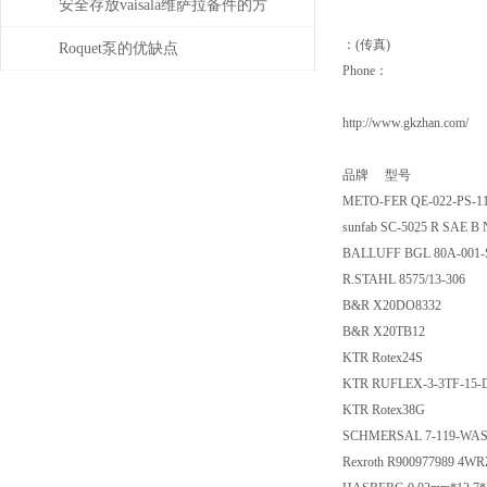
DIGITALCARSPOTTER5500的
安全存放vaisala维萨拉备件的方
：(传真)
维护保养与易损件更换周期
法，赶紧收藏！
Roquet泵的优缺点
Phone：
http://www.gkzhan.com/
品牌 型号
METO-FER QE-022-PS-1
sunfab SC-5025 R SAE B
BALLUFF BGL 80A-001
R.STAHL 8575/13-306
B&R X20DO8332
B&R X20TB12
KTR Rotex24S
KTR RUFLEX-3-3TF-15-
KTR Rotex38G
SCHMERSAL 7-119-WAS
Rexroth R900977989 4