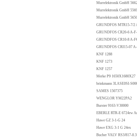
Murrelektronik GmbH 566
Murrelektronik GmbH 556
Murrelektronik GmbH 565
GRUNDFOS MTR15-7/2 A-
GRUNDFOS CR20-6 A-F-A
GRUNDFOS CR10-8 A-FGJ
GRUNDFOS CRI15-07 A-FG
KNF 1288
KNF 1273
KNF 1257
Merke P9 1650X1680X27
brinkmann 3LASE0SI-S00
SAMES 1507375
WENGLOR YM22PA2
Burster 9163-V30000
EBERLE RTR-E 6724rw Ar
Hawe GZ 3-1-G 24
Hawe EXG 3-1 G 24ex
Bucher VALV RS3/817-0.