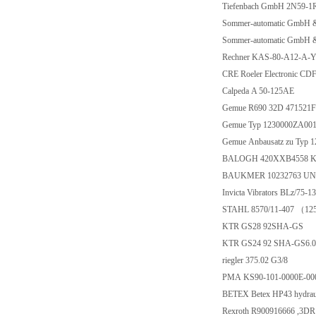
Tiefenbach GmbH 2N59-1
Sommer-automatic GmbH
Sommer-automatic GmbH
Rechner KAS-80-A12-A-
CRE Roeler Electronic 
Calpeda A 50-125AE
Gemue R690 32D 47152
Gemue Typ 1230000ZA00
Gemue Anbausatz zu Typ 
BALOGH 420XXB4558 Ka
BAUKMER 10232763 UN
Invicta Vibrators BLz/75-
STAHL 8570/11-407 （1
KTR GS28 92SHA-GS
KTR GS24 92 SHA-GS6.
riegler 375.02 G3/8
PMA KS90-101-0000E-0
BETEX Betex HP43 hydraul
Rexroth R900916666 ,3D