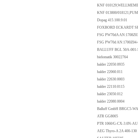
KNF 010129;WELLMEMB
KNF 013800/018121;PUM
Dopag 415.100.9.01
FOXBORD ECKARDT SR
FSG PW70dA AN:1708Z03
FSG PW70d AN:1700Z04-
BALLUFF BGL 50A-001-
bielomatik 30022764
halder 22050.0935
halder 22060.011
halder 22630.0003
halder 22110.0115
halder 23050.012
halder 22080.0004
Balluff GmbH BRGC5-W
ATR GG8005
PTR 1060/G-CX-3.0N-AU
AEG Thyro-A 2A 400-130