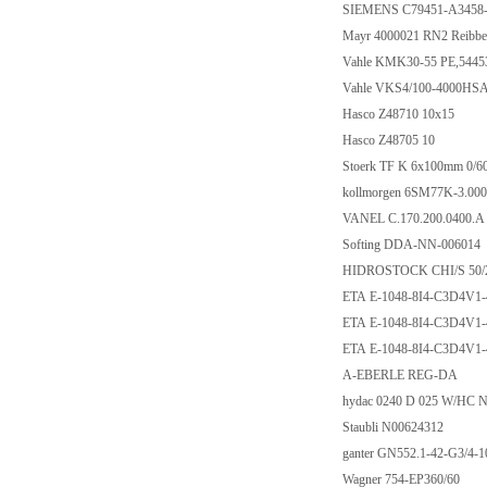
SIEMENS C79451-A3458
Mayr 4000021 RN2 Reibbe
Vahle KMK30-55 PE,544
Vahle VKS4/100-4000HSA
Hasco Z48710 10x15
Hasco Z48705 10
Stoerk TF K 6x100mm 0/60
kollmorgen 6SM77K-3.00
VANEL C.170.200.0400.
Softing DDA-NN-006014
HIDROSTOCK CHI/S 50/
ETA E-1048-8I4-C3D4V1
ETA E-1048-8I4-C3D4V1
ETA E-1048-8I4-C3D4V1
A-EBERLE REG-DA
hydac 0240 D 025 W/HC 
Staubli N00624312
ganter GN552.1-42-G3/4-
Wagner 754-EP360/60