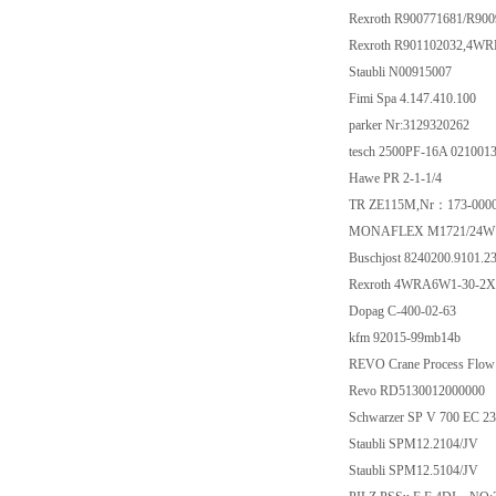
Rexroth R900771681/R9
Rexroth R901102032,4W
Staubli N00915007
Fimi Spa 4.147.410.100
parker Nr:3129320262
tesch 2500PF-16A 021001
Hawe PR 2-1-1/4
TR ZE115M,Nr：173-000
MONAFLEX M1721/24
Buschjost 8240200.9101.2
Rexroth 4WRA6W1-30-2
Dopag C-400-02-63
kfm 92015-99mb14b
REVO Crane Process Flo
Revo RD5130012000000
Schwarzer SP V 700 EC 2
Staubli SPM12.2104/JV
Staubli SPM12.5104/JV