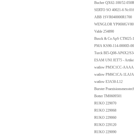
Bucher QX62-100/52-050
SERTO SO 40021-6 Nr.01
ABB 1SVR040000R1700
WENGLOR YP06MGV8
Vahle 254890
Busck & Co ApS CTM25-
PMA KS90-114-0000D-0
Turck BI5-Q08-AP6X2/S3
ESAM UNI JET75 - Artike
watlow PM3C1CC-AAA
watlow PM6C1CA-1LAJ
watlow E3A50-L12
Burster Praezisionsmess
Botter TM0609501
RUKO 229070
RUKO 229068
RUKO 229060
RUKO 229120
RUKO 229090