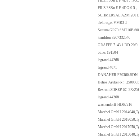
PILZ PSSu E F 4DI，NO:
PILZ PSSu E F 4DO 0.5
SCHMERSAL AZM 200 B 
elektrogas VMR3-5
Settima GR70 SMT16B 6
kendrion 3207332b40
GRAEFF 7143.1.DD.20/0
binks 191504
legrand 44268
legrand 4871
DANAHER P70360-SDN
Helios Artikel-Nr.: 250080
Rexroth 3DREP 6C-2X/
legrand 44268
wachendorff HD67216
Marchel GmbH 2014040,T
Marchel GmbH 2018050,T
Marchel GmbH 2017050,Typ
Marchel GmbH 2013040,Typ