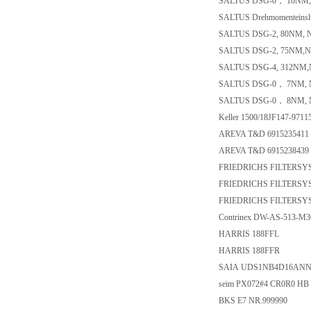
SALTUS DSG-0， 10NM,
SALTUS Drehmomenteinslun
SALTUS DSG-2, 80NM, 
SALTUS DSG-2, 75NM,N
SALTUS DSG-4, 312NM,
SALTUS DSG-0， 7NM, 
SALTUS DSG-0， 8NM, 
Keller 1500/18JF147-971
AREVA T&D 6915235411
AREVA T&D 6915238439
FRIEDRICHS FILTERSY
FRIEDRICHS FILTERSY
FRIEDRICHS FILTERSY
Contrinex DW-AS-513-M3
HARRIS 188FFL
HARRIS 188FFR
SAIA UDS1NB4D16AN
seim PX072#4 CR0R0 HB
BKS E7 NR.999990