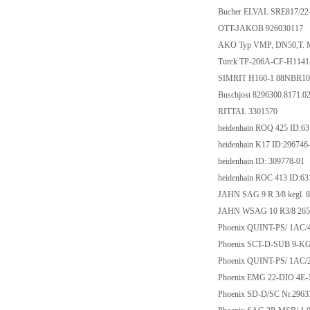
Bucher ELVAL SRE817/2
OTT-JAKOB 926030117
AKO Typ VMP, DN50,T. 
Turck TP-206A-CF-H1141
SIMRIT H160-1 88NBR101
Buschjost 8296300.8171.0
RITTAL 3301570
heidenhain ROQ 425 ID:6
heidenhain K17 ID:296746
heidenhain ID: 309778-01
heidenhain ROC 413 ID:6
JAHN SAG 9 R 3/8 kegl. 
JAHN WSAG 10 R3/8 265
Phoenix QUINT-PS/ 1AC/
Phoenix SCT-D-SUB 9-KG
Phoenix QUINT-PS/ 1AC/
Phoenix EMG 22-DIO 4E-
Phoenix SD-D/SC Nr.296