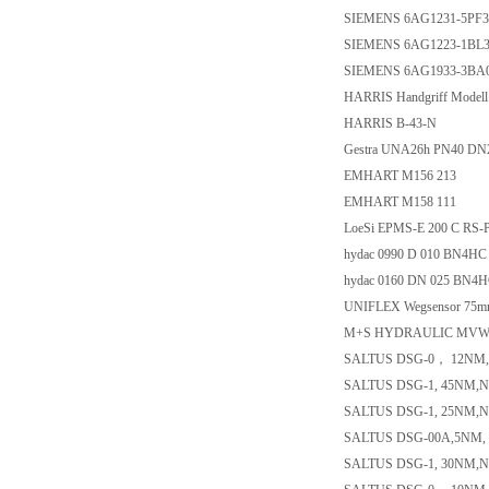
SIEMENS 6AG1231-5PF
SIEMENS 6AG1223-1BL
SIEMENS 6AG1933-3BA
HARRIS Handgriff Modell
HARRIS B-43-N
Gestra UNA26h PN40 DN
EMHART M156 213
EMHART M158 111
LoeSi EPMS-E 200 C RS-
hydac 0990 D 010 BN4H
hydac 0160 DN 025 BN4
UNIFLEX Wegsensor 75mm
M+S HYDRAULIC MVW
SALTUS DSG-0， 12NM,
SALTUS DSG-1, 45NM,N
SALTUS DSG-1, 25NM,N
SALTUS DSG-00A,5NM, 
SALTUS DSG-1, 30NM,N