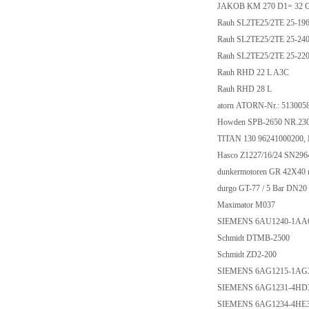
JAKOB KM 270 D1= 32 G
Rauh SL2TE25/2TE 25
Rauh SL2TE25/2TE 25
Rauh SL2TE25/2TE 25-
Rauh RHD 22 L A3C
Rauh RHD 28 L
atorn ATORN-Nr.: 51300
Howden SPB-2650 NR.23
TITAN 130 96241000200,
Hasco Z1227/16/24 SN29
dunkermotoren GR 42X40 m
durgo GT-77 / 5 Bar DN2
Maximator M037
SIEMENS 6AU1240-1AA
Schmidt DTMB-2500
Schmidt ZD2-200
SIEMENS 6AG1215-1AG
SIEMENS 6AG1231-4HD
SIEMENS 6AG1234-4HE