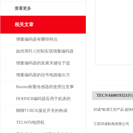
查看更多
相关文章
增量编码器有哪些特点
如何用PLC控制实现增量编码器
的定位功能？
增量编码器的发展关键在于提
升质量
增量编码器的信号电路输出方
式
Burster称重传感器的使用注意事
TECNA60019321
的
项
HOHNER编码器应用于机床的
邱成*欧洲工控产品 超快
位移测量和主轴控制
聊聊TURCK接近开关的构成
TELWIN电焊机
江苏邱成机电有限公司