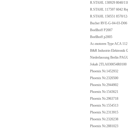
R.STAHL 130929 8040/1
R.STAHL 117597 6042 Rep
R.STAHL 150551 8570/1
Bucher RVE-G-04-03-D0
Boellhoff P2007
Boellhoff p2005
Ac-motoren Type ACA 11
B&R Industrie-Elektron
Niederlassung Berlin 
Jokab 2TLA030054R010
Phoenix Nr.1452932
Phoenix Nr.2320500
Phoenix Nr.2944902
Phoenix Nr.1543621
Phoenix Nr.2963718
Phoenix Nr.1554513
Phoenix Nr.2313915
Phoenix Nr.2320238
Phoenix Nr.2881023