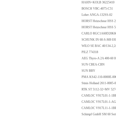
HAHN+KOLB 36225410
BOSCH VBC-4075-C51
Loher ANGA-132SS-02
HORST Heizschnur HSS 
HORST Heizschnur HSS 
CARLO RGC1A60D20K
SCHUNK IN 60-S-M8 03
WILO SE BAC 40/134-2,2
PILZ 774318
AEG Thyro-A 2A 400-60 H
SUN CBEA-CBN
SUN BBY
PMA KS42-110-0000E-0
Stinis Holland 2611-0085
RTK ST 5112-32+MV 52
CAMLOC V917L01-1-1
CAMLOC V917L01-1-A
CAMLOC V917L11-1-1
Schimpf GmbH SM 60 Ser