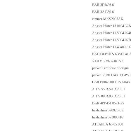
B&R 3DI486.6
B&R 3AI350.6
zimmer MKS2005AK
Angst+Pfister 13.0104.32
Angst+Pfister 11.5004.02
Angst+Pfister 11.5004.02
Angst+Pfister 11.4040.18
BAUER BS02-37V/D04LA
VEAM 27977-16T50
parker Certificate of origin
parker 3319111480 PG
GSR B0046.000015 K046
A.T.S 550X590X20 L2
A.T.S 890X930X23 L2
B&R 4PP451.0571-75
heidenhian 390925-05
heidenhain 393000-16
ATLANTA 65 05 080