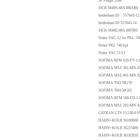
3F Filippi 5260
SICK M40S-68A300AR0
heidenhain ID：557643-1
heidenhain ID:557643-14
SICK M40E-68A300TR0
Netter VAC-12 for PKL 7
Netter PKL 740 kpl.
Netter VAC 11/12
SOFIMA RFM 020-FV-1-
SOFIMA MSZ 302-MN-X
SOFIMA MSZ 401-MN-X
SOFIMA TM178G78
SOFIMA TM150G65
SOFIMA RFM 160-FD-1-
SOFIMA MSZ 202-MN-X
GEFRAN GTS 15/230-0 
HAHN+KOLB 36189008
HAHN+KOLB 36225400
HAHN+KOLB 36182010