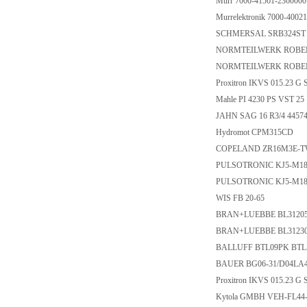
Murr 7000-41561-236000
Murrelektronik 7000-400
SCHMERSAL SRB324ST 
NORMTEILWERK ROBE
NORMTEILWERK ROBE
Proxitron IKVS 015.23 
Mahle PI 4230 PS VST 2
JAHN SAG 16 R3/4 4457
Hydromot CPM315CD
COPELAND ZR16M3E-
PULSOTRONIC KJ5-M1
PULSOTRONIC KJ5-M18
WIS FB 20-65
BRAN+LUEBBE BL3120
BRAN+LUEBBE BL3123
BALLUFF BTL09PK BTL5-
BAUER BG06-31/D04LA4
Proxitron IKVS 015.23 G
Kytola GMBH VEH-FL44-