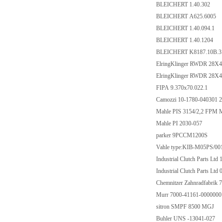
BLEICHERT 1.40.302
BLEICHERT A625.6005
BLEICHERT 1.40.094.1
BLEICHERT 1.40.1204
BLEICHERT K8187.10B.
ElringKlinger RWDR 28X
ElringKlinger RWDR 28X
FIPA 9.370x70.022.1
Camozzi 10-1780-04030
Mahle PIS 3154/2,2 FPM
Mahle PI 2030-057
parker 9PCCM1200S
Vahle type:KIB-M05PS/
Industrial Clutch Parts
Industrial Clutch Parts
Chemnitzer Zahnradfabrik 
Murr 7000-41161-000000
sitron SMPF 8500 MGJ
Buhler UNS -13041-027