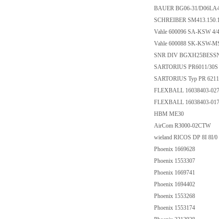
BAUER BG06-31/D06LA4
SCHREIBER SM413.150.
Vahle 600096 SA-KSW 4
Vahle 600088 SK-KSW-
SNR DIV BGXH25BESS
SARTORIUS PR6011/30
SARTORIUS Typ PR 6211/3
FLEXBALL 16038403-027
FLEXBALL 16038403-017
HBM ME30
AirCom R3000-02CTW
wieland RICOS DP 8I 8I/0
Phoenix 1669628
Phoenix 1553307
Phoenix 1669741
Phoenix 1694402
Phoenix 1553268
Phoenix 1553174