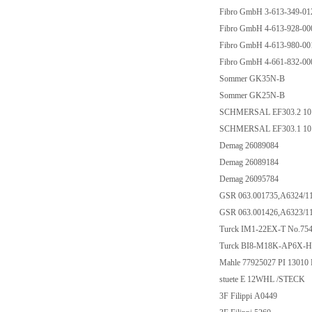
Fibro GmbH 3-613-349-01
Fibro GmbH 4-613-928-000
Fibro GmbH 4-613-980-001
Fibro GmbH 4-661-832-000
Sommer GK35N-B
Sommer GK25N-B
SCHMERSAL EF303.2 1
SCHMERSAL EF303.1 1
Demag 26089084
Demag 26089184
Demag 26095784
GSR 063.001735,A6324/
GSR 063.001426,A6323/
Turck IM1-22EX-T No.7
Turck BI8-M18K-AP6X-H
Mahle 77925027 PI 1301
stuete E 12WHL /STECK
3F Filippi A0449