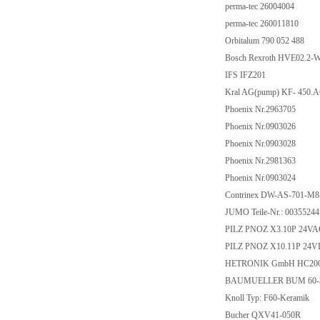
perma-tec 26004004
perma-tec 260011810
Orbitalum 790 052 488
Bosch Rexroth HVE02.2
IFS IFZ201
Kral AG(pump) KF- 450
Phoenix Nr.2963705
Phoenix Nr.0903026
Phoenix Nr.0903028
Phoenix Nr.2981363
Phoenix Nr.0903024
Contrinex DW-AS-701-M
JUMO Teile-Nr.: 0035524
PILZ PNOZ X3.10P 24VAC
PILZ PNOZ X10.11P 24VD
HETRONIK GmbH HC200-
BAUMUELLER BUM 60-30
Knoll Typ: F60-Keramik
Bucher QXV41-050R