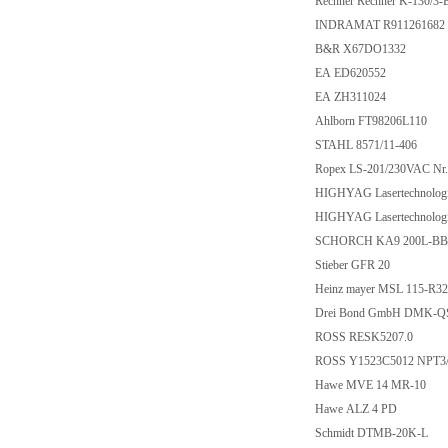
Rechner Rechner K-130/3
INDRAMAT R911261682
B&R X67DO1332
EA ED620552
EA ZH311024
Ahlborn FT98206L110
STAHL 8571/11-406
Ropex LS-201/230VAC Nr
HIGHYAG Lasertechnolog
HIGHYAG Lasertechnolog
SCHORCH KA9 200L-BB
Stieber GFR 20
Heinz mayer MSL 115-R3
Drei Bond GmbH DMK-QS
ROSS RESK5207.0
ROSS Y1523C5012 NPT3
Hawe MVE 14 MR-10
Hawe ALZ 4 PD
Schmidt DTMB-20K-L