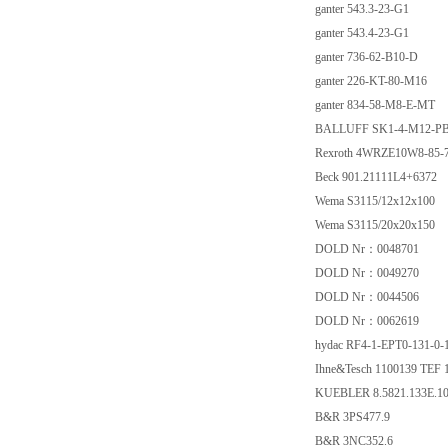
ganter 543.3-23-G1
ganter 543.4-23-G1
ganter 736-62-B10-D
ganter 226-KT-80-M16
ganter 834-58-M8-E-MT
BALLUFF SK1-4-M12-P
Rexroth 4WRZE10W8-85
Beck 901.21111L4+6372
Wema S3115/12x12x100
Wema S3115/20x20x150
DOLD Nr：0048701
DOLD Nr：0049270
DOLD Nr：0044506
DOLD Nr：0062619
hydac RF4-1-EPT0-131-0
Ihne&Tesch 1100139 TEF
KUEBLER 8.5821.133E.1
B&R 3PS477.9
B&R 3NC352.6