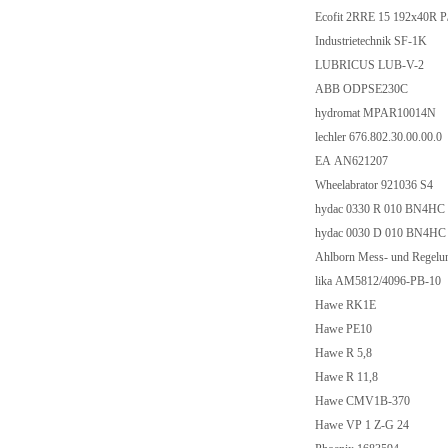
Ecofit 2RRE 15 192x40R
Industrietechnik SF-1K
LUBRICUS LUB-V-2
ABB ODPSE230C
hydromat MPAR10014N
lechler 676.802.30.00.00.0
EA AN621207
Wheelabrator 921036 S4
hydac 0330 R 010 BN4H
hydac 0030 D 010 BN4H
Ahlborn Mess- und Regel
lika AM5812/4096-PB-10
Hawe RK1E
Hawe PE10
Hawe R 5,8
Hawe R 11,8
Hawe CMV1B-370
Hawe VP 1 Z-G 24