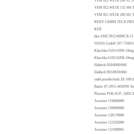
VEM IE2-WE1R 280 S2 T
VEM IE2-WE1R 132 M4 
VEM IE2-WE1R 280 M2 
REIFF GMBH TECH.PRO.
KEB
lika AMC5912/4096CB-1
WEISS GmbH 507-71605
Klaschka IAD/AHM-18m
Klaschka IAD/AHM-18m
Halltech 050/0900/060
Halltech 065/0650/060
stahl-prueftechnik ZE-10
Bartec 07-2951-4030/09 
Phoenix PSR-SCP- 24DC/
Aerzener 116840000
Aerzener 159689000
Aerzener 158179000
Aerzener 122562000
Aerzener 133589001