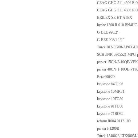
CEAG GHG 511 4506 R 
CEAG GHG 511 4306 R 
BRILEX SE-HT-ATEX
hydac 1300 R 010 BN4HC
G-BEE 998/2".
G-BEE 998/1 1/2"
Turck BI2-EG08-AP6X-H
SCHUNK 0305521 MPG-p
parker 15CN-2-10QE-VP
parker 40CN-1-10QE-VP
Beta 606/20
keystone 84OL96
keystone 16MK71
keystone 10TG89
keystone 91TU00
keystone 71BO32
reform R004.0112.109
parker F1200B
Turck 1540028 LTX900M