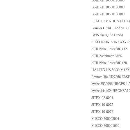
Boellhoff 10530110000
Boellhoff 10530106000
Boellhoff 10530108000
IC AUTOMATION IACT.
Baumer GmbH UZAM 30P6
IWIS chain,16b L=5M
SIKO IG06-1530-AXX-1
KTR Nabe Rotex38Gg32
KTR Zahnkranz 38/92
KTR Nabe Rotex38Gg28
HALFEN HS 50/30 M12X
Rexroth 3842527866 ERS
hydac 3532996;HRGPS 1
hydac 444402; HRGKSM 2
JITEX 02-0091
JITEX 10-0075
JITEX 10-0072
MISCO 700062091
MISCO 700061659