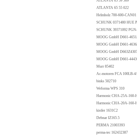
ATLANTA 65 59 509
ATLANTA 65 55 022
Helmholz 700-600-CAN0
SCHUNK 0371480 HUE P
SCHUNK 39371092 PGN-
MOOG GmbH D661-465
MOOG GmbH D661-46
MOOG GmbH D663Z430
MOOG GmbH D661-444
Murr 85402
Ac-motoren FCA 100LB-
binks 502710
Weforma WPS 310
Harmonic CHA-25A-160
Harmonic CHA-20A-160
kistler 1631C2
Debnar IZ165.5
PERMA 21003393
perma-tec 162432387