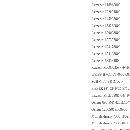
Aerzener 116918000
Aerzener 122001000
Aerzener 145995000
Aerzener 158268000
Aerzener 159693000
Aerzener 157357000
Aerzener 158173000
Aerzener 154193000
Aerzener 133581000
Rexroth R900902537 4
WEISS HP0140T-0000-00
SCHMITT SB-3700-F
PIEPER FK-CF-PTZ-3712
Rexroth MKD090B-047
Gemue 690 50D 4205E13
Gemue 1230S01Z30090
Murrelektronik 7000-180
Murrelektronik 7000-407