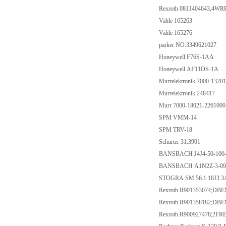
Rexroth 0811404643,4W
Vahle 165263
Vahle 165276
parker NO:3349621027
Honeywell F76S-1AA
Honeywell AF11DS-1A
Murrelektronik 7000-132
Murrelektronik 248417
Murr 7000-18021-226100
SPM VMM-14
SPM TRV-18
Schurter 31.3901
BANSBACH J4J4-50-100-
BANSBACH A1N2Z-3-098
STOGRA SM 56.1.18J3 3A
Rexroth R901353074;D
Rexroth R901358182;D
Rexroth R900927478;2F