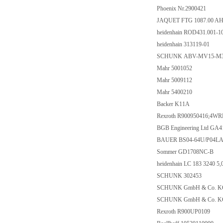
Phoenix Nr.2900421
JAQUET FTG 1087.00 AH
heidenhain ROD431.001-1
heidenhain 313119-01
SCHUNK ABV-MV15-M3
Mahr 5001052
Mahr 5009112
Mahr 5400210
Backer K11A
Rexroth R900950416;4W
BGB Engineering Ltd GA
BAUER BS04-64U/P04LA10
Sommer GD1708NC-B
heidenhain LC 183 3240 5
SCHUNK 302453
SCHUNK GmbH & Co. K
SCHUNK GmbH & Co. K
Rexroth R900UP0109