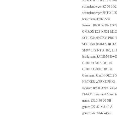
ASM GmbH WS10-125-4
schmalenberger SZ 50-16/
schmalenberger ZHT XII 3
heidenhain 393692-56
Rexroth R900557109 CX
OMRON E2E-X7D1-M1
SCHUNK 9907533 PROF
SCHUNK 0816125 ROTA 
SMW LPS-NT-A-100, Id.-
brinkmann SAL305/340+
GUHDO 8812. 000. 40
GUHDO 2080. 501. 30
Gessmann GmbH OEC 2-5
HECKER WERKE PKK1-
Rexroth R900939990 Z4
PMA Prozess- und Masch
ganter 239.3-70-60-SH
ganter 927-82-M8-40-A
ganter GN118-60-46-R