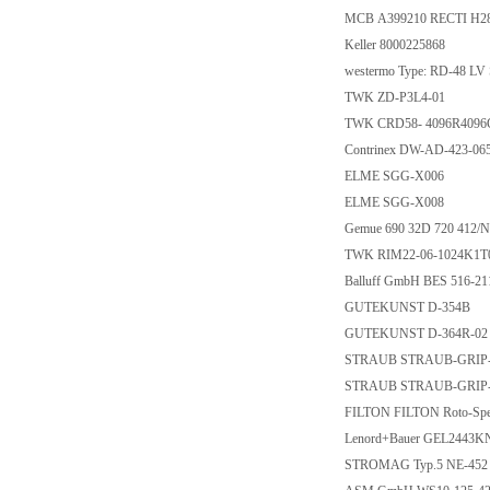
MCB A399210 RECTI H2
Keller 8000225868
westermo Type: RD-48 L
TWK ZD-P3L4-01
TWK CRD58- 4096R409
Contrinex DW-AD-423-0
ELME SGG-X006
ELME SGG-X008
Gemue 690 32D 720 412/
TWK RIM22-06-1024K1T0
Balluff GmbH BES 516-2
GUTEKUNST D-354B
GUTEKUNST D-364R-0
STRAUB STRAUB-GRIP-L 8
STRAUB STRAUB-GRIP-L
FILTON FILTON Roto-Spei
Lenord+Bauer GEL244
STROMAG Typ.5 NE-452