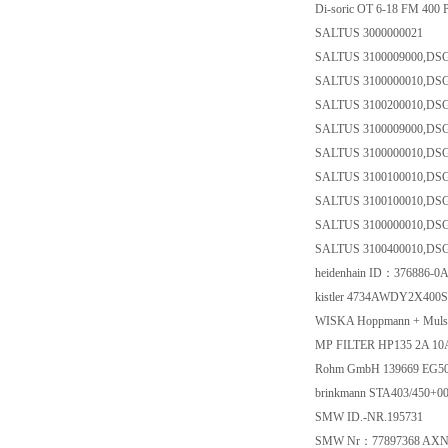
Di-soric OT 6-18 FM 400
SALTUS 3000000021
SALTUS 3100009000,DS
SALTUS 3100000010,DS
SALTUS 3100200010,D
SALTUS 3100009000,DS
SALTUS 3100000010,DS
SALTUS 3100100010,D
SALTUS 3100100010,D
SALTUS 3100000010,DS
SALTUS 3100400010,D
heidenhain ID：376886-
kistler 4734AWDY2X400
WISKA Hoppmann + Muls
MP FILTER HP135 2A 1
Rohm GmbH 139669 EG5
brinkmann STA403/450+
SMW ID.-NR.195731
SMW Nr：77897368 AXN-6