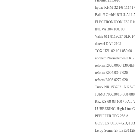
Phoenix 2313928
hydac KHM-32-F6-11141
Balluff GmbH BTL5-A11
ELECTRONICON E62.R1
INOVA 304.100. 00
Vahle 611 8119037 SLK
datexel DAT 2165
TOX HZL 02.101.050.00
norelem Normelemente K
reform R005.0068.130S
reform R004.0347.026
reform R003.0272.020
Turck NR:1537821 NI25
JUMO 706030/15-888-888
Ritz KS 60-03 100 / 5 A 5 
LUBBERING High-Line G
PFEIFFER TPG 256 A
GOSSEN U1387-G1Q1U
Leroy Somer 2P LSES11