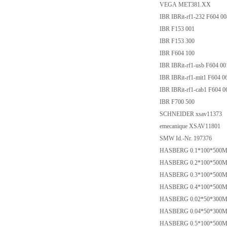
VEGA MET381.XX
IBR IBRit-rf1-232 F604 0
IBR F153 001
IBR F153 300
IBR F604 100
IBR IBRit-rf1-usb F604 0
IBR IBRit-rf1-mit1 F604 
IBR IBRit-rf1-cab1 F604 
IBR F700 500
SCHNEIDER xsav11373
emecanique XSAV11801
SMW Id.-Nr. 197376
HASBERG 0.1*100*50
HASBERG 0.2*100*50
HASBERG 0.3*100*50
HASBERG 0.4*100*50
HASBERG 0.02*50*30
HASBERG 0.04*50*30
HASBERG 0.5*100*50