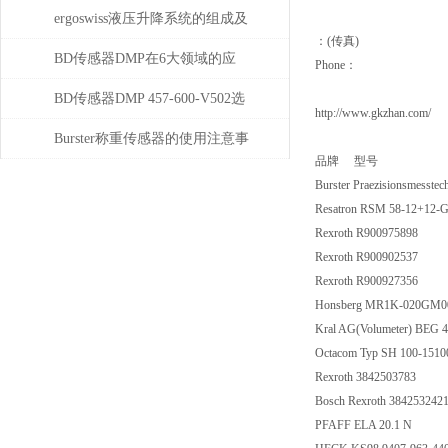
菲尼克斯连接器？
ergoswiss液压升降系统的组成及
：(传真)
其作用
BD传感器DMP在6大领域的应
Phone：
用分析
BD传感器DMP 457-600-V502选
http://www.gkzhan.com/
择使用注意事项
Burster称重传感器的使用注意事
品牌 型号
项
Burster Praezisionsmess
Resatron RSM 58-12+12
Rexroth R900975898
Rexroth R900902537
Rexroth R900927356
Honsberg MR1K-020GM0
Kral AG(Volumeter) BEG
Octacom Typ SH 100-1510
Rexroth 3842503783
Bosch Rexroth 38425324
PFAFF ELA 20.1 N