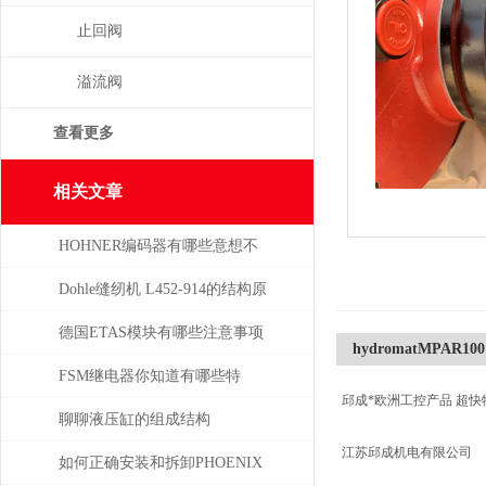
止回阀
溢流阀
查看更多
相关文章
HOHNER编码器有哪些意想不
到的应用
Dohle缝纫机 L452-914的结构原
理分析
德国ETAS模块有哪些注意事项
hydromatMPAR100
FSM继电器你知道有哪些特
邱成*欧洲工控产品 超快
点？
聊聊液压缸的组成结构
江苏邱成机电有限公司
如何正确安装和拆卸PHOENIX